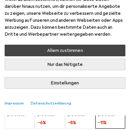
darüber hinaus nutzen, um dir personalisierte Angebote
E27, 650 lm, 1x
zu zeigen, unsere Webseite zu verbessern und gezielte
Preis in EUR inkl. MwSt.
Werbung auf unseren und anderen Webseiten oder Apps
anzuzeigen. Dazu können bestimmte Daten auch an
Produktdatenblatt
Dritte und Werbepartner weitergegeben werden.
Bewertungen
Allem zustimmen
27
Nur das Nötigste
Zwischen Mi, 12.8. und Fr, 14.8. geliefert
Einstellungen
Mehr als 10 Stück an Lager beim Lieferanten
Lieferort angeben für genaue Lieferzeit
Impressum
Datenschutzerklärung
1 Stück
2 Stück
3 Stück
4 Stück
EUR
10,14
EUR
9,55
EUR
9,28
EUR
8,98
pro Stück
pro Stück
pro Stück
pro Stück
−
6
%
−
8
%
−
11
%