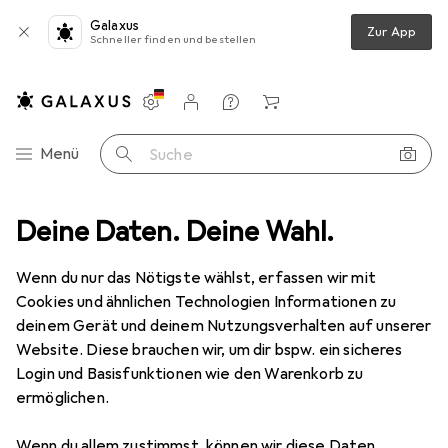
Galaxus
Zur App
Schneller finden und bestellen
Einstellungen
Kundenkonto
Vergleichslisten
Merklisten
Warenkorb
Navigation nach Kategorien
Menü
Suche
+ Leuchten
Deine Daten. Deine Wahl.
Leuchtmittel
Osram Led Retrofit Classic A Mirror
Wenn du nur das Nötigste wählst, erfassen wir mit
Cookies und ähnlichen Technologien Informationen zu
10 Bilder
deinem Gerät und deinem Nutzungsverhalten auf unserer
Website. Diese brauchen wir, um dir bspw. ein sicheres
MENGENRABATT
Login und Basisfunktionen wie den Warenkorb zu
ermöglichen.
EUR
8,98
Spare
EUR
4,64
Osram
Led Retrofit Classic A Mirror
Wenn du allem zustimmst, können wir diese Daten