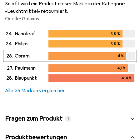
So oft wird ein Produkt dieser Marke in der Kategorie
«Leuchtmittel» retourniert.
Quelle: Galaxus
24.
Nanoleaf
3,8
%
3,8
%
24.
Philips
3,8
%
3,8
%
26.
Osram
4
%
4
%
27.
Paulmann
4,1
%
4,1
%
28.
Blaupunkt
4,4
%
4,4
%
Alle 35 Marken vergleichen
Fragen zum Produkt
1
Produktbewertungen