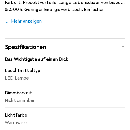
Farbort. Produktvorteile: Lange Lebensdauer von bis zu
15.000 h. Geringer Energieverbrauch. Einfacher
Lampenwechsel dank kompaktem Design. Sofort 100 %
Mehr anzeigen
Licht, keine Aufwärmzeit. Lampen mit innovativer LED-
"Filament"-Technologie. Anwendungsgebiete: Ideal für
dekorative Einbauten. Spiegelbeleuchtung.
Anwendungen im Haushalt. Allgemeinbeleuchtung.
Spezifikationen
Einsatz im Außenbereich nur in Außenleuchten
(mindestens IP65).
Das Wichtigste auf einen Blick
Leuchtmitteltyp
LED Lampe
Dimmbarkeit
Nicht dimmbar
Lichtfarbe
Warmweiss