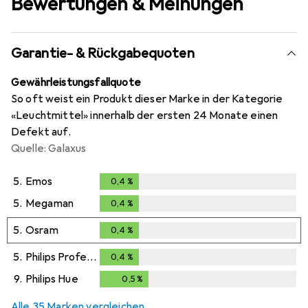
Bewertungen & Meinungen
Garantie- & Rückgabequoten
Gewährleistungsfallquote
So oft weist ein Produkt dieser Marke in der Kategorie
«Leuchtmittel» innerhalb der ersten 24 Monate einen
Defekt auf.
Quelle: Galaxus
5.
Emos
0,4
%
0,4
%
5.
Megaman
0,4
%
0,4
%
5.
Osram
0,4
%
0,4
%
5.
Philips Professional
0,4
%
0,4
%
9.
Philips Hue
0,5
%
0,5
%
Alle 35 Marken vergleichen