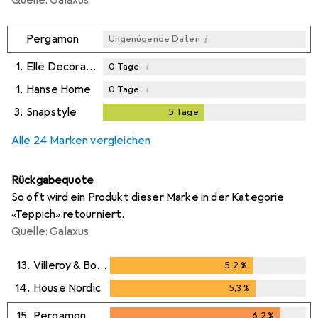
i
Pergamon
Ungenügende Daten
1.
Elle Decoration
i
0
Tage
1.
Hanse Home
i
0
Tage
3.
Snapstyle
5
Tage
5
Tage
i
Ungenügende Daten
Alle 24 Marken vergleichen
Rückgabequote
So oft wird ein Produkt dieser Marke in der Kategorie
«Teppich» retourniert.
Quelle: Galaxus
13.
Villeroy & Boch
5,2
%
5,2
%
14.
House Nordic
5,3
%
5,3
%
15.
Pergamon
6,2
%