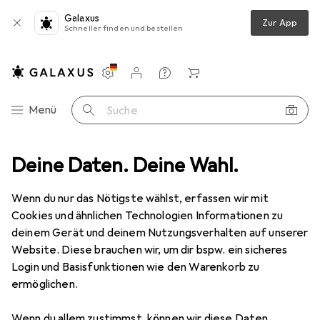
Galaxus
Zur App
Schneller finden und bestellen
Einstellungen
Kundenkonto
Vergleichslisten
Merklisten
Warenkorb
Navigation nach Kategorien
Menü
Suche
Teppiche
Deine Daten. Deine Wahl.
Teppich
Pergamon Designer Teppich Brilliant Fantasy
Wenn du nur das Nötigste wählst, erfassen wir mit
Cookies und ähnlichen Technologien Informationen zu
7 Bilder
deinem Gerät und deinem Nutzungsverhalten auf unserer
Website. Diese brauchen wir, um dir bspw. ein sicheres
EUR
29,90
Login und Basisfunktionen wie den Warenkorb zu
Pergamon
Designer Teppich Brilliant
ermöglichen.
Fantasy
Wenn du allem zustimmst, können wir diese Daten