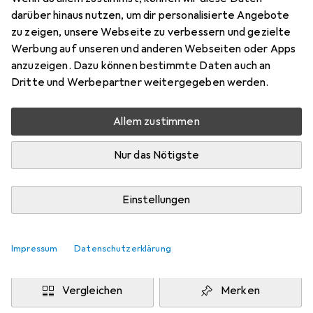
80 x 150 cm
darüber hinaus nutzen, um dir personalisierte Angebote
Preis in EUR inkl. MwSt.
zu zeigen, unsere Webseite zu verbessern und gezielte
Werbung auf unseren und anderen Webseiten oder Apps
Marke
Bewertungen
anzuzeigen. Dazu können bestimmte Daten auch an
Mehr von Pergamon
5
Dritte und Werbepartner weitergegeben werden.
Allem zustimmen
Zwischen Fr, 14.8. und Di, 18.8. geliefert
6 Stück an Lager beim Drittanbieter
Nur das Nötigste
Lieferort angeben für genaue Lieferzeit
i
Angebot von
Einstellungen
teppichversand24
DE
Impressum
Datenschutzerklärung
In den Warenkorb
Vergleichen
Merken