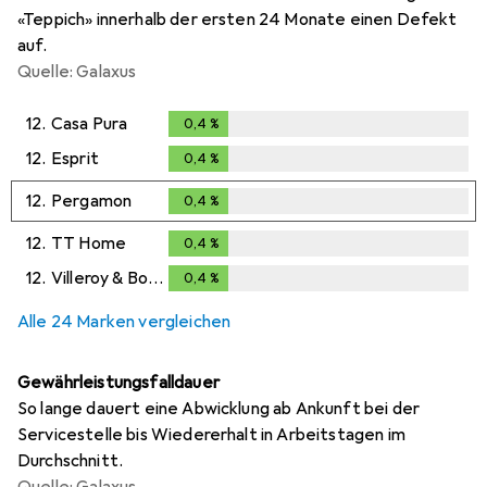
«Teppich» innerhalb der ersten 24 Monate einen Defekt
auf.
Quelle: Galaxus
12.
Casa Pura
0,4
%
0,4
%
12.
Esprit
0,4
%
0,4
%
12.
Pergamon
0,4
%
0,4
%
12.
TT Home
0,4
%
0,4
%
12.
Villeroy & Boch
0,4
%
0,4
%
Alle 24 Marken vergleichen
Gewährleistungsfalldauer
So lange dauert eine Abwicklung ab Ankunft bei der
Servicestelle bis Wiedererhalt in Arbeitstagen im
Durchschnitt.
Quelle: Galaxus