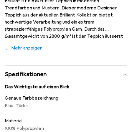
Brilliant ist ein aktueller Teppich in modernen
Trendfarben und Mustern. Dieser moderne Designer
Teppich aus der aktuellen Brilliant Kollektion bietet
hochwertige Verarbeitung und ein extrem
strapazierfähiges Polypropylen Garn. Durch das
Gesamtgewicht von 2800 g/m² ist der Teppich äusserst
weich und gemütlich. Das weiche Polypropylen Garn ist
Mehr anzeigen
pflegeleicht und lässt sich einfach saugen. Natürlich sind
alle Brilliant Teppiche schadstoffgeprüft nach Öko-Tex
Standard 100. Die Herstellung der Brilliant Teppiche
findet in einem nach BSCI (Business Social Compliance
Spezifikationen
Initiative) zertifizierten Betrieb statt.
Das Wichtigste auf einen Blick
Genaue Farbbezeichnung
Blau
,
Türkis
Material
100% Polypropylen