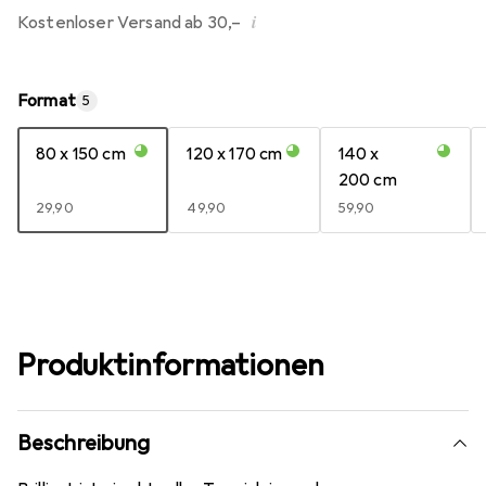
i
Kostenloser Versand ab 30,–
Format
5
80 x 150 cm
120 x 170 cm
140 x
200 cm
EUR
29,90
EUR
49,90
EUR
59,90
Produktinformationen
Beschreibung