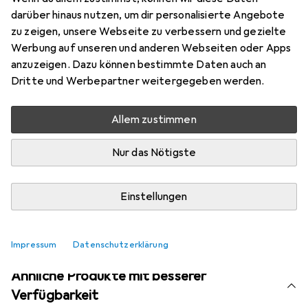
Marke
Bewertungen
darüber hinaus nutzen, um dir personalisierte Angebote
Mehr von Pergamon
zu zeigen, unsere Webseite zu verbessern und gezielte
Werbung auf unseren und anderen Webseiten oder Apps
anzuzeigen. Dazu können bestimmte Daten auch an
Aktuell nicht lieferbar
Dritte und Werbepartner weitergegeben werden.
Benachrichtigen, wenn lieferbar
Allem zustimmen
Nur das Nötigste
Vergleichen
Merken
i
Kostenloser Versand ab 30,–
Einstellungen
Impressum
Datenschutzerklärung
Ähnliche Produkte mit besserer
Verfügbarkeit