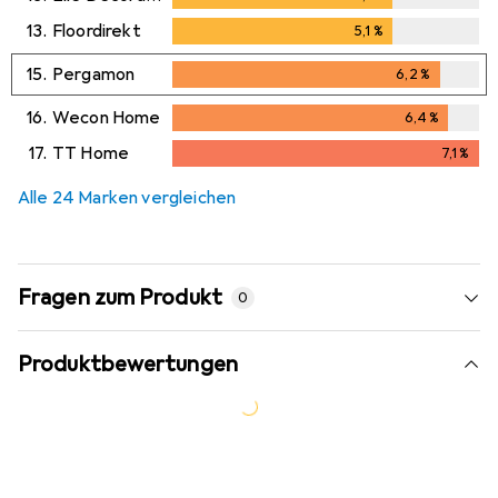
13.
Floordirekt
5,1
%
5,1
%
15.
Pergamon
6,2
%
6,2
%
16.
Wecon Home
6,4
%
6,4
%
17.
TT Home
7,1
%
7,1
%
Alle 24 Marken vergleichen
Fragen zum Produkt
0
Produktbewertungen