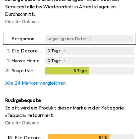
Servicestelle bis Wiedererhalt in Arbeitstagen im
Durchschnitt.
Quelle: Galaxus
i
Pergamon
Ungenügende Daten
1.
Elle Decoration
i
0
Tage
1.
Hanse Home
i
0
Tage
3.
Snapstyle
5
Tage
5
Tage
i
Ungenügende Daten
Alle 24 Marken vergleichen
Rückgabequote
So oft wird ein Produkt dieser Marke in der Kategorie
«Teppich» retourniert.
Quelle: Galaxus
13.
Elle Decoration
5,1
%
5,1
%