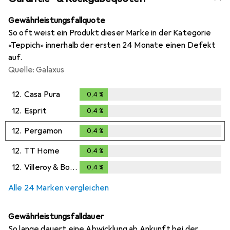
Gewährleistungsfallquote
So oft weist ein Produkt dieser Marke in der Kategorie
«Teppich» innerhalb der ersten 24 Monate einen Defekt
auf.
Quelle: Galaxus
12.
Casa Pura
0,4
%
0,4
%
12.
Esprit
0,4
%
0,4
%
12.
Pergamon
0,4
%
0,4
%
12.
TT Home
0,4
%
0,4
%
12.
Villeroy & Boch
0,4
%
0,4
%
Alle 24 Marken vergleichen
Gewährleistungsfalldauer
So lange dauert eine Abwicklung ab Ankunft bei der