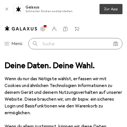
Galaxus
Zur App
Schneller finden und bestellen
Einstellungen
Kundenkonto
Vergleichslisten
Merklisten
Warenkorb
Navigation nach Kategorien
Menü
Suche
+ Teppiche
Deine Daten. Deine Wahl.
Teppich
Pergamon Designer Teppich Brilliant Magic
Wenn du nur das Nötigste wählst, erfassen wir mit
Cookies und ähnlichen Technologien Informationen zu
9 Bilder
deinem Gerät und deinem Nutzungsverhalten auf unserer
Pergamon
Designer Teppich Brilliant
Website. Diese brauchen wir, um dir bspw. ein sicheres
Magic
Login und Basisfunktionen wie den Warenkorb zu
ermöglichen.
120 x 170 cm
Wenn du allem zustimmst, können wir diese Daten