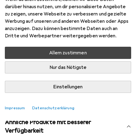
Marke
Bewertungen
darüber hinaus nutzen, um dir personalisierte Angebote
Mehr von Pergamon
1
zu zeigen, unsere Webseite zu verbessern und gezielte
Werbung auf unseren und anderen Webseiten oder Apps
anzuzeigen. Dazu können bestimmte Daten auch an
Aktuell nicht lieferbar
Dritte und Werbepartner weitergegeben werden.
Benachrichtigen, wenn lieferbar
Allem zustimmen
Nur das Nötigste
Vergleichen
Merken
i
Kostenloser Versand ab 30,–
Einstellungen
Impressum
Datenschutzerklärung
Ähnliche Produkte mit besserer
Verfügbarkeit