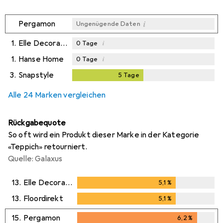
i
Pergamon
Ungenügende Daten
1.
Elle Decoration
i
0
Tage
1.
Hanse Home
i
0
Tage
3.
Snapstyle
5
Tage
5
Tage
i
Ungenügende Daten
Alle 24 Marken vergleichen
Rückgabequote
So oft wird ein Produkt dieser Marke in der Kategorie
«Teppich» retourniert.
Quelle: Galaxus
13.
Elle Decoration
5,1
%
5,1
%
13.
Floordirekt
5,1
%
5,1
%
15.
Pergamon
6,2
%