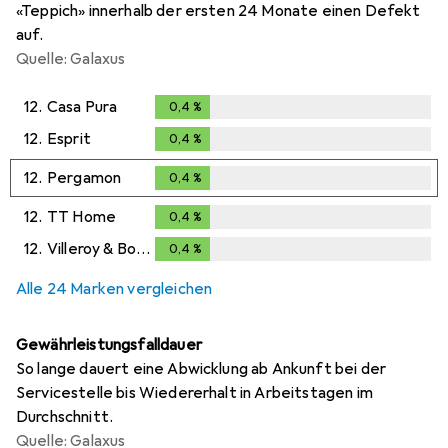
«Teppich» innerhalb der ersten 24 Monate einen Defekt
auf.
Quelle: Galaxus
12.
Casa Pura
0,4
%
0,4
%
12.
Esprit
0,4
%
0,4
%
12.
Pergamon
0,4
%
0,4
%
12.
TT Home
0,4
%
0,4
%
12.
Villeroy & Boch
0,4
%
0,4
%
Alle 24 Marken vergleichen
Gewährleistungsfalldauer
So lange dauert eine Abwicklung ab Ankunft bei der
Servicestelle bis Wiedererhalt in Arbeitstagen im
Durchschnitt.
Quelle: Galaxus