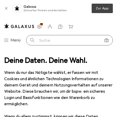
Galaxus
Zur App
Schneller finden und bestellen
Einstellungen
Kundenkonto
Vergleichslisten
Merklisten
Warenkorb
Navigation nach Kategorien
Menü
Suche
Pergamon In & Outdoor Teppich Flachgewebe Carpetto Patchwork
Deine Daten. Deine Wahl.
Wenn du nur das Nötigste wählst, erfassen wir mit
Cookies und ähnlichen Technologien Informationen zu
9 Bilder
deinem Gerät und deinem Nutzungsverhalten auf unserer
Pergamon
In & Outdoor Teppich
Website. Diese brauchen wir, um dir bspw. ein sicheres
Flachgewebe Carpetto Patchwork
Login und Basisfunktionen wie den Warenkorb zu
ermöglichen.
160 x 230 cm
Wenn du allem zustimmst, können wir diese Daten