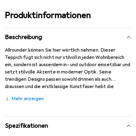
Produktinformationen
Beschreibung
Allrounder können Sie hier wörtlich nehmen. Dieser
Teppich fügt sich nicht nur stilvoll in jeden Wohnbereich
ein, sondern ist ausserdem in- und outdoor einsetzbar und
setzt stilvolle Akzente in moderner Optik. Seine
trendigen Designs passen sowohl drinnen als auch
draussen und die erstklassige Kunstfaser hebt die
Empfindlichkeit des Sisals auf und macht den Teppich
Mehr anzeigen
robust und pflegeleicht. Verschiedene Farben und
Designs machen ihn an jedem Ort zu einem Hingucker. Das
hochwertige Garn aus 100% Polypropylen ist
schadstoffgeprüft.
Spezifikationen