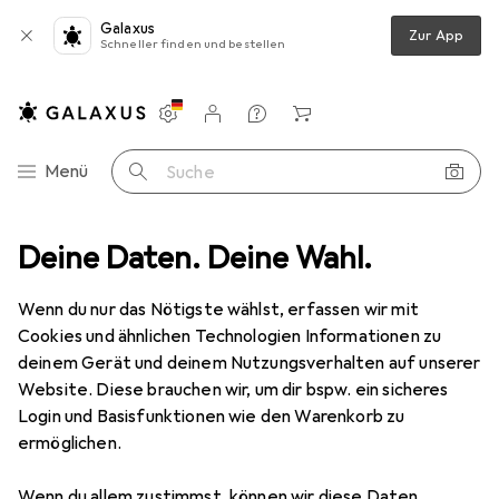
Galaxus
Zur App
Schneller finden und bestellen
Einstellungen
Kundenkonto
Vergleichslisten
Merklisten
Warenkorb
Navigation nach Kategorien
Menü
Suche
ilien
Deine Daten. Deine Wahl.
Wohntextilien + Teppiche
Teppich
Pergamon Rauten
Wenn du nur das Nötigste wählst, erfassen wir mit
Cookies und ähnlichen Technologien Informationen zu
5 Bilder
deinem Gerät und deinem Nutzungsverhalten auf unserer
Pergamon
Rauten
Website. Diese brauchen wir, um dir bspw. ein sicheres
Login und Basisfunktionen wie den Warenkorb zu
120 x 170 cm
ermöglichen.
Marke
Bewertungen
Wenn du allem zustimmst, können wir diese Daten