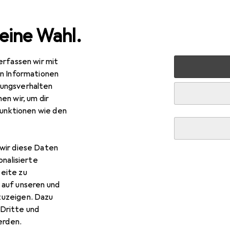
eine Wahl.
erfassen wir mit
nen
Lampen + Leuchten
Leuchtmittel
Philips Lamp
en Informationen
ungsverhalten
en wir, um dir
funktionen wie den
wir diese Daten
onalisierte
eite zu
 auf unseren und
zuzeigen. Dazu
Dritte und
rden.