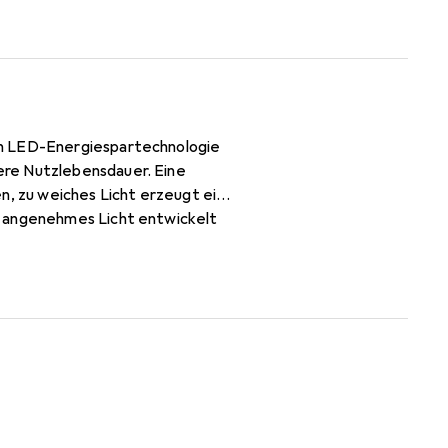
en LED-Energiespartechnologie
ere Nutzlebensdauer. Eine
n, zu weiches Licht erzeugt ein
r angenehmes Licht entwickelt
n Design und der vertrauten Form
liche Glühlampen.