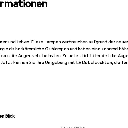
ormationen
ennen und lieben. Diese Lampen verbrauchen aufgrund der neu
gie als herkömmliche Glühlampen und haben eine zehnmal höh
kann die Augen sehr belasten: Zu helles Licht blendet die Auge
 Jetzt können Sie Ihre Umgebung mit LEDs beleuchten, die fü
te Ambiente für Ihr Zuhause einrichten. Mit ihrem attraktive
ende LED-Lampe der perfekte nachhaltige Ersatz für herkömm
n Blick