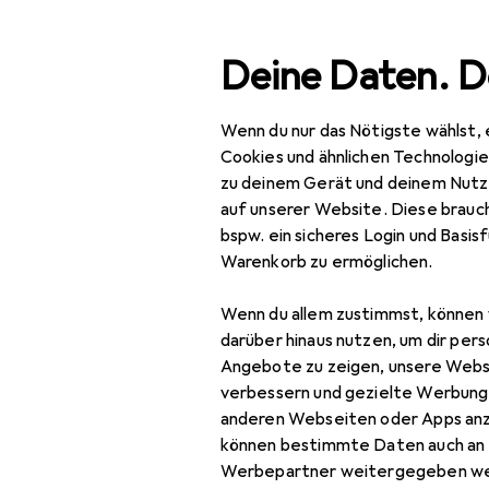
Suche
Deine Daten. D
Wenn du nur das Nötigste wählst, 
Navigation nach Kategorien
Gesamtsortiment
Woh
Gesamtsortiment
Cookies und ähnlichen Technologi
zu deinem Gerät und deinem Nutz
Wohnen
auf unserer Website. Diese brauch
bspw. ein sicheres Login und Basis
Lampen + Leuchten
Warenkorb zu ermöglichen.
Aussenbeleuchtung
Wenn du allem zustimmst, können 
Beleuchtung
darüber hinaus nutzen, um dir pers
Zubehör
Angebote zu zeigen, unsere Webs
verbessern und gezielte Werbung
Innenbeleuchtung
anderen Webseiten oder Apps an
können bestimmte Daten auch an 
Leuchtmittel
Werbepartner weitergegeben we