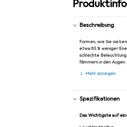
Produktinf
Beschreibung
Formen, wie Sie sie k
etwa 85 % weniger Ener
schlechte Beleuchtung 
Flimmern in den Augen.
wurden, und das perfek
Mehr anzeigen
ist diese energiespar
Spezifikationen
Das Wichtigste auf eine