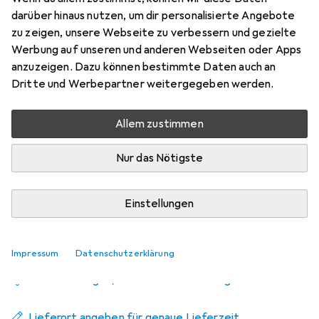
darüber hinaus nutzen, um dir personalisierte Angebote
E27, 485 lm, 1x
zu zeigen, unsere Webseite zu verbessern und gezielte
Preis in EUR inkl. MwSt.
Werbung auf unseren und anderen Webseiten oder Apps
anzuzeigen. Dazu können bestimmte Daten auch an
Produktdatenblatt
Dritte und Werbepartner weitergegeben werden.
Schneller lieferbar
Allem zustimmen
Angebot für
EUR
8,40
Nur das Nötigste
Marke
Bewertungen
Mehr von Philips
248
Einstellungen
Zwischen Mi, 19.8. und Di, 25.8. geliefert
Impressum
Datenschutzerklärung
Mehr als 10 Stück an Lager beim Lieferanten
Benachrichtigen, wenn schneller verfügbar
Lieferort angeben für genaue Lieferzeit