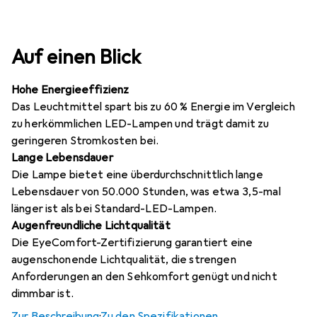
Auf einen Blick
Hohe Energieeffizienz
Das Leuchtmittel spart bis zu 60 % Energie im Vergleich
zu herkömmlichen LED-Lampen und trägt damit zu
geringeren Stromkosten bei.
Lange Lebensdauer
Die Lampe bietet eine überdurchschnittlich lange
Lebensdauer von 50.000 Stunden, was etwa 3,5-mal
länger ist als bei Standard-LED-Lampen.
Augenfreundliche Lichtqualität
Die EyeComfort-Zertifizierung garantiert eine
augenschonende Lichtqualität, die strengen
Anforderungen an den Sehkomfort genügt und nicht
dimmbar ist.
Zur Beschreibung
·
Zu den Spezifikationen