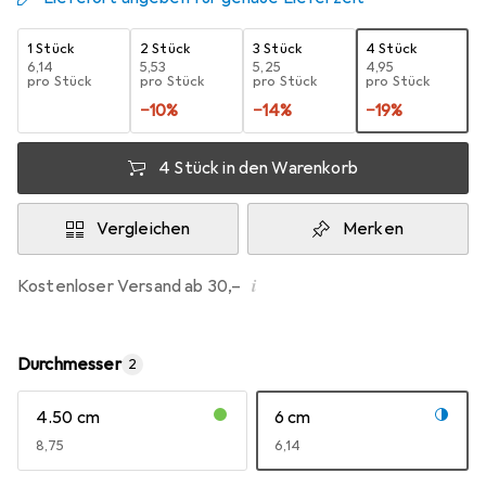
1 Stück
2 Stück
3 Stück
4 Stück
EUR
6,14
EUR
5,53
EUR
5,25
EUR
4,95
pro Stück
pro Stück
pro Stück
pro Stück
−
10
%
−
14
%
−
19
%
4 Stück in den Warenkorb
Vergleichen
Merken
i
Kostenloser Versand ab 30,–
Durchmesser
2
4.50 cm
6 cm
EUR
8,75
EUR
6,14