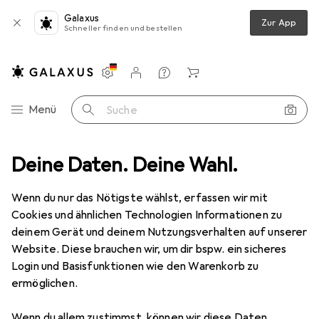
Galaxus
Zur App
Schneller finden und bestellen
Einstellungen
Kundenkonto
Vergleichslisten
Merklisten
Warenkorb
Navigation nach Kategorien
Menü
Suche
hnen
Deine Daten. Deine Wahl.
Lampen + Leuchten
Leuchtmittel
Philips LED Classic
Wenn du nur das Nötigste wählst, erfassen wir mit
Cookies und ähnlichen Technologien Informationen zu
8 Bilder
deinem Gerät und deinem Nutzungsverhalten auf unserer
Website. Diese brauchen wir, um dir bspw. ein sicheres
MENGENRABATT
Login und Basisfunktionen wie den Warenkorb zu
ermöglichen.
EUR
4,95
Spare
EUR
4,76
Philips
LED Classic
Wenn du allem zustimmst, können wir diese Daten