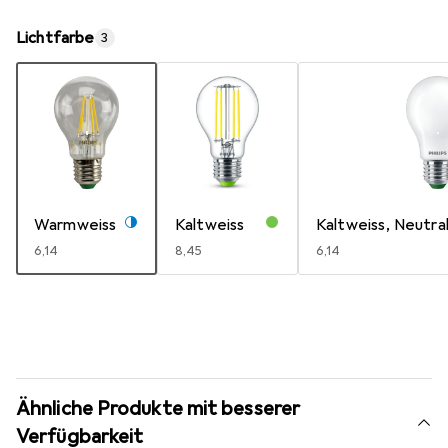
Lichtfarbe
3
Warmweiss
Kaltweiss
Kaltweiss, Neutra
EUR
6,14
EUR
8,45
EUR
6,14
Ähnliche Produkte mit besserer
Verfügbarkeit