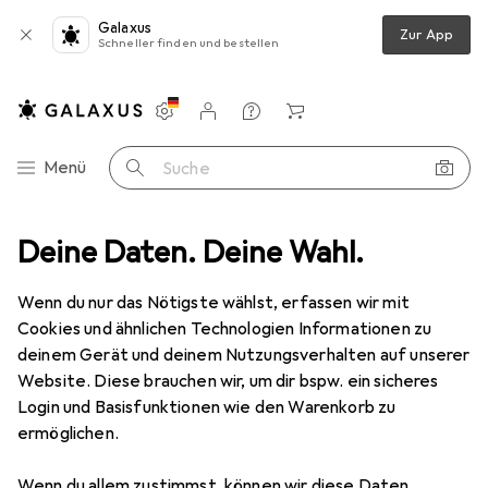
Galaxus
Zur App
Schneller finden und bestellen
Einstellungen
Kundenkonto
Vergleichslisten
Merklisten
Warenkorb
Navigation nach Kategorien
Menü
Suche
uchten
Deine Daten. Deine Wahl.
Innenbeleuchtung
Tischlampe
Relaxdays Antik Look
Wenn du nur das Nötigste wählst, erfassen wir mit
Cookies und ähnlichen Technologien Informationen zu
12 Bilder
deinem Gerät und deinem Nutzungsverhalten auf unserer
Website. Diese brauchen wir, um dir bspw. ein sicheres
EUR
60,29
Login und Basisfunktionen wie den Warenkorb zu
Relaxdays
Antik Look
ermöglichen.
E27
Wenn du allem zustimmst, können wir diese Daten