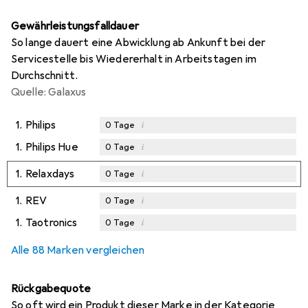
Gewährleistungsfalldauer
So lange dauert eine Abwicklung ab Ankunft bei der
Servicestelle bis Wiedererhalt in Arbeitstagen im
Durchschnitt.
Quelle: Galaxus
1.
Philips
i
0
Tage
1.
Philips Hue
i
0
Tage
1.
Relaxdays
i
0
Tage
1.
REV
i
0
Tage
1.
Taotronics
i
0
Tage
Alle 88 Marken vergleichen
Rückgabequote
So oft wird ein Produkt dieser Marke in der Kategorie