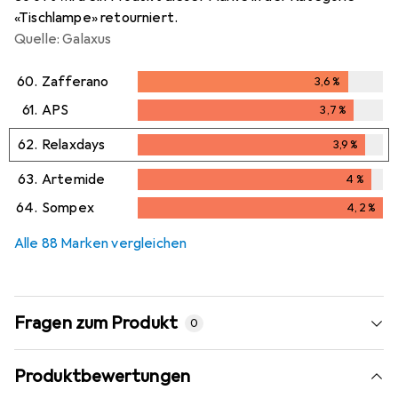
«Tischlampe» retourniert.
Quelle: Galaxus
60.
Zafferano
3,6
%
3,6
%
61.
APS
3,7
%
3,7
%
62.
Relaxdays
3,9
%
3,9
%
63.
Artemide
4
%
4
%
64.
Sompex
4,2
%
4,2
%
Alle 88 Marken vergleichen
Fragen zum Produkt
0
Produktbewertungen