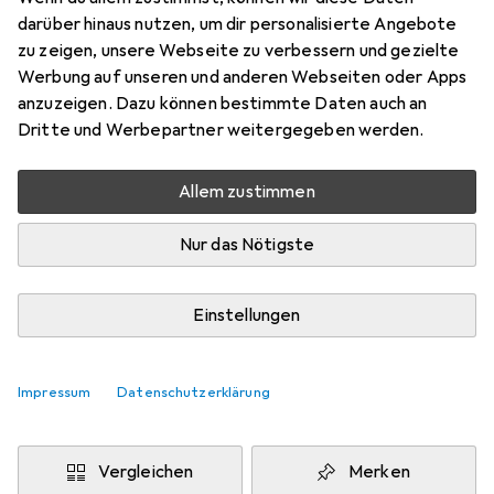
Preis in EUR inkl. MwSt.
darüber hinaus nutzen, um dir personalisierte Angebote
zu zeigen, unsere Webseite zu verbessern und gezielte
Werbung auf unseren und anderen Webseiten oder Apps
anzuzeigen. Dazu können bestimmte Daten auch an
Marke
Bewertungen
Dritte und Werbepartner weitergegeben werden.
Mehr von Relaxdays
1
Allem zustimmen
Zwischen Mi, 19.8. und Di, 25.8. geliefert
Nur das Nötigste
Mehr als 10 Stück an Lager beim Lieferanten
Benachrichtigen, wenn schneller verfügbar
Einstellungen
Lieferort angeben für genaue Lieferzeit
Impressum
Datenschutzerklärung
In den Warenkorb
Vergleichen
Merken