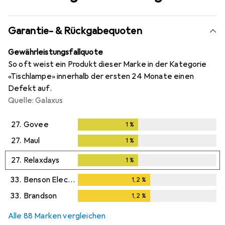
Garantie- & Rückgabequoten
Gewährleistungsfallquote
So oft weist ein Produkt dieser Marke in der Kategorie
«Tischlampe» innerhalb der ersten 24 Monate einen
Defekt auf.
Quelle: Galaxus
27.
Govee
1
%
1
%
27.
Maul
1
%
1
%
27.
Relaxdays
1
%
1
%
33.
Benson Electric
1,2
%
1,2
%
33.
Brandson
1,2
%
1,2
%
Alle 88 Marken vergleichen