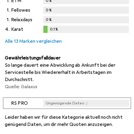
1.
ETM
0
%
1.
Fellowes
0
%
1.
Relaxdays
0
%
4.
Karat
0,1
%
0,1
%
Alle 13 Marken vergleichen
Gewährleistungsfalldauer
So lange dauert eine Abwicklung ab Ankunft bei der
Servicestelle bis Wiedererhalt in Arbeitstagen im
Durchschnitt.
Quelle: Galaxus
i
RS PRO
Ungenügende Daten
i
i
i
i
Ungenügende Daten
Ungenügende Daten
Ungenügende Daten
Ungenügende Daten
Leider haben wir für diese Kategorie aktuell noch nicht
genügend Daten, um dir mehr Quoten anzuzeigen.