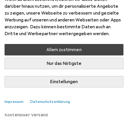
100 x 100 cm
darüber hinaus nutzen, um dir personalisierte Angebote
Preis in EUR inkl. MwSt.
zu zeigen, unsere Webseite zu verbessern und gezielte
Werbung auf unseren und anderen Webseiten oder Apps
Marke
Bewertungen
anzuzeigen. Dazu können bestimmte Daten auch an
Mehr von RS PRO
Dritte und Werbepartner weitergegeben werden.
Allem zustimmen
Zwischen Mi, 12.8. und Fr, 14.8. geliefert
Mehr als 10 Stück an Lager beim Lieferanten
Nur das Nötigste
Lieferort angeben für genaue Lieferzeit
Einstellungen
In den Warenkorb
Vergleichen
Merken
Impressum
Datenschutzerklärung
kostenloser Versand