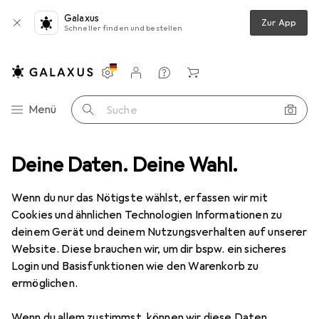
Galaxus
Zur App
Schneller finden und bestellen
Einstellungen
Kundenkonto
Vergleichslisten
Merklisten
Warenkorb
Navigation nach Kategorien
Menü
Suche
enschutzmatte
Deine Daten. Deine Wahl.
RS PRO Electrical Safety Mat 1mx1mx3mm,Class 0
Wenn du nur das Nötigste wählst, erfassen wir mit
Cookies und ähnlichen Technologien Informationen zu
2 Bilder
deinem Gerät und deinem Nutzungsverhalten auf unserer
Website. Diese brauchen wir, um dir bspw. ein sicheres
EUR
197,75
Login und Basisfunktionen wie den Warenkorb zu
RS PRO
Electrical Safety Mat
ermöglichen.
1mx1mx3mm,Class 0
Wenn du allem zustimmst, können wir diese Daten