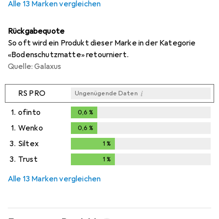
Alle 13 Marken vergleichen
Rückgabequote
So oft wird ein Produkt dieser Marke in der Kategorie
«Bodenschutzmatte» retourniert.
Quelle: Galaxus
i
RS PRO
Ungenügende Daten
1.
ofinto
0,6
%
0,6
%
1.
Wenko
0,6
%
0,6
%
3.
Siltex
1
%
1
%
3.
Trust
1
%
1
%
Alle 13 Marken vergleichen