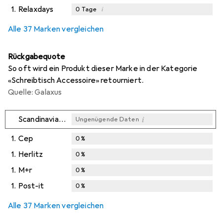
1.
Relaxdays
i
0
Tage
i
i
i
Ungenügende Daten
Ungenügende Daten
Ungenügende Daten
Alle 37 Marken vergleichen
Rückgabequote
So oft wird ein Produkt dieser Marke in der Kategorie
«Schreibtisch Accessoire» retourniert.
Quelle: Galaxus
i
Scandinavian Bookmarks
Ungenügende Daten
1.
Cep
0
%
1.
Herlitz
0
%
1.
M+r
0
%
1.
Post-it
0
%
Alle 37 Marken vergleichen