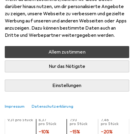
Hund beige, Pfote
darüber hinaus nutzen, um dir personalisierte Angebote
zu zeigen, unsere Webseite zu verbessern und gezielte
Preis in EUR inkl. MwSt.
Werbung auf unseren und anderen Webseiten oder Apps
anzuzeigen. Dazu können bestimmte Daten auch an
Marke
Bewertungen
Dritte und Werbepartner weitergegeben werden.
Mehr von Scandinavian
Bookmarks
Allem zustimmen
Nur das Nötigste
Zwischen Do, 13.8. und Fr, 14.8. geliefert
Mehr als 10 Stück an Lager beim Lieferanten
Benachrichtigen, wenn schneller verfügbar
Einstellungen
Lieferort angeben für genaue Lieferzeit
Impressum
Datenschutzerklärung
1 Stück
2 Stück
3 Stück
4 Stück
EUR
9,31
pro Stück
EUR
8,37
EUR
7,93
EUR
7,46
pro Stück
pro Stück
pro Stück
−
10
%
−
15
%
−
20
%