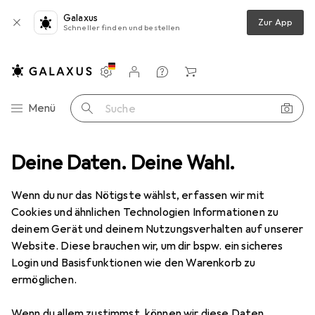
Galaxus
Zur App
Schneller finden und bestellen
Einstellungen
Kundenkonto
Vergleichslisten
Merklisten
Warenkorb
Navigation nach Kategorien
Menü
Suche
ccessoire
Deine Daten. Deine Wahl.
Scandinavian Bookmarks Lesezeichen Hund beige, Pfote
Wenn du nur das Nötigste wählst, erfassen wir mit
Cookies und ähnlichen Technologien Informationen zu
1 Bild
deinem Gerät und deinem Nutzungsverhalten auf unserer
Website. Diese brauchen wir, um dir bspw. ein sicheres
MENGENRABATT
Login und Basisfunktionen wie den Warenkorb zu
EUR
8,37
ermöglichen.
Spare
EUR
1,88
Scandinavian Bookmarks
Lesezeichen
Wenn du allem zustimmst, können wir diese Daten