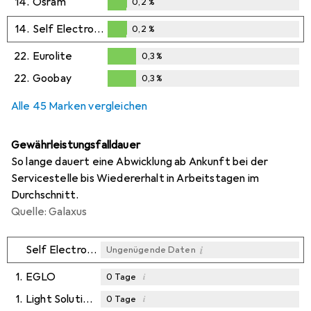
14.
Osram
0,2
%
0,2
%
14.
Self Electronics
0,2
%
0,2
%
22.
Eurolite
0,3
%
0,3
%
22.
Goobay
0,3
%
0,3
%
Alle 45 Marken vergleichen
Gewährleistungsfalldauer
So lange dauert eine Abwicklung ab Ankunft bei der
Servicestelle bis Wiedererhalt in Arbeitstagen im
Durchschnitt.
Quelle: Galaxus
i
Self Electronics
Ungenügende Daten
1.
EGLO
i
0
Tage
1.
Light Solutions
i
0
Tage