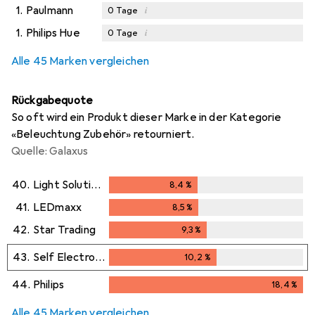
1.
Paulmann
i
0
Tage
1.
Philips Hue
i
0
Tage
Alle 45 Marken vergleichen
Rückgabequote
So oft wird ein Produkt dieser Marke in der Kategorie
«Beleuchtung Zubehör» retourniert.
Quelle: Galaxus
40.
Light Solutions
8,4
%
8,4
%
41.
LEDmaxx
8,5
%
8,5
%
42.
Star Trading
9,3
%
9,3
%
43.
Self Electronics
10,2
%
10,2
%
44.
Philips
18,4
%
18,4
%
Alle 45 Marken vergleichen