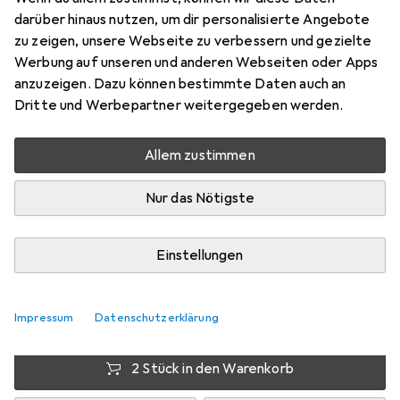
darüber hinaus nutzen, um dir personalisierte Angebote
Preis in EUR inkl. MwSt.
zu zeigen, unsere Webseite zu verbessern und gezielte
Werbung auf unseren und anderen Webseiten oder Apps
Marke
Bewertungen
anzuzeigen. Dazu können bestimmte Daten auch an
Mehr von Self
Dritte und Werbepartner weitergegeben werden.
Electronics
Allem zustimmen
Zwischen Di, 11.8. und Do, 13.8. geliefert
Nur das Nötigste
Mehr als 10 Stück an Lager beim Lieferanten
Lieferort angeben für genaue Lieferzeit
Einstellungen
1 Stück
2 Stück
3 Stück
4 Stück
EUR
14,29
EUR
12,99
EUR
12,39
EUR
11,74
pro Stück
pro Stück
pro Stück
pro Stück
Impressum
Datenschutzerklärung
−
9
%
−
13
%
−
18
%
2 Stück in den Warenkorb