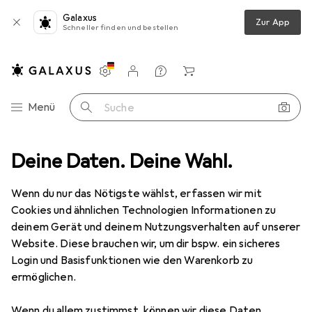
Galaxus
Zur App
Schneller finden und bestellen
Einstellungen
Kundenkonto
Vergleichslisten
Merklisten
Warenkorb
Navigation nach Kategorien
Menü
Suche
+ Leuchten
Deine Daten. Deine Wahl.
Beleuchtung Zubehör
Self Electronics LEDTreiber
Wenn du nur das Nötigste wählst, erfassen wir mit
Cookies und ähnlichen Technologien Informationen zu
1 Bild
deinem Gerät und deinem Nutzungsverhalten auf unserer
Website. Diese brauchen wir, um dir bspw. ein sicheres
MENGENRABATT
Login und Basisfunktionen wie den Warenkorb zu
EUR
12,99
ermöglichen.
Spare
EUR
2,60
Self Electronics
LEDTreiber
Wenn du allem zustimmst, können wir diese Daten