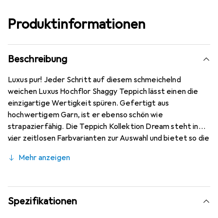
Produktinformationen
Beschreibung
Luxus pur! Jeder Schritt auf diesem schmeichelnd
weichen Luxus Hochflor Shaggy Teppich lässt einen die
einzigartige Wertigkeit spüren. Gefertigt aus
hochwertigem Garn, ist er ebenso schön wie
strapazierfähig. Die Teppich Kollektion Dream steht in
vier zeitlosen Farbvarianten zur Auswahl und bietet so die
Möglichkeit, ihn dem Zuhause anzupassen oder zu
Mehr anzeigen
Neuerungen anzuregen.
Spezifikationen