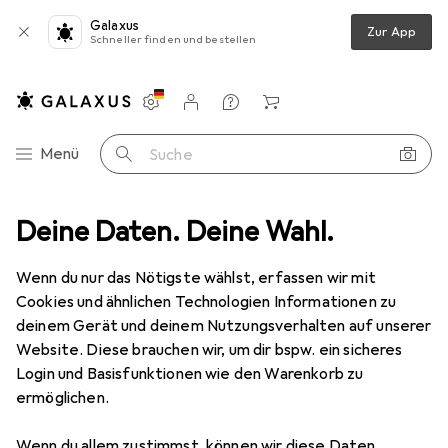
Galaxus
Zur App
Schneller finden und bestellen
Einstellungen
Kundenkonto
Vergleichslisten
Merklisten
Warenkorb
Navigation nach Kategorien
Menü
Suche
iche
Deine Daten. Deine Wahl.
Teppich
Snapstyle Luxus Hochflor Shaggy Teppich Dream
Wenn du nur das Nötigste wählst, erfassen wir mit
Cookies und ähnlichen Technologien Informationen zu
5 Bilder
deinem Gerät und deinem Nutzungsverhalten auf unserer
Snapstyle
Luxus Hochflor Shaggy
Website. Diese brauchen wir, um dir bspw. ein sicheres
Teppich Dream
Login und Basisfunktionen wie den Warenkorb zu
ermöglichen.
200 cm
Wenn du allem zustimmst, können wir diese Daten