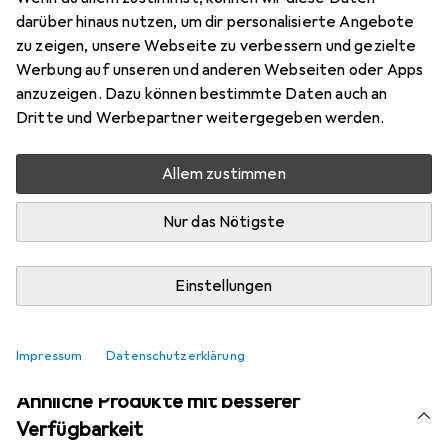
Marke
Bewertungen
darüber hinaus nutzen, um dir personalisierte Angebote
Mehr von Snapstyle
zu zeigen, unsere Webseite zu verbessern und gezielte
Werbung auf unseren und anderen Webseiten oder Apps
anzuzeigen. Dazu können bestimmte Daten auch an
Aktuell nicht lieferbar
Dritte und Werbepartner weitergegeben werden.
Benachrichtigen, wenn lieferbar
Allem zustimmen
Nur das Nötigste
Vergleichen
Merken
i
Kostenloser Versand ab 30,–
Einstellungen
Impressum
Datenschutzerklärung
Ähnliche Produkte mit besserer
Verfügbarkeit