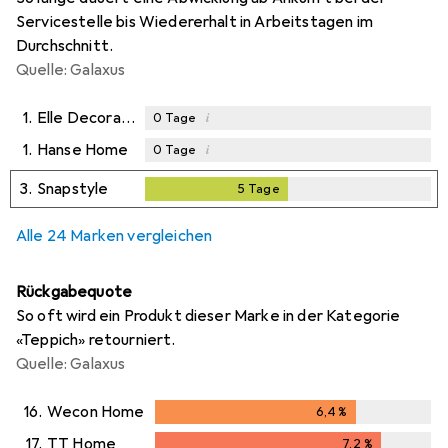
Servicestelle bis Wiedererhalt in Arbeitstagen im
Durchschnitt.
Quelle: Galaxus
1.
Elle Decoration
i
0
Tage
1.
Hanse Home
i
0
Tage
3.
Snapstyle
5
Tage
5
Tage
Alle 24 Marken vergleichen
Rückgabequote
So oft wird ein Produkt dieser Marke in der Kategorie
«Teppich» retourniert.
Quelle: Galaxus
16.
Wecon Home
6,4
%
6,4
%
17.
TT Home
7,2
%
7,2
%