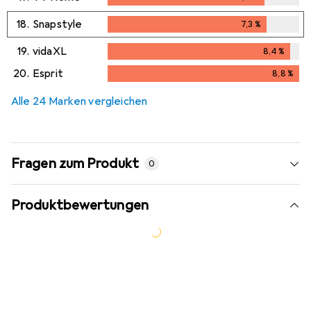
18.
Snapstyle
7,3
%
7,3
%
19.
vidaXL
8,4
%
8,4
%
20.
Esprit
8,8
%
8,8
%
Alle 24 Marken vergleichen
Fragen zum Produkt
0
Produktbewertungen