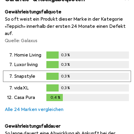
Gewährleistungsfallquote
So oft weist ein Produkt dieser Marke in der Kategorie
«Teppich» innerhalb der ersten 24 Monate einen Defekt
auf.
Quelle: Galaxus
7.
Homie Living
0,3
%
0,3
%
7.
Luxor living
0,3
%
0,3
%
7.
Snapstyle
0,3
%
0,3
%
7.
vidaXL
0,3
%
0,3
%
12.
Casa Pura
0,4
%
0,4
%
Alle 24 Marken vergleichen
Gewährleistungsfalldauer
So lange dauert eine Abwicklung ab Ankunft bei der