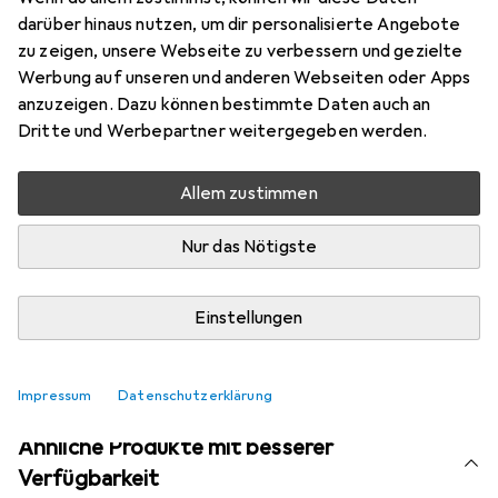
Marke
Bewertungen
darüber hinaus nutzen, um dir personalisierte Angebote
Mehr von Snapstyle
19
zu zeigen, unsere Webseite zu verbessern und gezielte
Werbung auf unseren und anderen Webseiten oder Apps
anzuzeigen. Dazu können bestimmte Daten auch an
Aktuell nicht lieferbar
Dritte und Werbepartner weitergegeben werden.
Benachrichtigen, wenn lieferbar
Allem zustimmen
Nur das Nötigste
Vergleichen
Merken
i
Kostenloser Versand ab 30,–
Einstellungen
Impressum
Datenschutzerklärung
Ähnliche Produkte mit besserer
Verfügbarkeit