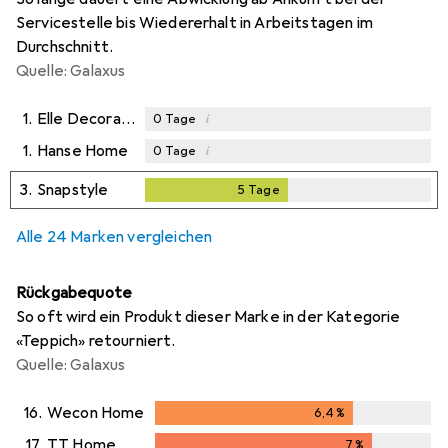
Servicestelle bis Wiedererhalt in Arbeitstagen im
Durchschnitt.
Quelle: Galaxus
1.
Elle Decoration
i
0
Tage
1.
Hanse Home
i
0
Tage
3.
Snapstyle
5
Tage
5
Tage
Alle 24 Marken vergleichen
Rückgabequote
So oft wird ein Produkt dieser Marke in der Kategorie
«Teppich» retourniert.
Quelle: Galaxus
16.
Wecon Home
6,4
%
6,4
%
17.
TT Home
7
%
7
%