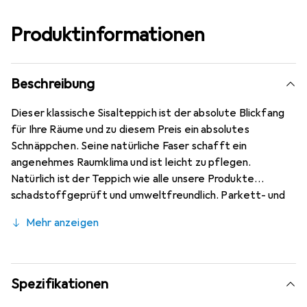
Produktinformationen
Beschreibung
Dieser klassische Sisalteppich ist der absolute Blickfang
für Ihre Räume und zu diesem Preis ein absolutes
Schnäppchen. Seine natürliche Faser schafft ein
angenehmes Raumklima und ist leicht zu pflegen.
Natürlich ist der Teppich wie alle unsere Produkte
schadstoffgeprüft und umweltfreundlich. Parkett- und
Laminat schonend, geeignet für Fussbodenheizung, keine
Mehr anzeigen
Fussel oder Flusen.
Spezifikationen