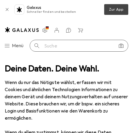
Galaxus
Zur App
Schneller finden und bestellen
Einstellungen
Kundenkonto
Vergleichslisten
Merklisten
Warenkorb
Navigation nach Kategorien
Menü
Suche
ich
Deine Daten. Deine Wahl.
Snapstyle Sisal Natur Teppich Klassisch - 9 Farben in 17 Grössen
Wenn du nur das Nötigste wählst, erfassen wir mit
Cookies und ähnlichen Technologien Informationen zu
5 Bilder
deinem Gerät und deinem Nutzungsverhalten auf unserer
Snapstyle
Sisal Natur Teppich Klassisch
Website. Diese brauchen wir, um dir bspw. ein sicheres
- 9 Farben in 17 Grössen
Login und Basisfunktionen wie den Warenkorb zu
ermöglichen.
100 x 300 cm
Wenn du allem zustimmst, können wir diese Daten