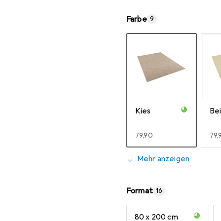
Farbe
9
Kies
Bei
EUR
79,90
EU
79,
Mehr anzeigen
Format
16
80 x 200 cm