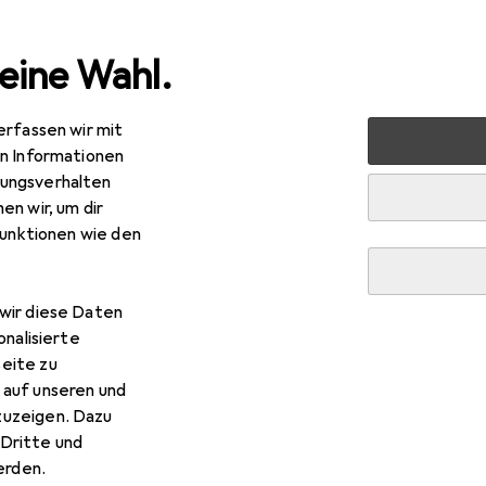
eine Wahl.
erfassen wir mit
imtextilien
Wohntextilien + Teppiche
Teppich
Snaps
en Informationen
ungsverhalten
en wir, um dir
funktionen wie den
wir diese Daten
onalisierte
eite zu
 auf unseren und
zuzeigen. Dazu
Dritte und
rden.