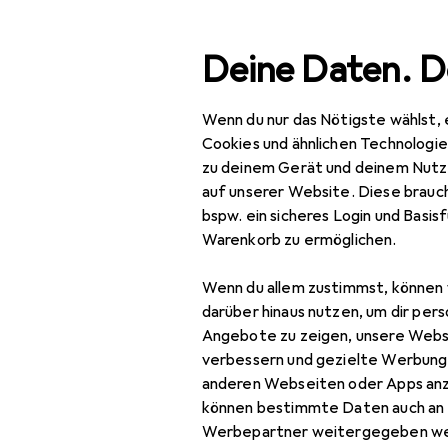
Suche
Deine Daten. D
Wenn du nur das Nötigste wählst, 
Navigation nach Kategorien
Gesamtsortiment
Wohnen
He
Gesamtsortiment
Cookies und ähnlichen Technologi
zu deinem Gerät und deinem Nutz
Wohnen
auf unserer Website. Diese brauch
bspw. ein sicheres Login und Basis
Heimtextilien
Warenkorb zu ermöglichen.
Wohntextilien +
Wenn du allem zustimmst, können 
Teppiche
darüber hinaus nutzen, um dir pers
Decke
Angebote zu zeigen, unsere Webs
verbessern und gezielte Werbung
Dekokissen
anderen Webseiten oder Apps an
können bestimmte Daten auch an 
Fell
Werbepartner weitergegeben we