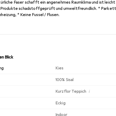
rliche Faser schafft ein angenehmes Raumklima und ist leicht z
e Produkte schadstoffgeprüft und umweltfreundlich. * Parkett
eizung, * Keine Fussel / Flusen.
n Blick
ng
Kies
100% Sisal
i
Kurzflor Teppich
Eckig
Indoor