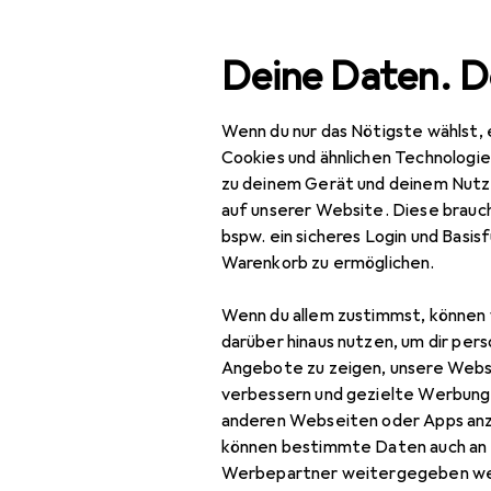
Suche
Deine Daten. D
Wenn du nur das Nötigste wählst, 
Navigation nach Kategorien
Gesamtsortiment
Wohnen
He
Gesamtsortiment
Cookies und ähnlichen Technologi
zu deinem Gerät und deinem Nutz
Wohnen
auf unserer Website. Diese brauch
bspw. ein sicheres Login und Basis
Heimtextilien
Warenkorb zu ermöglichen.
Wohntextilien +
Wenn du allem zustimmst, können 
Teppiche
darüber hinaus nutzen, um dir pers
Decke
Angebote zu zeigen, unsere Webs
verbessern und gezielte Werbung
Dekokissen
anderen Webseiten oder Apps an
können bestimmte Daten auch an 
Fell
Werbepartner weitergegeben we