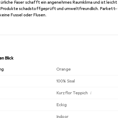
rliche Faser schafft ein angenehmes Raumklima und ist leicht z
e Produkte schadstoffgeprüft und umweltfreundlich. Parkett-
keine Fussel oder Flusen.
n Blick
ng
Orange
100% Sisal
i
Kurzflor Teppich
Eckig
Indoor