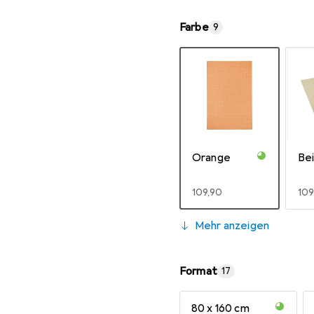
Farbe
9
Orange
Bei
EUR
109,90
EU
109
Mehr anzeigen
Format
17
80 x 160 cm