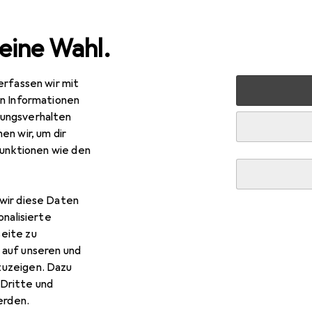
eine Wahl.
erfassen wir mit
imtextilien
Wohntextilien + Teppiche
Teppich
Snaps
en Informationen
ungsverhalten
en wir, um dir
funktionen wie den
wir diese Daten
onalisierte
eite zu
 auf unseren und
zuzeigen. Dazu
Dritte und
rden.