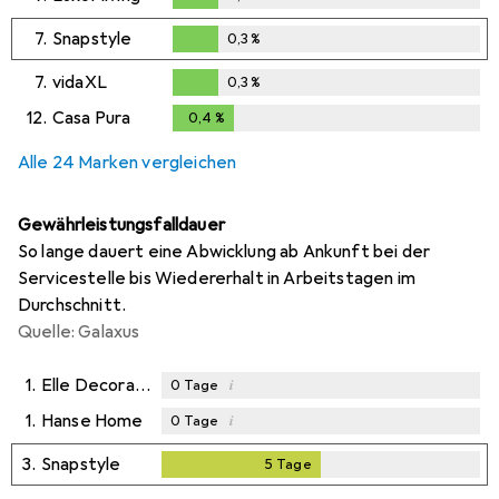
0,3
%
7.
Snapstyle
0,3
%
0,3
%
7.
vidaXL
0,3
%
0,3
%
12.
Casa Pura
0,4
%
0,4
%
Alle 24 Marken vergleichen
Gewährleistungsfalldauer
So lange dauert eine Abwicklung ab Ankunft bei der
Servicestelle bis Wiedererhalt in Arbeitstagen im
Durchschnitt.
Quelle: Galaxus
1.
Elle Decoration
i
0
Tage
1.
Hanse Home
i
0
Tage
3.
Snapstyle
5
Tage
5
Tage