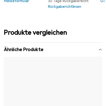
Meldeformular
30 Tage Rückgaberecht
Gew
Rückgaberichtlinien
Produkte vergleichen
Ähnliche Produkte