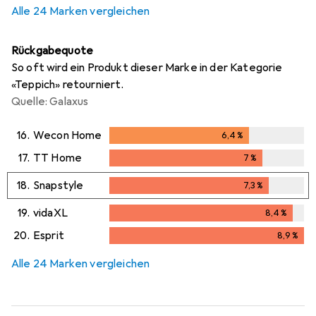
Alle 24 Marken vergleichen
Rückgabequote
So oft wird ein Produkt dieser Marke in der Kategorie
«Teppich» retourniert.
Quelle: Galaxus
16.
Wecon Home
6,4
%
6,4
%
17.
TT Home
7
%
7
%
18.
Snapstyle
7,3
%
7,3
%
19.
vidaXL
8,4
%
8,4
%
20.
Esprit
8,9
%
8,9
%
Alle 24 Marken vergleichen