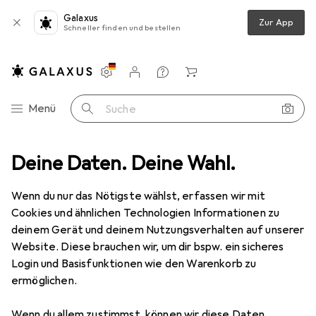
Galaxus
Zur App
Schneller finden und bestellen
Einstellungen
Kundenkonto
Vergleichslisten
Merklisten
Warenkorb
Navigation nach Kategorien
Menü
Suche
ich
Deine Daten. Deine Wahl.
Snapstyle Sisal Natur Teppich Klassisch - 9 Farben in 17 Grössen
Wenn du nur das Nötigste wählst, erfassen wir mit
Cookies und ähnlichen Technologien Informationen zu
5 Bilder
deinem Gerät und deinem Nutzungsverhalten auf unserer
Website. Diese brauchen wir, um dir bspw. ein sicheres
EUR
99,90
Login und Basisfunktionen wie den Warenkorb zu
Snapstyle
Sisal Natur Teppich Klassisch
ermöglichen.
- 9 Farben in 17 Grössen
Wenn du allem zustimmst, können wir diese Daten