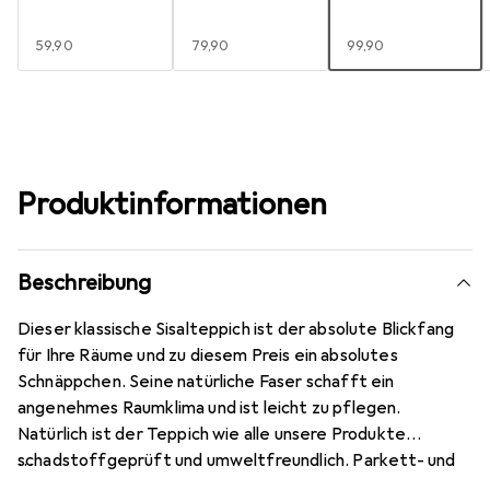
EUR
59,90
EUR
79,90
EUR
99,90
Produktinformationen
Beschreibung
Dieser klassische Sisalteppich ist der absolute Blickfang
für Ihre Räume und zu diesem Preis ein absolutes
Schnäppchen. Seine natürliche Faser schafft ein
angenehmes Raumklima und ist leicht zu pflegen.
Natürlich ist der Teppich wie alle unsere Produkte
schadstoffgeprüft und umweltfreundlich. Parkett- und
Laminat schonend, geeignet für Fussbodenheizung, keine