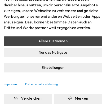
80 x 320 cm
darüber hinaus nutzen, um dir personalisierte Angebote
Preis in EUR inkl. MwSt.
zu zeigen, unsere Webseite zu verbessern und gezielte
Werbung auf unseren und anderen Webseiten oder Apps
Marke
Bewertungen
anzuzeigen. Dazu können bestimmte Daten auch an
Mehr von Snapstyle
21
Dritte und Werbepartner weitergegeben werden.
Allem zustimmen
Zwischen Fr, 14.8. und Di, 18.8. geliefert
Mehr als 10 Stück an Lager beim Drittanbieter
Nur das Nötigste
Lieferort angeben für genaue Lieferzeit
i
Angebot von
Einstellungen
teppichversand24
DE
Impressum
Datenschutzerklärung
In den Warenkorb
Vergleichen
Merken