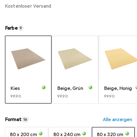
kostenloser Versand
Farbe
9
Kies
Beige, Grün
Beige, Honig
EUR
99,90
EUR
99,90
EUR
99,90
Format
Alle anzeigen
16
80 x 200 cm
80 x 240 cm
80 x 320 cm