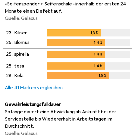
«Seifenspender + Seifenschale» innerhalb der ersten 24
Monate einen Defekt auf.
Quelle: Galaxus
23.
Kilner
1,3
%
1,3
%
25.
Blomus
1,4
%
1,4
%
25.
spirella
1,4
%
1,4
%
25.
tesa
1,4
%
1,4
%
28.
Kela
1,5
%
1,5
%
Alle 41 Marken vergleichen
Gewährleistungsfalldauer
So lange dauert eine Abwicklung ab Ankunft bei der
Servicestelle bis Wiedererhalt in Arbeitstagen im
Durchschnitt.
Quelle: Galaxus