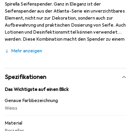
Spirella Seifenspender. Ganz in Eleganz ist der
Seifenspender aus der Atlanta-Serie ein unverzichtbares
Element, nicht nur zur Dekoration, sondern auch zur
Aufbewahrung und praktischen Dosierung von Seife. Auch
Lotionen und Desinfektionsmittel können verwendet
werden. Diese Kombination macht den Spender zu einem
eleganten und zeitlosen Accessoire für das Badezimmer
Mehr anzeigen
oder die Küche. Ein auffälliges Accessoire, das perfekt in
jeden Raum passt. Nachfüllbar: Sobald die Seife oder
Lotion aufgebraucht ist, kann der Spender ganz einfach
nachgefüllt werden. Er passt sich anderen
Spezifikationen
Badezimmeraccessoires derselben Serie an.
Das Wichtigste auf einen Blick
Genaue Farbbezeichnung
Weiss
Material
Porzellan