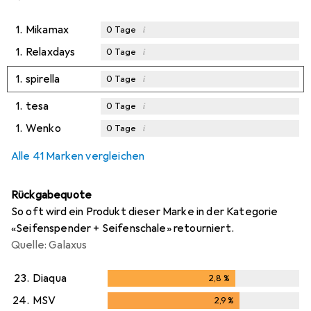
1.
Mikamax
i
0
Tage
1.
Relaxdays
i
0
Tage
1.
spirella
i
0
Tage
1.
tesa
i
0
Tage
1.
Wenko
i
0
Tage
Alle 41 Marken vergleichen
Rückgabequote
So oft wird ein Produkt dieser Marke in der Kategorie
«Seifenspender + Seifenschale» retourniert.
Quelle: Galaxus
23.
Diaqua
2,8
%
2,8
%
24.
MSV
2,9
%
2,9
%