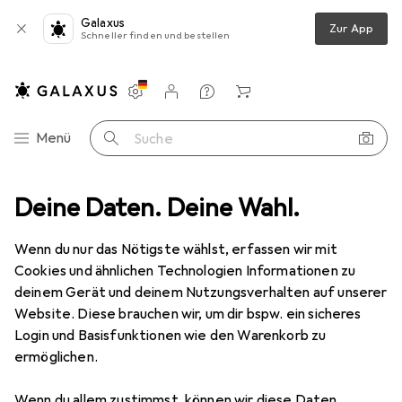
Galaxus
Zur App
Schneller finden und bestellen
Einstellungen
Kundenkonto
Vergleichslisten
Merklisten
Warenkorb
Navigation nach Kategorien
Menü
Suche
ung
Deine Daten. Deine Wahl.
Seifenspender + Seifenschale
spirella Atlanta zum Stellen
Wenn du nur das Nötigste wählst, erfassen wir mit
Cookies und ähnlichen Technologien Informationen zu
2 Bilder
deinem Gerät und deinem Nutzungsverhalten auf unserer
Website. Diese brauchen wir, um dir bspw. ein sicheres
MENGENRABATT
Login und Basisfunktionen wie den Warenkorb zu
ermöglichen.
EUR
14,49
Spare
EUR
1,78
spirella
Atlanta zum Stellen
Wenn du allem zustimmst, können wir diese Daten