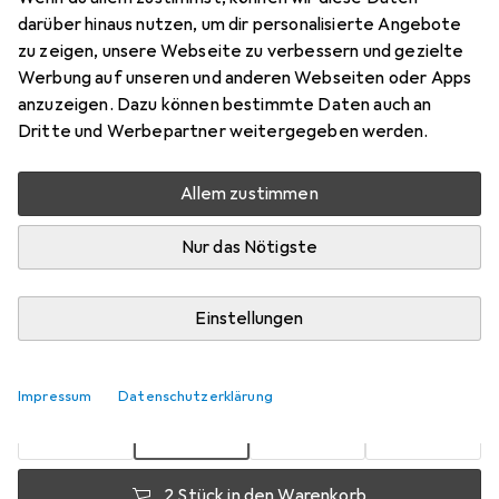
darüber hinaus nutzen, um dir personalisierte Angebote
Preis in EUR inkl. MwSt.
zu zeigen, unsere Webseite zu verbessern und gezielte
Werbung auf unseren und anderen Webseiten oder Apps
Bewertungen
anzuzeigen. Dazu können bestimmte Daten auch an
Dritte und Werbepartner weitergegeben werden.
Allem zustimmen
Zwischen Mi, 19.8. und Mi, 26.8. geliefert
Mehr als 10 Stück an Lager beim Lieferanten
Nur das Nötigste
Benachrichtigen, wenn schneller verfügbar
Einstellungen
Lieferort angeben für genaue Lieferzeit
1 Stück
2 Stück
3 Stück
4 Stück
EUR
15,38
EUR
14,49
EUR
14,08
EUR
13,64
Impressum
Datenschutzerklärung
pro Stück
pro Stück
pro Stück
pro Stück
−
6
%
−
8
%
−
11
%
2 Stück in den Warenkorb