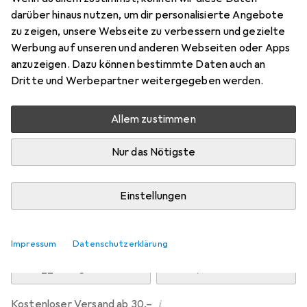
Preis in EUR inkl. MwSt.
darüber hinaus nutzen, um dir personalisierte Angebote
zu zeigen, unsere Webseite zu verbessern und gezielte
Marke
Bewertungen
Werbung auf unseren und anderen Webseiten oder Apps
Mehr von Thinking Gifts
anzuzeigen. Dazu können bestimmte Daten auch an
Dritte und Werbepartner weitergegeben werden.
Zwischen Mi, 12.8. und Do, 13.8. geliefert
Allem zustimmen
Nur 1 Stück an Lager beim Drittanbieter
Lieferort angeben für genaue Lieferzeit
Nur das Nötigste
i
Angebot von
preigu
DE
Einstellungen
In den Warenkorb
Impressum
Datenschutzerklärung
Vergleichen
Merken
i
Kostenloser Versand ab 30,–