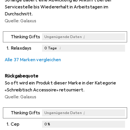
Servicestelle bis Wiedererhalt in Arbeitstagen im
Durchschnitt.
Quelle: Galaxus
i
Thinking Gifts
Ungenügende Daten
1.
Relaxdays
i
0
Tage
i
i
i
Ungenügende Daten
Ungenügende Daten
Ungenügende Daten
Alle 37 Marken vergleichen
Rückgabequote
So oft wird ein Produkt dieser Marke in der Kategorie
«Schreibtisch Accessoire» retourniert.
Quelle: Galaxus
i
Thinking Gifts
Ungenügende Daten
1.
Cep
0
%