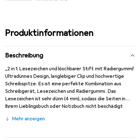
Produktinformationen
Beschreibung
„2 in 1: Lesezeichen und löschbarer Stift mit Radiergummi!
Ultradünnes Design, langlebiger Clip und hochwertige
Schreibspitze. Es ist eine perfekte Kombination aus
Schreibgerät, Lesezeichen und Radiergummi. Das
Lesezeichen ist sehr dünn (4 mm), sodass die Seiten in
Ihrem Lieblingsbuch oder Notizbuch nicht beschädigt
werden. Der Stift ist eine hochwertige, blaue, löschbare
Mehr anzeigen
Geltinte und der Radiergummi hinterlässt keine Krümel.
Ein ideales Gerät zum Schreiben von Notizen in Büchern,
Lehrbüchern oder Zeitschriften. Alles verpackt in einem