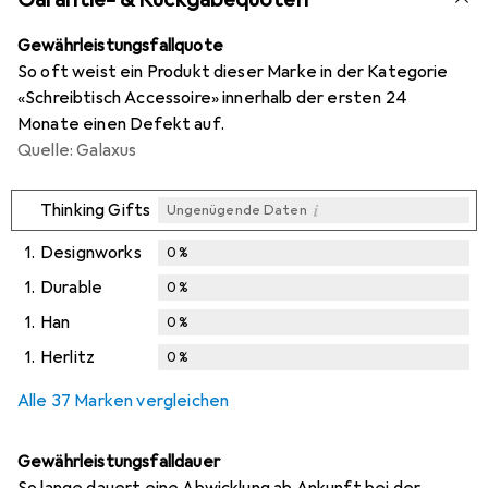
Gewährleistungsfallquote
So oft weist ein Produkt dieser Marke in der Kategorie
«Schreibtisch Accessoire» innerhalb der ersten 24
Monate einen Defekt auf.
Quelle: Galaxus
i
Thinking Gifts
Ungenügende Daten
1.
Designworks
0
%
1.
Durable
0
%
1.
Han
0
%
1.
Herlitz
0
%
Alle 37 Marken vergleichen
Gewährleistungsfalldauer
So lange dauert eine Abwicklung ab Ankunft bei der