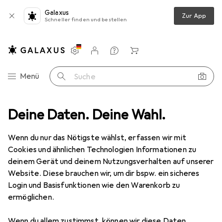
Galaxus
Zur App
Schneller finden und bestellen
Einstellungen
Kundenkonto
Vergleichslisten
Merklisten
Warenkorb
Navigation nach Kategorien
Menü
Suche
ire
Deine Daten. Deine Wahl.
Thinking Gifts Stift Boomkark - Lesezeichenstift - Poo - Poop
Wenn du nur das Nötigste wählst, erfassen wir mit
Cookies und ähnlichen Technologien Informationen zu
2 Bilder
deinem Gerät und deinem Nutzungsverhalten auf unserer
Website. Diese brauchen wir, um dir bspw. ein sicheres
EUR
6,60
Login und Basisfunktionen wie den Warenkorb zu
Thinking Gifts
Stift Boomkark -
ermöglichen.
Lesezeichenstift - Poo - Poop
Wenn du allem zustimmst, können wir diese Daten