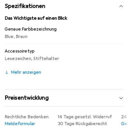
ästhetischen Blister. Ein einzigartiges Produkt und ein
Spezifikationen
Bestseller! Ein perfektes Geschenk für Bücherwürmer.
Möglichkeit, Einlagen (1,0 mm dick) zu kaufen.
Das Wichtigste auf einen Blick
Genaue Farbbezeichnung
Blue
,
Braun
Accessoiretyp
Lesezeichen
,
Stiftehalter
Mehr anzeigen
Preisentwicklung
Rechtliche Bedenken
14 Tage gesetzl. Widerruf
24 
Meldeformular
30 Tage Rückgaberecht
Gew