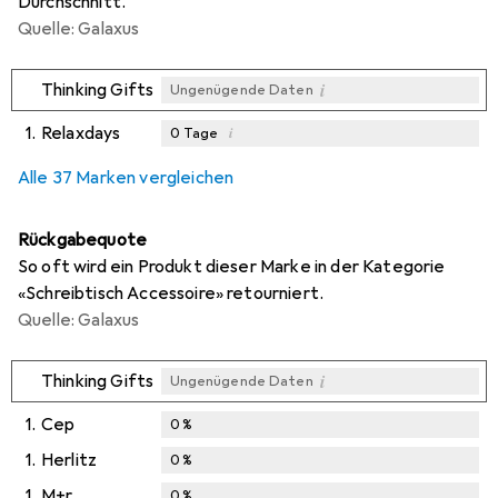
Durchschnitt.
Quelle: Galaxus
i
Thinking Gifts
Ungenügende Daten
1.
Relaxdays
i
0
Tage
i
i
i
Ungenügende Daten
Ungenügende Daten
Ungenügende Daten
Alle 37 Marken vergleichen
Rückgabequote
So oft wird ein Produkt dieser Marke in der Kategorie
«Schreibtisch Accessoire» retourniert.
Quelle: Galaxus
i
Thinking Gifts
Ungenügende Daten
1.
Cep
0
%
1.
Herlitz
0
%
1.
M+r
0
%