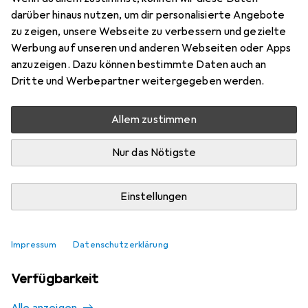
Mehr von Thinking Gifts
darüber hinaus nutzen, um dir personalisierte Angebote
zu zeigen, unsere Webseite zu verbessern und gezielte
Werbung auf unseren und anderen Webseiten oder Apps
Aktuell nicht lieferbar
anzuzeigen. Dazu können bestimmte Daten auch an
Dritte und Werbepartner weitergegeben werden.
Benachrichtigen, wenn lieferbar
Allem zustimmen
Vergleichen
Merken
Nur das Nötigste
i
Kostenloser Versand ab 30,–
Einstellungen
Impressum
Datenschutzerklärung
Ähnliche Produkte mit besserer
Verfügbarkeit