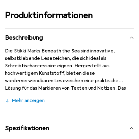
Produktinformationen
Beschreibung
Die Stikki Marks Beneath the Sea sind innovative,
selbstklebende Lesezeichen, die sich ideal als
Schreibtischaccessoire eignen. Hergestellt aus
hochwertigem Kunststoff, bieten diese
wiederverwendbaren Lesezeichen eine praktische
Lösung für das Markieren von Texten und Notizen. Das
Set umfasst drei verschiedene Muster, wobei jedes
Mehr anzeigen
Muster zehn Lesezeichen enthält, die in einer bunten
Farbpalette gestaltet sind. Diese Lesezeichen sind nicht
nur funktional, sondern bringen auch eine kreative Note in
den Arbeitsbereich. Sie sind leicht anzubringen und zu
Spezifikationen
entfernen, ohne Rückstände zu hinterlassen, was sie zu