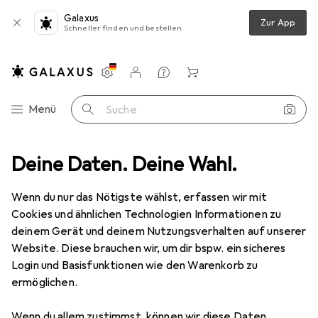
Galaxus
Zur App
Schneller finden und bestellen
Einstellungen
Kundenkonto
Vergleichslisten
Merklisten
Warenkorb
Navigation nach Kategorien
Menü
Suche
 Accessoire
Deine Daten. Deine Wahl.
Thinking Gifts Stikki Marks Beneath the Sea - 30.16477
Wenn du nur das Nötigste wählst, erfassen wir mit
Cookies und ähnlichen Technologien Informationen zu
2 Bilder
deinem Gerät und deinem Nutzungsverhalten auf unserer
Thinking Gifts
Stikki Marks Beneath
Website. Diese brauchen wir, um dir bspw. ein sicheres
the Sea - 30.16477
Login und Basisfunktionen wie den Warenkorb zu
ermöglichen.
Marke
Bewertungen
Wenn du allem zustimmst, können wir diese Daten