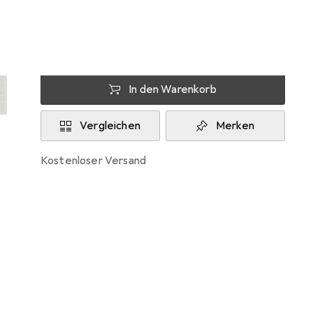
Zwischen Di, 11.8. und Do, 13.8. geliefert
Mehr als 10 Stück an Lager beim Lieferanten
Lieferort angeben für genaue Lieferzeit
In den Warenkorb
Vergleichen
Merken
kostenloser Versand