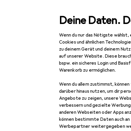
Suche
Deine Daten. D
Wenn du nur das Nötigste wählst, 
Navigation nach Kategorien
Gesamtsortiment
Wohne
Gesamtsortiment
Cookies und ähnlichen Technologi
zu deinem Gerät und deinem Nutz
Wohnen
auf unserer Website. Diese brauch
bspw. ein sicheres Login und Basis
Aufbewahrung +
Warenkorb zu ermöglichen.
Ordnung
Wenn du allem zustimmst, können 
Badezimmeraufbewahrung
darüber hinaus nutzen, um dir pers
Abfalleimer
Angebote zu zeigen, unsere Webs
verbessern und gezielte Werbung
Badaufbewahrung
anderen Webseiten oder Apps an
können bestimmte Daten auch an 
Handtuchhalter +
Werbepartner weitergegeben we
Handtuchhaken