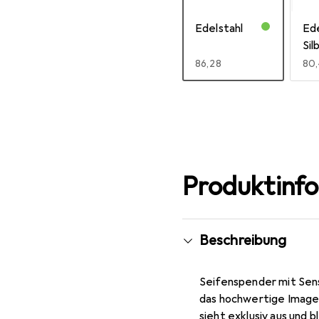
Edelstahl
Ede
Sil
EUR
86,28
EU
80
Mehr anzeigen
Produktinf
Beschreibung
Seifenspender mit Sens
das hochwertige Image 
sieht exklusiv aus und 