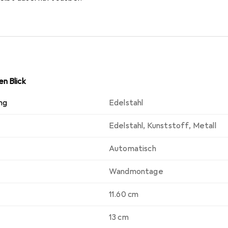
n Blick
ng
Edelstahl
Edelstahl
,
Kunststoff
,
Metall
Automatisch
Wandmontage
11.60 cm
13 cm