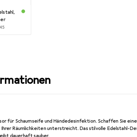
lstahl,
ber
R
,45
ormationen
or für Schaumseife und Händedesinfektion. Schaffen Sie eine
Ihrer Räumlichkeiten unterstreicht. Das stilvolle Edelstahl-D
bleibt dauerhaft sauber.