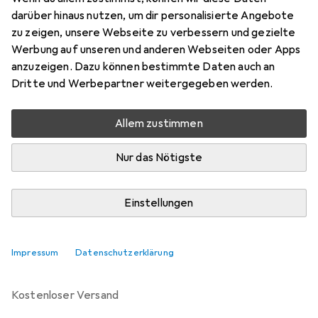
darüber hinaus nutzen, um dir personalisierte Angebote
Marke
Bewertungen
zu zeigen, unsere Webseite zu verbessern und gezielte
Mehr von Villeroy & Boch
3
Werbung auf unseren und anderen Webseiten oder Apps
anzuzeigen. Dazu können bestimmte Daten auch an
Dritte und Werbepartner weitergegeben werden.
Zwischen Mi, 12.8. und Do, 13.8. geliefert
Mehr als 10 Stück an Lager beim Drittanbieter
Allem zustimmen
Lieferort angeben für genaue Lieferzeit
Nur das Nötigste
i
Angebot von
Luxentu
DE
Einstellungen
In den Warenkorb
Impressum
Datenschutzerklärung
Vergleichen
Merken
kostenloser Versand