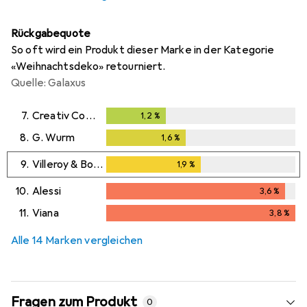
Rückgabequote
So oft wird ein Produkt dieser Marke in der Kategorie
«Weihnachtsdeko» retourniert.
Quelle: Galaxus
7.
Creativ Company
1,2
%
1,2
%
8.
G. Wurm
1,6
%
1,6
%
9.
Villeroy & Boch
1,9
%
1,9
%
10.
Alessi
3,6
%
3,6
%
11.
Viana
3,8
%
3,8
%
Alle 14 Marken vergleichen
Fragen zum Produkt
0