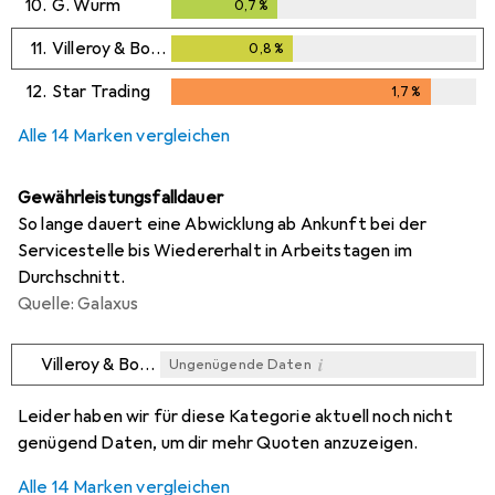
10.
G. Wurm
0,7
%
0,7
%
11.
Villeroy & Boch
0,8
%
0,8
%
12.
Star Trading
1,7
%
1,7
%
Alle 14 Marken vergleichen
Gewährleistungsfalldauer
So lange dauert eine Abwicklung ab Ankunft bei der
Servicestelle bis Wiedererhalt in Arbeitstagen im
Durchschnitt.
Quelle: Galaxus
i
Villeroy & Boch
Ungenügende Daten
i
i
i
i
Ungenügende Daten
Ungenügende Daten
Ungenügende Daten
Ungenügende Daten
Leider haben wir für diese Kategorie aktuell noch nicht
genügend Daten, um dir mehr Quoten anzuzeigen.
Alle 14 Marken vergleichen