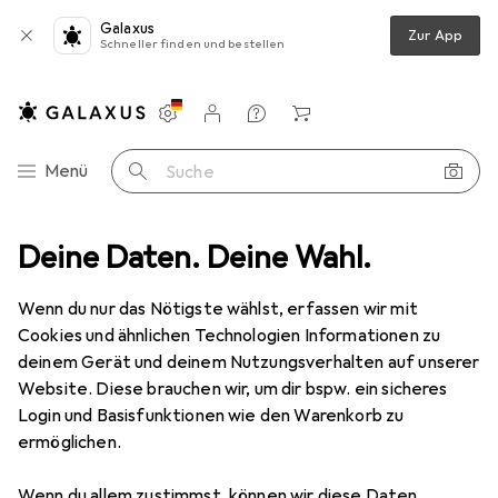
Galaxus
Zur App
Schneller finden und bestellen
Einstellungen
Kundenkonto
Vergleichslisten
Merklisten
Warenkorb
Navigation nach Kategorien
Menü
Suche
le Dekoration
Deine Daten. Deine Wahl.
Weihnachtsdeko
Villeroy & Boch Winter Collage
Wenn du nur das Nötigste wählst, erfassen wir mit
Cookies und ähnlichen Technologien Informationen zu
5 Bilder
deinem Gerät und deinem Nutzungsverhalten auf unserer
Website. Diese brauchen wir, um dir bspw. ein sicheres
EUR
169,44
Login und Basisfunktionen wie den Warenkorb zu
Villeroy & Boch
Winter Collage
ermöglichen.
Preis in EUR inkl. MwSt.
Wenn du allem zustimmst, können wir diese Daten