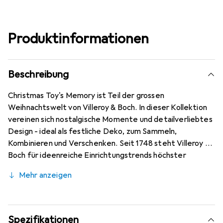
Produktinformationen
Beschreibung
Christmas Toy's Memory ist Teil der grossen
Weihnachtswelt von Villeroy & Boch. In dieser Kollektion
vereinen sich nostalgische Momente und detailverliebtes
Design - ideal als festliche Deko, zum Sammeln,
Kombinieren und Verschenken. Seit 1748 steht Villeroy &
Boch für ideenreiche Einrichtungstrends höchster
Qualität. Diese Krippe aus hochwertigem Porzellan
Mehr anzeigen
bezaubert durch ihren Detailreichtum und erhält
bestimmt einen Ehrenplatz unter Ihrem Weihnachtsbaum.
Gefertigt aus hochwertigem Porzellan. Am besten per
Hand reinigen. Dekorieren Sie Ihr Zuhause festlich schön
Spezifikationen