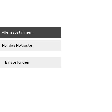
Einstellungen
Kundenkonto
Vergleichslisten
Merklisten
Warenkorb
Anmelden
Allem zustimmen
Nur das Nötigste
Einstellungen