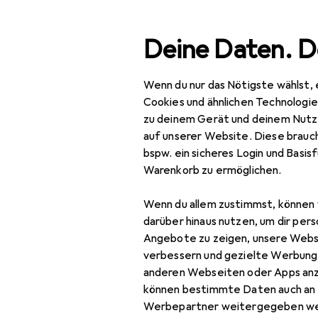
Suche
Deine Daten. D
Wenn du nur das Nötigste wählst, 
Navigation nach Kategorien
Gesamtsortiment
Cookies und ähnlichen Technologi
zu deinem Gerät und deinem Nutz
Wohnen
auf unserer Website. Diese brauch
bspw. ein sicheres Login und Basis
Möbel
Warenkorb zu ermöglichen.
Arbeitszimmer
Wenn du allem zustimmst, können 
Aktenschrank
darüber hinaus nutzen, um dir pers
Angebote zu zeigen, unsere Webs
Bodenschutzmatte
verbessern und gezielte Werbung
anderen Webseiten oder Apps an
Bürostuhl
können bestimmte Daten auch an 
Gymnastikball
Werbepartner weitergegeben we