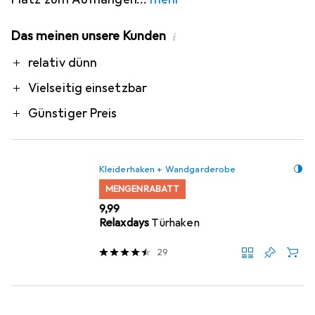
Das meinen unsere Kunden
i
Pro
relativ dünn
Vielseitig einsetzbar
Günstiger Preis
Kleiderhaken + Wandgarderobe
MENGENRABATT
EUR
9,99
Relaxdays
Türhaken
29