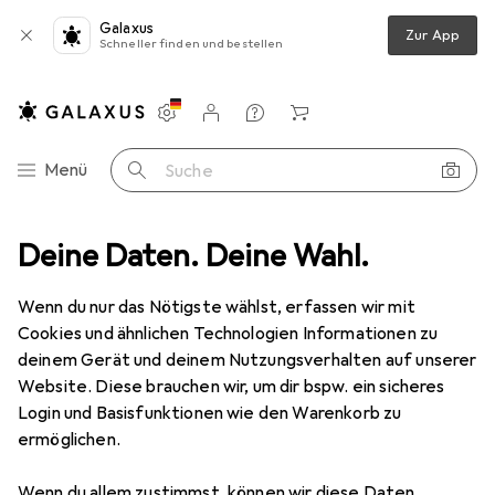
Galaxus
Zur App
Schneller finden und bestellen
Einstellungen
Kundenkonto
Vergleichslisten
Merklisten
Warenkorb
Navigation nach Kategorien
Menü
Suche
Bestseller Kleiderhaken +
Deine Daten. Deine Wahl.
Wandgarderoben
Wenn du nur das Nötigste wählst, erfassen wir mit
Cookies und ähnlichen Technologien Informationen zu
Diese Seite bleibt immer aktuell und wird automatisch
deinem Gerät und deinem Nutzungsverhalten auf unserer
i
aktualisiert.
Website. Diese brauchen wir, um dir bspw. ein sicheres
Login und Basisfunktionen wie den Warenkorb zu
ermöglichen.
1. Wallxpert
Kylie
Wenn du allem zustimmst, können wir diese Daten