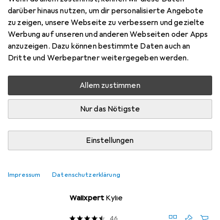
Metallwandhaken
darüber hinaus nutzen, um dir personalisierte Angebote
100% Metall
zu zeigen, unsere Webseite zu verbessern und gezielte
Werbung auf unseren und anderen Webseiten oder Apps
Größe: 80 x 4 x 25 cm
anzuzeigen. Dazu können bestimmte Daten auch an
Dritte und Werbepartner weitergegeben werden.
Das meinen unsere Kunden
i
Pro
Contra
Super Dekoelement
Allem zustimmen
Genügen Hacken
Nur das Nötigste
Schrauben sind sichtbar
Schrauben sind nicht versenkbar
Einstellungen
Impressum
Datenschutzerklärung
Kleiderhaken + Wandgarderobe
EUR
30,90
Wallxpert
Kylie
46