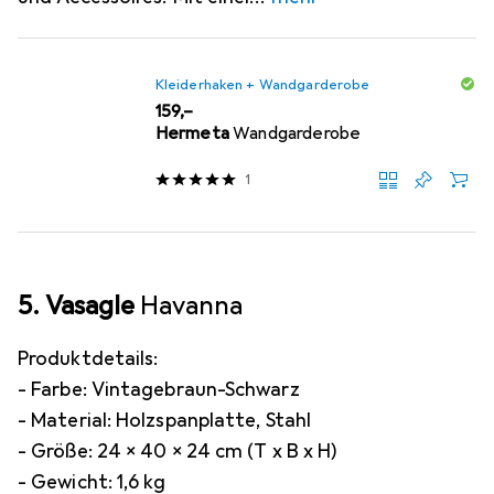
Kleiderhaken + Wandgarderobe
EUR
159,–
Hermeta
Wandgarderobe
1
5. Vasagle
Havanna
Produktdetails:
- Farbe: Vintagebraun-Schwarz
- Material: Holzspanplatte, Stahl
- Größe: 24 x 40 x 24 cm (T x B x H)
- Gewicht: 1,6 kg