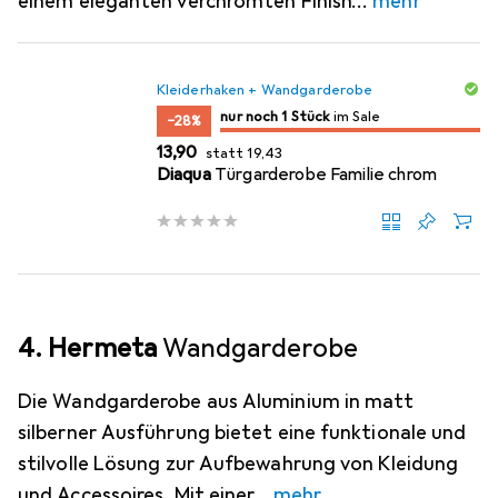
einem eleganten verchromten Finish
mehr
Kleiderhaken + Wandgarderobe
noch 1 Stück
nur noch 1 Stück
im Sale
im Sale
−28%
EUR
EUR
13,90
statt
19,43
Diaqua
Türgarderobe Familie chrom
4. Hermeta
Wandgarderobe
Die Wandgarderobe aus Aluminium in matt
silberner Ausführung bietet eine funktionale und
stilvolle Lösung zur Aufbewahrung von Kleidung
und Accessoires. Mit einer
mehr