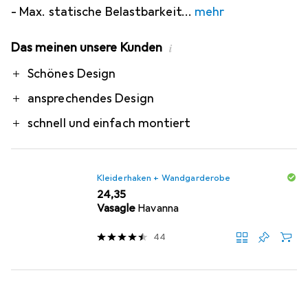
- Max. statische Belastbarkeit
mehr
Das meinen unsere Kunden
i
Pro
Schönes Design
ansprechendes Design
schnell und einfach montiert
Kleiderhaken + Wandgarderobe
EUR
24,35
Vasagle
Havanna
44