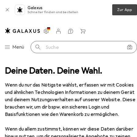
Galaxus
Zur App
Schneller finden und bestellen
Einstellungen
Kundenkonto
Vergleichslisten
Merklisten
Warenkorb
Navigation nach Kategorien
Menü
Suche
+ Leine
Deine Daten. Deine Wahl.
Beeztees BZ BALACRON LEINE AX BRN 100X2
Zubehör
EUR
18,22
Wenn du nur das Nötigste wählst, erfassen wir mit Cookies
Beeztees
BZ BALACRON LEINE AX
und ähnlichen Technologien Informationen zu deinem Gerät
BRN 100X2
und deinem Nutzungsverhalten auf unserer Website. Diese
Hund, Allgemein
brauchen wir, um dir bspw. ein sicheres Login und
Basisfunktionen wie den Warenkorb zu ermöglichen.
Zubehör für Beeztees BZ
Wenn du allem zustimmst, können wir diese Daten darüber
BALACRON LEINE AX BRN 100X2
hinaus nutzen, um dir personalisierte Angebote zu zeigen,