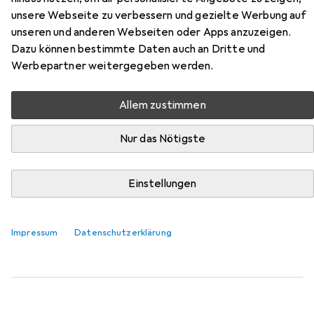
unsere Webseite zu verbessern und gezielte Werbung auf
Hier findest du passendes Zubehör zum Produkt
unseren und anderen Webseiten oder Apps anzuzeigen.
Beeztees BZ BALACRON LEINE AX BRN 100X2 aus der
Dazu können bestimmte Daten auch an Dritte und
Kategorie Halsband + Leine.
Werbepartner weitergegeben werden.
Relevanz
Allem zustimmen
Produktliste
Nur das Nötigste
Halsband + Leine
Einstellungen
EUR
16,94
Kentucky Dogwear
Kotbeutelspender Velvet Square
One Size, Hund, Spazieren
Impressum
Datenschutzerklärung