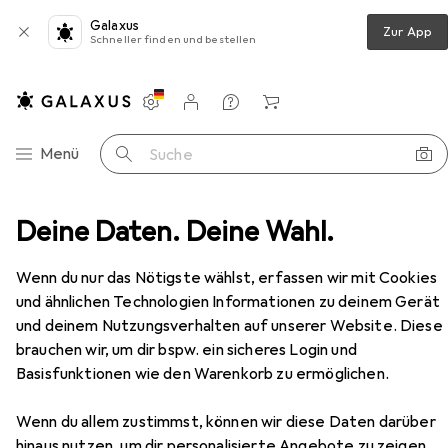
Galaxus
Zur App
Schneller finden und bestellen
Einstellungen
Kundenkonto
Vergleichslisten
Merklisten
Warenkorb
Navigation nach Kategorien
Menü
Suche
alsband + Leine
Deine Daten. Deine Wahl.
Designed by Lotte Hundeleine Velura
Zubehör
EUR
11,73
bei 2 Stück
Wenn du nur das Nötigste wählst, erfassen wir mit Cookies
Designed by Lotte
Hundeleine Velura
und ähnlichen Technologien Informationen zu deinem Gerät
Hund, Spazieren
und deinem Nutzungsverhalten auf unserer Website. Diese
brauchen wir, um dir bspw. ein sicheres Login und
Basisfunktionen wie den Warenkorb zu ermöglichen.
Zubehör für Designed by Lotte
Hundeleine Velura
Wenn du allem zustimmst, können wir diese Daten darüber
hinaus nutzen, um dir personalisierte Angebote zu zeigen,