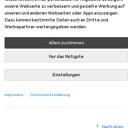
unsere Webseite zu verbessern und gezielte Werbung auf
Hier findest du passendes Zubehör zum Produkt
unseren und anderen Webseiten oder Apps anzuzeigen.
Designed by Lotte Hundeleine Velura aus der Kategorie
Dazu können bestimmte Daten auch an Dritte und
Halsband + Leine.
Werbepartner weitergegeben werden.
Relevanz
Produktliste
Allem zustimmen
Nur das Nötigste
Halsband + Leine
EUR
17,08
Einstellungen
Kentucky Dogwear
Kotbeutelspender Velvet Square
One Size, Hund, Spazieren
Impressum
Datenschutzerklärung
Nach oben