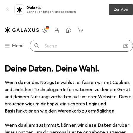
Galaxus
Zur App
Schneller finden und bestellen
Einstellungen
Kundenkonto
Vergleichslisten
Merklisten
Warenkorb
Navigation nach Kategorien
Menü
Suche
eash with LED flashlight, colored handle lighting and hyg
Deine Daten. Deine Wahl.
Zubehör
Wenn du nur das Nötigste wählst, erfassen wir mit Cookies
EUR
29,90
Doggy Village
Media-Tech LUMINOUS
und ähnlichen Technologien Informationen zu deinem Gerät
Leash - Robust 3 in 1 leash with LED
und deinem Nutzungsverhalten auf unserer Website. Diese
flashlight, colored handle lighting and
Hund, Allgemein
brauchen wir, um dir bspw. ein sicheres Login und
hyg
Basisfunktionen wie den Warenkorb zu ermöglichen.
Wenn du allem zustimmst, können wir diese Daten darüber
Zubehör für Doggy Village
hinaus nutzen, um dir personalisierte Angebote zu zeigen,