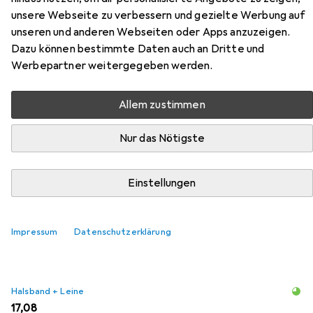
Media-Tech LUMINOUS Leash -
unsere Webseite zu verbessern und gezielte Werbung auf
unseren und anderen Webseiten oder Apps anzuzeigen.
Robust 3 in 1 leash with LED
Dazu können bestimmte Daten auch an Dritte und
flashlight, colored handle
Werbepartner weitergegeben werden.
lighting and hyg
Allem zustimmen
Hier findest du passendes Zubehör zum Produkt Doggy
Nur das Nötigste
Village Media-Tech LUMINOUS Leash - Robust 3 in 1 leash
with LED flashlight, colored handle lighting and hyg aus der
Kategorie Halsband + Leine.
Einstellungen
Relevanz
Produktliste
Impressum
Datenschutzerklärung
Halsband + Leine
EUR
17,08