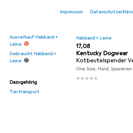
Vogel
Impressum
Datenschutzerklär
Angebote
Ausverkauf Halsband +
Halsband + Leine
Leine
EUR
17,08
Kentucky Dogwear
Gebraucht Halsband +
Kotbeutelspender Ve
Leine
One Size, Hund, Spazieren
Dazugehörig
Tiertransport