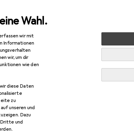
eine Wahl.
erfassen wir mit
rbedarf
Halsband + Leine
Martin Sellier Runde Hundelein
en Informationen
ungsverhalten
R
,62
en wir, um dir
tin Sellier
Runde Hundeleine Classic Nylon
funktionen wie den
d, Allgemein, Spazieren
wir diese Daten
Martin Sellier Runde Hundele
onalisierte
eite zu
 auf unseren und
Zubehör zum Produkt Martin Sellier Runde Hundeleine Classic N
zuzeigen. Dazu
Dritte und
rden.