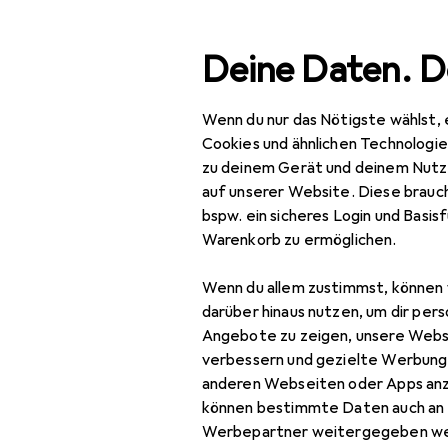
Suche
Deine Daten. D
Wenn du nur das Nötigste wählst, 
Navigation nach Kategorien
Gesamtsortiment
Tie
Gesamtsortiment
Cookies und ähnlichen Technologi
zu deinem Gerät und deinem Nutz
EU
38
Tierbedarf
auf unserer Website. Diese brauch
Mar
bspw. ein sicheres Login und Basis
Fisch
Hun
Warenkorb zu ermöglichen.
Hund
Wenn du allem zustimmst, können 
Katze
Zubehör für 
darüber hinaus nutzen, um dir pers
Angebote zu zeigen, unsere Webs
Nager
verbessern und gezielte Werbung
Hier findest du passendes 
anderen Webseiten oder Apps an
Pferd
können bestimmte Daten auch an 
Sortieren nach
:
Relevanz
Reptil
Werbepartner weitergegeben we
Produktliste