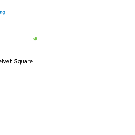
ung
lvet Square