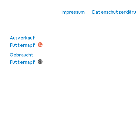
Sortieren nach
:
Relevanz
Vogel
Impressum
Datenschutzerklär
Produktliste
Angebote
Ausverkauf
Futternapf
Gebraucht
Futternapf