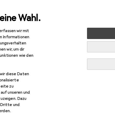
eine Wahl.
erfassen wir mit
rbedarf
Futternapf
Martin Sellier Trio
Zubehör
en Informationen
ungsverhalten
en wir, um dir
funktionen wie den
tin Sellier
Trio
wir diese Daten
onalisierte
eite zu
 auf unseren und
Martin Sellier Trio
zuzeigen. Dazu
Dritte und
Zubehör zum Produkt Martin Sellier Trio.
rden.