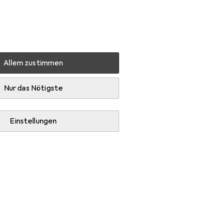
Einstellungen
Kundenkonto
Vergleichslisten
Merklisten
Warenkorb
Anmelden
Allem zustimmen
Nur das Nötigste
Einstellungen