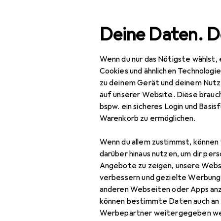
Suche
Deine Daten. D
Wenn du nur das Nötigste wählst, 
Navigation nach Kategorien
Gesamtsortiment
Tie
Gesamtsortiment
Cookies und ähnlichen Technologi
zu deinem Gerät und deinem Nutz
Tierbedarf
auf unserer Website. Diese brauch
bspw. ein sicheres Login und Basis
Fisch
Mar
Warenkorb zu ermöglichen.
Hund
Wenn du allem zustimmst, können 
Katze
darüber hinaus nutzen, um dir pers
Angebote zu zeigen, unsere Webs
Nager
verbessern und gezielte Werbung
Zubehör für 
anderen Webseiten oder Apps an
Pferd
können bestimmte Daten auch an 
Reptil
Hier findest du passendes 
Werbepartner weitergegeben we