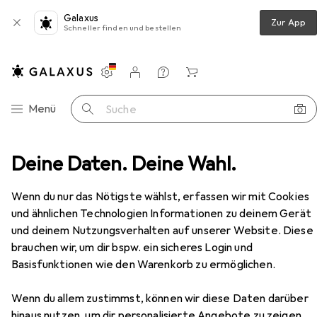
Galaxus
Zur App
Schneller finden und bestellen
Einstellungen
Kundenkonto
Vergleichslisten
Merklisten
Warenkorb
Navigation nach Kategorien
Menü
Suche
bedarf
Deine Daten. Deine Wahl.
Halsband + Leine
Nobby Leine Mesh Preno
Zubehör
Wenn du nur das Nötigste wählst, erfassen wir mit Cookies
EUR
12,77
bei 2 Stück
Nobby
Leine Mesh Preno
und ähnlichen Technologien Informationen zu deinem Gerät
L, XL, Hund, Allgemein
und deinem Nutzungsverhalten auf unserer Website. Diese
brauchen wir, um dir bspw. ein sicheres Login und
Basisfunktionen wie den Warenkorb zu ermöglichen.
Zubehör für Nobby Leine Mesh
Wenn du allem zustimmst, können wir diese Daten darüber
hinaus nutzen, um dir personalisierte Angebote zu zeigen,