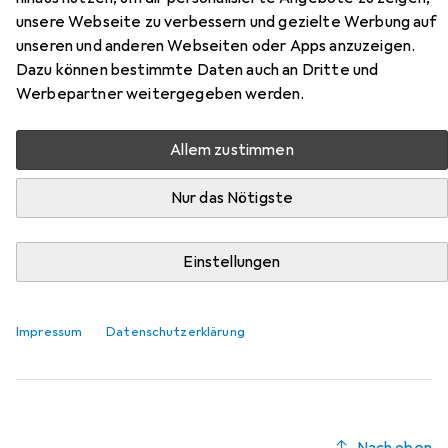
Preno
unsere Webseite zu verbessern und gezielte Werbung auf
unseren und anderen Webseiten oder Apps anzuzeigen.
Hier findest du passendes Zubehör zum Produkt Nobby
Dazu können bestimmte Daten auch an Dritte und
Leine Mesh Preno aus der Kategorie Halsband + Leine.
Werbepartner weitergegeben werden.
Relevanz
Produktliste
Allem zustimmen
Nur das Nötigste
Halsband + Leine
Einstellungen
EUR
16,94
Kentucky Dogwear
Kotbeutelspender Velvet Square
One Size, Hund, Spazieren
Impressum
Datenschutzerklärung