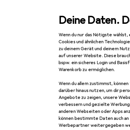
Suche
Deine Daten. D
Wenn du nur das Nötigste wählst, 
Navigation nach Kategorien
Gesamtsortiment
Tie
Gesamtsortiment
Cookies und ähnlichen Technologi
zu deinem Gerät und deinem Nutz
EU
44
Tierbedarf
auf unserer Website. Diese brauch
No
bspw. ein sicheres Login und Basis
Fisch
92 c
Warenkorb zu ermöglichen.
Hund
Wenn du allem zustimmst, können 
Katze
Zubehör für
darüber hinaus nutzen, um dir pers
Angebote zu zeigen, unsere Webs
Nager
verbessern und gezielte Werbung
Hier findest du passendes
anderen Webseiten oder Apps an
Pferd
können bestimmte Daten auch an 
Sortieren nach
:
Relevanz
Reptil
Werbepartner weitergegeben we
Produktliste