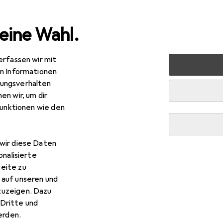
eine Wahl.
erfassen wir mit
rbedarf
Futternapf
Nobby Magnetic - Set L
Zubehö
en Informationen
ungsverhalten
EUR
R
,99
statt
49,07
en wir, um dir
bby
Magnetic - Set L
funktionen wie den
l
wir diese Daten
 Nobby Magnetic - Set L
onalisierte
eite zu
 auf unseren und
 Zubehör zum Produkt Nobby Magnetic - Set L aus der Kategor
zuzeigen. Dazu
Dritte und
rden.