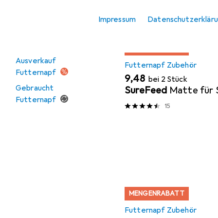
Vogel
Impressum
Datenschutzerklär
Angebote
MENGENRABATT
Ausverkauf
Futternapf Zubehör
Futternapf
EUR
9,48
bei 2 Stück
Gebraucht
SureFeed
Matte für 
Futternapf
15
MENGENRABATT
Futternapf Zubehör