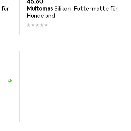
EUR
45,60
 für
Muitomas
Silikon-Futtermatte für
Hunde und