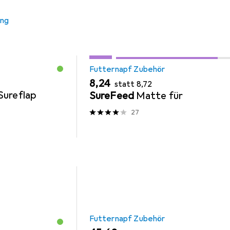
ung
3
3
noch 3
/ 4
von 4 Stück
von 4 Stück
−6%
Futternapf Zubehör
EUR
EUR
8,24
statt
8,72
Sureflap
SureFeed
Matte für
27
Futternapf Zubehör