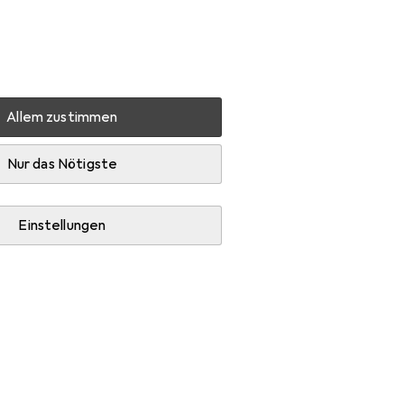
Einstellungen
Kundenkonto
Vergleichslisten
Merklisten
Warenkorb
Anmelden
Allem zustimmen
r
Nur das Nötigste
Einstellungen
ie Futternapf Zubehör.