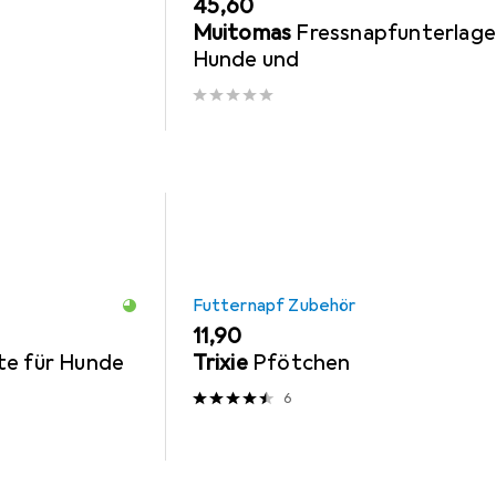
EUR
45,60
Muitomas
Fressnapfunterlage
Hunde und
Futternapf Zubehör
EUR
11,90
te für Hunde
Trixie
Pfötchen
6