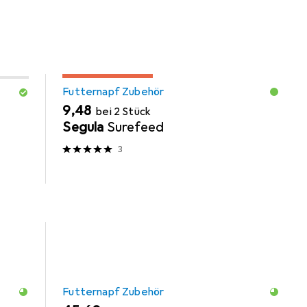
MENGENRABATT
Futternapf Zubehör
EUR
9,48
bei 2 Stück
Segula
Surefeed
3
Futternapf Zubehör