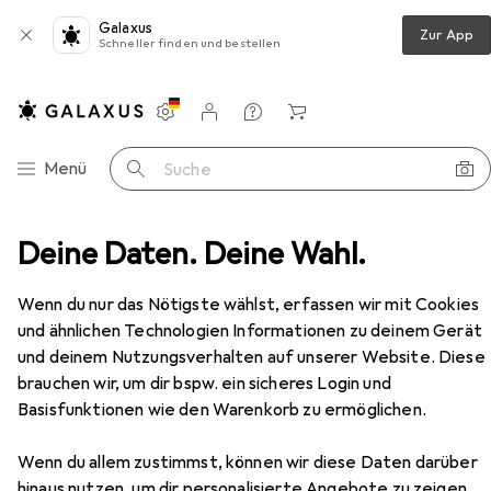
Galaxus
Zur App
Schneller finden und bestellen
Einstellungen
Kundenkonto
Vergleichslisten
Merklisten
Warenkorb
Navigation nach Kategorien
Menü
Suche
erbedarf
Deine Daten. Deine Wahl.
Futternapf
Savic Kunststoffnapf Picnic
Zubehör
EUR
7,84
bei 2 Stück
Wenn du nur das Nötigste wählst, erfassen wir mit Cookies
Savic
Kunststoffnapf Picnic
und ähnlichen Technologien Informationen zu deinem Gerät
30 cl
und deinem Nutzungsverhalten auf unserer Website. Diese
brauchen wir, um dir bspw. ein sicheres Login und
Basisfunktionen wie den Warenkorb zu ermöglichen.
Zubehör für Savic
Wenn du allem zustimmst, können wir diese Daten darüber
Kunststoffnapf Picnic
hinaus nutzen, um dir personalisierte Angebote zu zeigen,