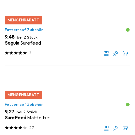
MENGENRABATT
Futternapf Zubehör
EUR
9,48
bei 2 Stück
Segula
Surefeed
3
MENGENRABATT
Futternapf Zubehör
EUR
9,27
bei 2 Stück
SureFeed
Matte für
27