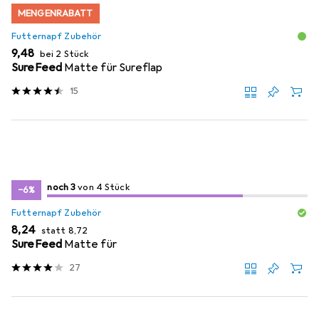
MENGENRABATT
Futternapf Zubehör
EUR
9,48
bei 2 Stück
SureFeed
Matte für Sureflap
15
3
3
noch 3
/ 4
von 4 Stück
von 4 Stück
−6%
Futternapf Zubehör
EUR
EUR
8,24
statt
8,72
SureFeed
Matte für
27