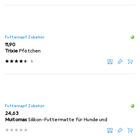
Futternapf Zubehör
EUR
11,90
Trixie
Pfötchen
6
Futternapf Zubehör
EUR
24,63
Muitomas
Silikon-Futtermatte für Hunde und