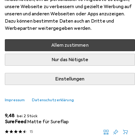
unsere Webseite zu verbessern und gezielte Werbung auf
Zubehör für Zolux Set of 2 bowls
unseren und anderen Webseiten oder Apps anzuzeigen.
21 cm 1.5 l + adjustable stand
Dazu können bestimmte Daten auch an Dritte und
Werbepartner weitergegeben werden.
Hier findest du passendes Zubehör zum Produkt Zolux
Set of 2 bowls 21 cm 1.5 l + adjustable stand aus der
Allem zustimmen
Kategorie Futternapf Zubehör.
Nur das Nötigste
Relevanz
Produktliste
Einstellungen
MENGENRABATT
Impressum
Datenschutzerklärung
Futternapf Zubehör
EUR
9,48
bei 2 Stück
SureFeed
Matte für Sureflap
15