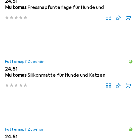
EUR
24,51
Muitomas
Fressnapfunterlage für Hunde und
Futternapf Zubehör
EUR
24,51
Muitomas
Silikonmatte für Hunde und Katzen
Futternapf Zubehör
EUR
24,51