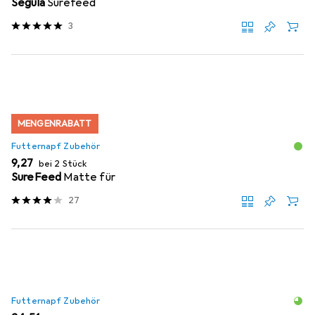
Segula
Surefeed
3
MENGENRABATT
Futternapf Zubehör
EUR
9,27
bei 2 Stück
SureFeed
Matte für
27
Futternapf Zubehör