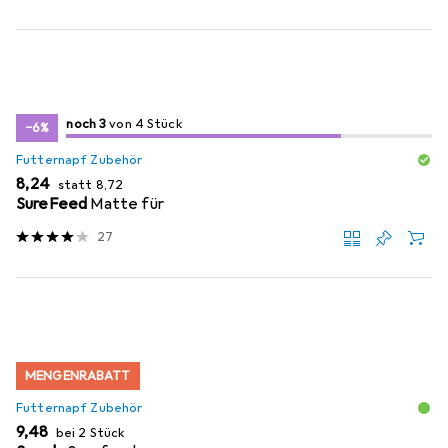
3
3
noch 3
/ 4
von 4 Stück
von 4 Stück
−6%
Futternapf Zubehör
EUR
EUR
8,24
statt
8,72
SureFeed
Matte für
27
MENGENRABATT
Futternapf Zubehör
EUR
9,48
bei 2 Stück