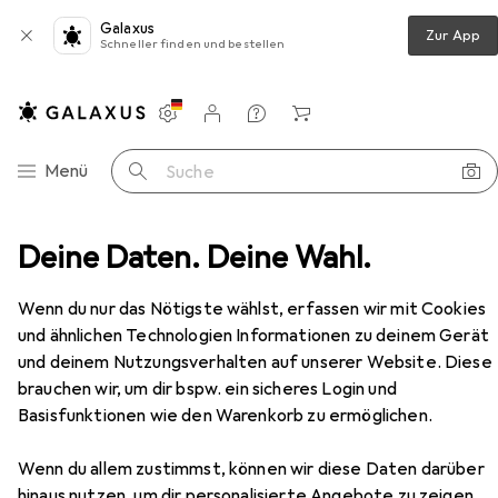
Galaxus
Zur App
Schneller finden und bestellen
Einstellungen
Kundenkonto
Vergleichslisten
Merklisten
Warenkorb
Navigation nach Kategorien
Menü
Suche
apf
Deine Daten. Deine Wahl.
Zolux Set of 2 bowls 21 cm 1.5 l + adjustable stand
Zubehör
Wenn du nur das Nötigste wählst, erfassen wir mit Cookies
und ähnlichen Technologien Informationen zu deinem Gerät
EUR
35,14
Zolux
Set of 2 bowls 21 cm 1.5 l +
und deinem Nutzungsverhalten auf unserer Website. Diese
adjustable stand
brauchen wir, um dir bspw. ein sicheres Login und
150 cl
Basisfunktionen wie den Warenkorb zu ermöglichen.
Wenn du allem zustimmst, können wir diese Daten darüber
hinaus nutzen, um dir personalisierte Angebote zu zeigen,