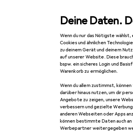
Suche
Deine Daten. D
Wenn du nur das Nötigste wählst, 
Navigation nach Kategorien
Gesamtsortiment
Tie
Gesamtsortiment
Cookies und ähnlichen Technologi
zu deinem Gerät und deinem Nutz
Tierbedarf
auf unserer Website. Diese brauch
bspw. ein sicheres Login und Basis
Fisch
Warenkorb zu ermöglichen.
Aquarium
Wenn du allem zustimmst, können 
Aquarium
darüber hinaus nutzen, um dir pers
Dekoration
Angebote zu zeigen, unsere Webs
verbessern und gezielte Werbung
Aquarium Filter
anderen Webseiten oder Apps an
können bestimmte Daten auch an 
Aquarium Pflege
Werbepartner weitergegeben we