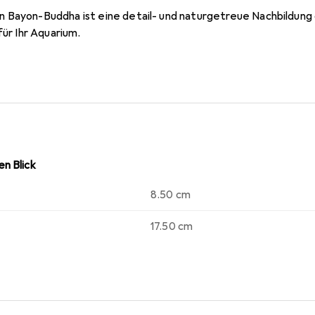
n Bayon-Buddha ist eine detail- und naturgetreue Nachbildun
für Ihr Aquarium.
n Blick
8.50 cm
17.50 cm