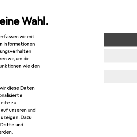
eine Wahl.
erfassen wir mit
rbedarf
Fisch
Aquarium Dekoration
Europet Aquariu
en Informationen
ungsverhalten
en wir, um dir
funktionen wie den
wir diese Daten
onalisierte
eite zu
 auf unseren und
zuzeigen. Dazu
Dritte und
rden.