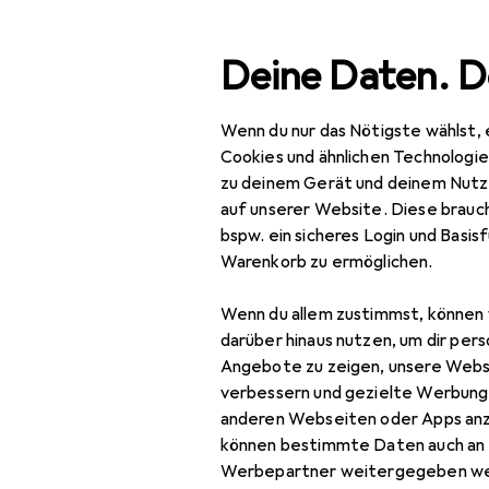
Suche
Deine Daten. D
Wenn du nur das Nötigste wählst, 
Navigation nach Kategorien
Gesamtsortiment
Tie
Gesamtsortiment
Cookies und ähnlichen Technologi
zu deinem Gerät und deinem Nutz
Tierbedarf
auf unserer Website. Diese brauch
bspw. ein sicheres Login und Basis
Vogel
Warenkorb zu ermöglichen.
Einstreu
Wenn du allem zustimmst, können 
Futternapf
darüber hinaus nutzen, um dir pers
Angebote zu zeigen, unsere Webs
Futternapf Zubehör
verbessern und gezielte Werbung
anderen Webseiten oder Apps an
Tierpflege
können bestimmte Daten auch an 
Tiertransport
Werbepartner weitergegeben we