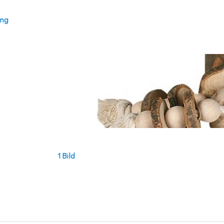
ung
1 Bild