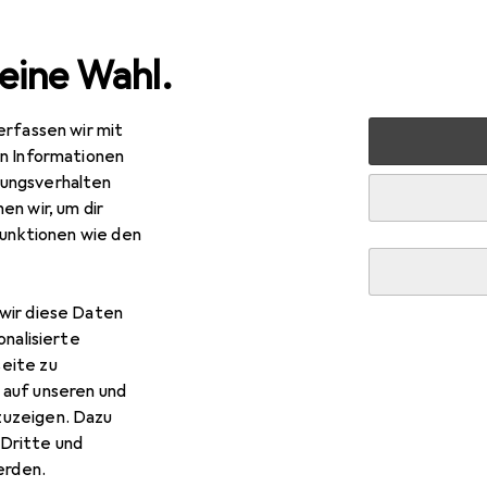
eine Wahl.
erfassen wir mit
rbedarf
Vogel
Vogelheimeinrichtung
Karlie Käfighän
en Informationen
ungsverhalten
en wir, um dir
funktionen wie den
wir diese Daten
onalisierte
eite zu
 auf unseren und
zuzeigen. Dazu
Dritte und
rden.