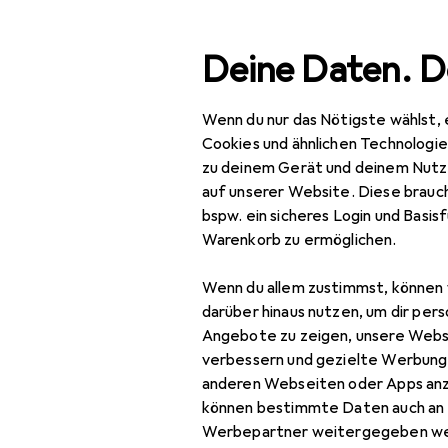
Suche
Deine Daten. D
Wenn du nur das Nötigste wählst, 
Navigation nach Kategorien
Gesamtsortiment
Tie
Gesamtsortiment
Cookies und ähnlichen Technologi
zu deinem Gerät und deinem Nutz
Tierbedarf
auf unserer Website. Diese brauch
bspw. ein sicheres Login und Basis
Hund
Warenkorb zu ermöglichen.
Hundespielzeug +
Wenn du allem zustimmst, können 
Training
darüber hinaus nutzen, um dir pers
Agility
Angebote zu zeigen, unsere Webs
verbessern und gezielte Werbung
Hundespielzeug
anderen Webseiten oder Apps an
können bestimmte Daten auch an 
Werbepartner weitergegeben we