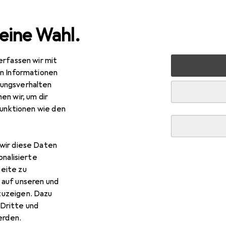
eine Wahl.
erfassen wir mit
rbedarf
Hund
Hundespielzeug + Training
Hundespiel
en Informationen
ungsverhalten
en wir, um dir
funktionen wie den
wir diese Daten
onalisierte
eite zu
 auf unseren und
zuzeigen. Dazu
Dritte und
rden.