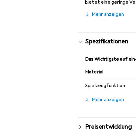
bietet eine geringe Ver
fürs ausgelassene Spie
Mehr anzeigen
fördert Ausdauer, Reakt
Teller, ihr lieber Hund
Der Trixie Dog Disc eig
die Farben sind assortie
Spezifikationen
Das Wichtigste auf eine
Material
Spielzeugfunktion
Mehr anzeigen
Preisentwicklung