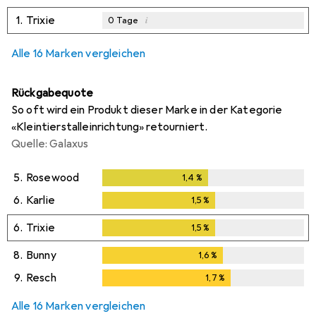
1.
Trixie
i
0
Tage
Alle 16 Marken vergleichen
Rückgabequote
So oft wird ein Produkt dieser Marke in der Kategorie
«Kleintierstalleinrichtung» retourniert.
Quelle: Galaxus
5.
Rosewood
1,4
%
1,4
%
6.
Karlie
1,5
%
1,5
%
6.
Trixie
1,5
%
1,5
%
8.
Bunny
1,6
%
1,6
%
9.
Resch
1,7
%
1,7
%
Alle 16 Marken vergleichen