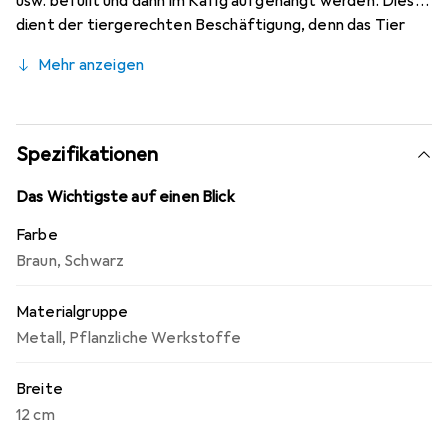
usw. befüllt und dann im Käfig aufgehängt werden. Dies
dient der tiergerechten Beschäftigung, denn das Tier
muss sich das Futter selbst erarbeiten. Gleichzeitig wird
Mehr anzeigen
das Futter auch vor Kot und Urin geschützt. Eine
Schutzklappe verhindert das Hineinklettern des Tieres.
Spezifikationen
Das Wichtigste auf einen Blick
Farbe
Braun
,
Schwarz
Materialgruppe
Metall
,
Pflanzliche Werkstoffe
Breite
12 cm