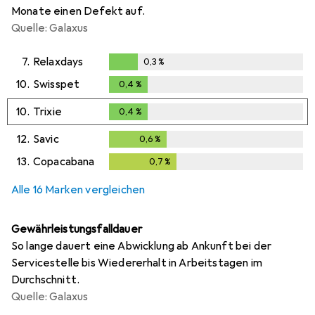
Monate einen Defekt auf.
Quelle: Galaxus
7.
Relaxdays
0,3
%
0,3
%
10.
Swisspet
0,4
%
0,4
%
10.
Trixie
0,4
%
0,4
%
12.
Savic
0,6
%
0,6
%
13.
Copacabana
0,7
%
0,7
%
Alle 16 Marken vergleichen
Gewährleistungsfalldauer
So lange dauert eine Abwicklung ab Ankunft bei der
Servicestelle bis Wiedererhalt in Arbeitstagen im
Durchschnitt.
Quelle: Galaxus