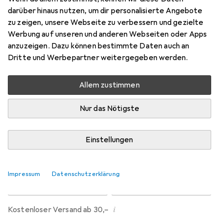
Preis in EUR inkl. MwSt.
darüber hinaus nutzen, um dir personalisierte Angebote
zu zeigen, unsere Webseite zu verbessern und gezielte
Bewertungen
Werbung auf unseren und anderen Webseiten oder Apps
11
anzuzeigen. Dazu können bestimmte Daten auch an
Dritte und Werbepartner weitergegeben werden.
Zwischen Sa, 15.8. und Mi, 19.8. geliefert
Allem zustimmen
10 Stück an Lager beim Lieferanten
Benachrichtigen, wenn schneller verfügbar
Nur das Nötigste
Lieferort angeben für genaue Lieferzeit
Einstellungen
3 Stück in den Warenkorb
Impressum
Datenschutzerklärung
Vergleichen
Merken
i
Kostenloser Versand ab 30,–