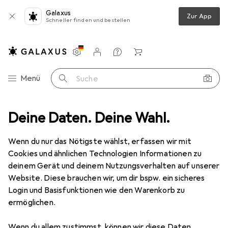
Galaxus
Zur App
Schneller finden und bestellen
Einstellungen
Kundenkonto
Vergleichslisten
Merklisten
Warenkorb
Navigation nach Kategorien
Menü
Suche
arf
Deine Daten. Deine Wahl.
Nager
Kleintierstalleinrichtung
Trixie Food-Ball D=12m
Wenn du nur das Nötigste wählst, erfassen wir mit
Cookies und ähnlichen Technologien Informationen zu
4 Bilder
deinem Gerät und deinem Nutzungsverhalten auf unserer
Website. Diese brauchen wir, um dir bspw. ein sicheres
EUR
6,64
Login und Basisfunktionen wie den Warenkorb zu
Trixie
Food-Ball D=12m
ermöglichen.
Mindestmenge
3
Wenn du allem zustimmst, können wir diese Daten