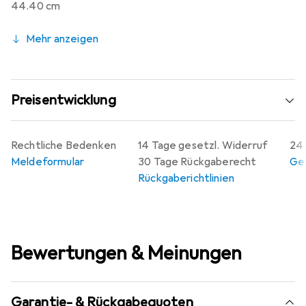
44.40 cm
Mehr anzeigen
Preisentwicklung
Rechtliche Bedenken
14 Tage gesetzl. Widerruf
24 
Meldeformular
30 Tage Rückgaberecht
Gew
Rückgaberichtlinien
Bewertungen & Meinungen
Garantie- & Rückgabequoten