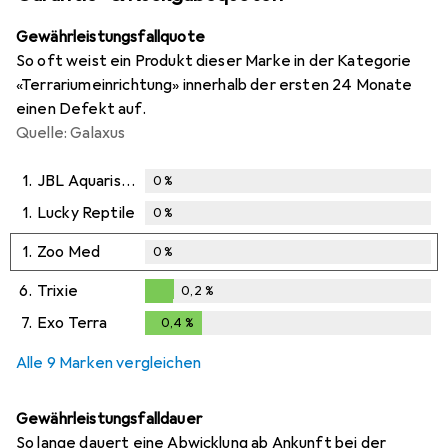
Gewährleistungsfallquote
So oft weist ein Produkt dieser Marke in der Kategorie
«Terrariumeinrichtung» innerhalb der ersten 24 Monate
einen Defekt auf.
Quelle: Galaxus
1.
JBL Aquaristik und Terraristik
0
%
1.
Lucky Reptile
0
%
1.
Zoo Med
0
%
6.
Trixie
0,2
%
0,2
%
7.
Exo Terra
0,4
%
0,4
%
Alle 9 Marken vergleichen
Gewährleistungsfalldauer
So lange dauert eine Abwicklung ab Ankunft bei der