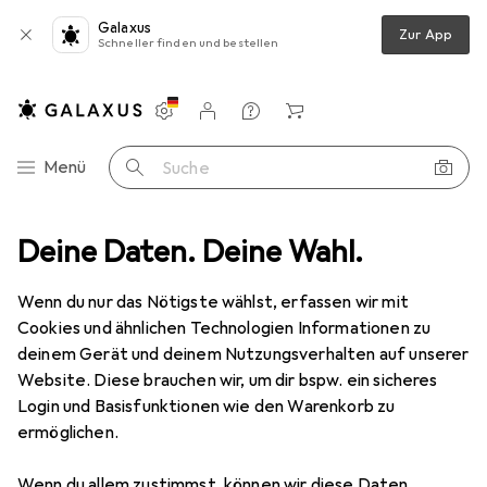
Galaxus
Zur App
Schneller finden und bestellen
Einstellungen
Kundenkonto
Vergleichslisten
Merklisten
Warenkorb
Navigation nach Kategorien
Menü
Suche
Tierbedarf
Deine Daten. Deine Wahl.
Reptil
Terrariumeinrichtung
Zoo Med Eco Earth
Wenn du nur das Nötigste wählst, erfassen wir mit
Cookies und ähnlichen Technologien Informationen zu
2 Bilder
deinem Gerät und deinem Nutzungsverhalten auf unserer
Website. Diese brauchen wir, um dir bspw. ein sicheres
EUR
15,90
Login und Basisfunktionen wie den Warenkorb zu
Zoo Med
Eco Earth
ermöglichen.
Preis in EUR inkl. MwSt.
Wenn du allem zustimmst, können wir diese Daten