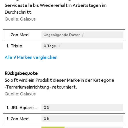
Servicestelle bis Wiedererhalt in Arbeitstagen im
Durchschnitt.
Quelle: Galaxus
i
Zoo Med
Ungenügende Daten
1.
Trixie
i
0
Tage
i
i
i
Ungenügende Daten
Ungenügende Daten
Ungenügende Daten
Alle 9 Marken vergleichen
Rückgabequote
So oft wird ein Produkt dieser Marke in der Kategorie
«Terrariumeinrichtung» retourniert.
Quelle: Galaxus
1.
JBL Aquaristik und Terraristik
0
%
1.
Zoo Med
0
%