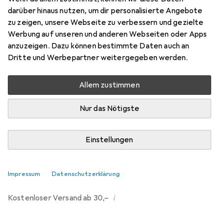
darüber hinaus nutzen, um dir personalisierte Angebote
Marke
Bewertungen
zu zeigen, unsere Webseite zu verbessern und gezielte
Mehr von Zoo Med
6
Werbung auf unseren und anderen Webseiten oder Apps
anzuzeigen. Dazu können bestimmte Daten auch an
Dritte und Werbepartner weitergegeben werden.
Zwischen Mi, 26.8. und Mi, 2.9. geliefert
Mehr als 10 Stück an Lager beim Lieferanten
Allem zustimmen
Benachrichtigen, wenn schneller verfügbar
Nur das Nötigste
Lieferort angeben für genaue Lieferzeit
Einstellungen
In den Warenkorb
Vergleichen
Merken
Impressum
Datenschutzerklärung
i
Kostenloser Versand ab 30,–