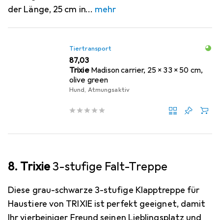
der Länge, 25 cm in
mehr
Tiertransport
EUR
87,03
Trixie
Madison carrier, 25 × 33 × 50 cm,
olive green
Hund, Atmungsaktiv
8. Trixie
3-stufige Falt-Treppe
Diese grau-schwarze 3-stufige Klapptreppe für
Haustiere von TRIXIE ist perfekt geeignet, damit
Ihr vierbeiniger Freund seinen Lieblingsplatz und