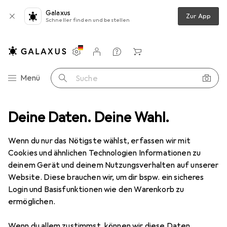
Galaxus
Zur App
Schneller finden und bestellen
Einstellungen
Kundenkonto
Vergleichslisten
Merklisten
Warenkorb
Navigation nach Kategorien
Menü
Suche
Bestseller Tiertransporte von
Deine Daten. Deine Wahl.
Trixie
Wenn du nur das Nötigste wählst, erfassen wir mit
Cookies und ähnlichen Technologien Informationen zu
Diese Seite bleibt immer aktuell und wird automatisch
deinem Gerät und deinem Nutzungsverhalten auf unserer
i
aktualisiert.
Website. Diese brauchen wir, um dir bspw. ein sicheres
Login und Basisfunktionen wie den Warenkorb zu
ermöglichen.
1. Trixie
Universal
Wenn du allem zustimmst, können wir diese Daten