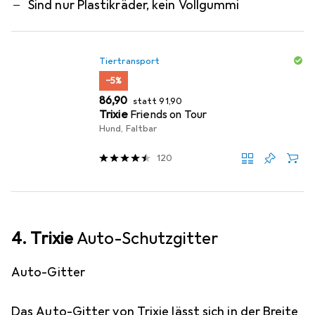
Sind nur Plastikräder, kein Vollgummi
Tiertransport
−5%
EUR
EUR
86,90
statt
91,90
Trixie
Friends on Tour
Hund, Faltbar
120
4. Trixie
Auto-Schutzgitter
Auto-Gitter
Das Auto-Gitter von Trixie lässt sich in der Breite