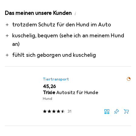
Das meinen unsere Kunden
i
Pro
trotzdem Schutz für den Hund im Auto
kuschelig, bequem (sehe ich an meinem Hund
an)
fühlt sich geborgen und kuschelig
Tiertransport
EUR
45,26
Trixie
Autositz für Hunde
Hund
31