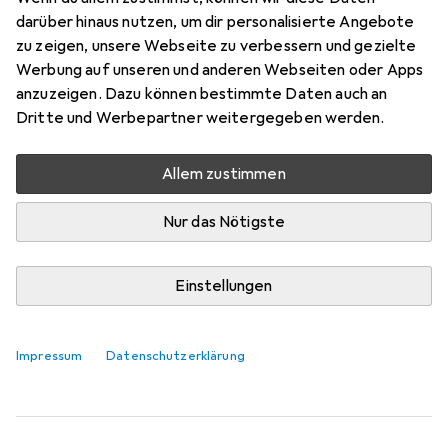
Dieses Universal-Autogitter von TRIXIE wurde
darüber hinaus nutzen, um dir personalisierte Angebote
entwickelt, um Ihren Hund sicher zu halten. Es ist
zu zeigen, unsere Webseite zu verbessern und gezielte
Werbung auf unseren und anderen Webseiten oder Apps
einstellbar und daher für fast alle Fahrzeugtypen
anzuzeigen. Dazu können bestimmte Daten auch an
geeignet. Das Gitter
mehr
Dritte und Werbepartner weitergegeben werden.
Das meinen unsere Kunden
i
Allem zustimmen
Pro
Contra
Grössentechnisch gut für mein Auto
Nur das Nötigste
gut verarbeitet
Leicht zu montieren
Einstellungen
Verschluss klemmt etwas
Der Boden könnte etwas grösser sein
Impressum
Datenschutzerklärung
Nicht ausbruchssicher