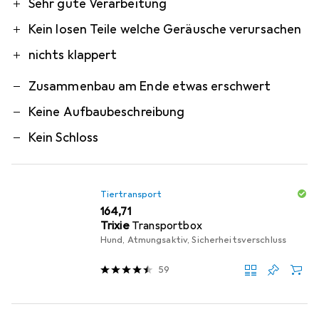
Pro
Contra
Sehr gute Verarbeitung
Kein losen Teile welche Geräusche verursachen
nichts klappert
Zusammenbau am Ende etwas erschwert
Keine Aufbaubeschreibung
Kein Schloss
Tiertransport
EUR
164,71
Trixie
Transportbox
Hund, Atmungsaktiv, Sicherheitsverschluss
59