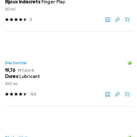
Bijoux Indiscrets
Finger Play
30 ml
5
Gleitmittel
EUR
EUR
19,76
197,60
/
1l
Durex
Lubricant
100 ml
126