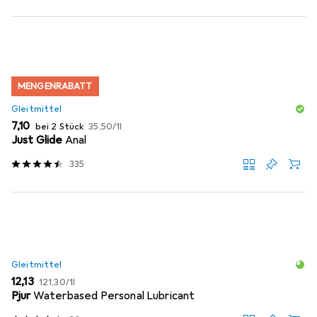
MENGENRABATT
Gleitmittel
EUR
EUR
7,10
bei 2 Stück
35,50
/
1l
Just Glide
Anal
335
Gleitmittel
EUR
EUR
12,13
121,30
/
1l
Pjur
Waterbased Personal Lubricant