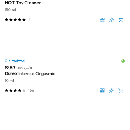
HOT
Toy Cleaner
150 ml
4
Gleitmittel
EUR
EUR
19,57
1957,–
/
1l
Durex
Intense Orgasmic
10 ml
166