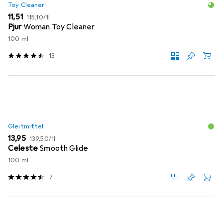
Toy Cleaner
EUR
EUR
11,51
115,10
/
1l
Pjur
Woman Toy Cleaner
100 ml
13
Gleitmittel
EUR
EUR
13,95
139,50
/
1l
Celeste
Smooth Glide
100 ml
7