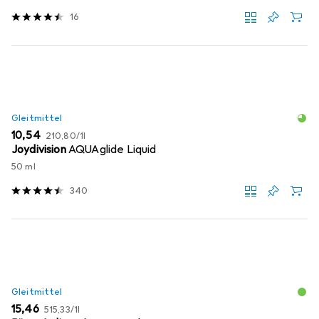
16
Gleitmittel
EUR
EUR
10,54
210,80
/
1l
Joydivision
AQUAglide Liquid
50 ml
340
Gleitmittel
EUR
EUR
15,46
515,33
/
1l