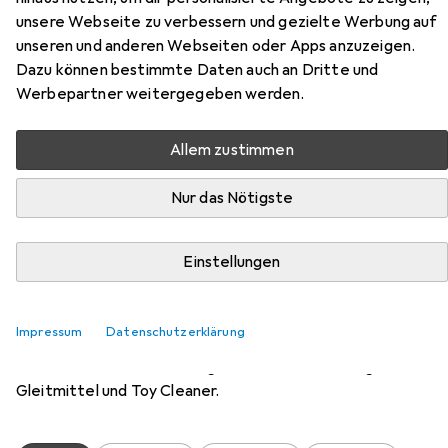
CalExotics
Silicone Rotating Rabbit
unsere Webseite zu verbessern und gezielte Werbung auf
unseren und anderen Webseiten oder Apps anzuzeigen.
Dazu können bestimmte Daten auch an Dritte und
Werbepartner weitergegeben werden.
Allem zustimmen
Nur das Nötigste
Zubehör für CalExotics Silicone
Einstellungen
Rotating Rabbit
Impressum
Datenschutzerklärung
Hier findest du passendes Zubehör zum Produkt
CalExotics Silicone Rotating Rabbit aus den Kategorien
Gleitmittel und Toy Cleaner.