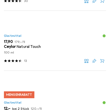
30
Gleitmittel
EUR
EUR
17,90
179,–
/
1l
Ceylor
Natural Touch
100 ml
13
MENGENRABATT
Gleitmittel
EUR
EUR
12,–
bei 2 Stück
120,–
/
1l