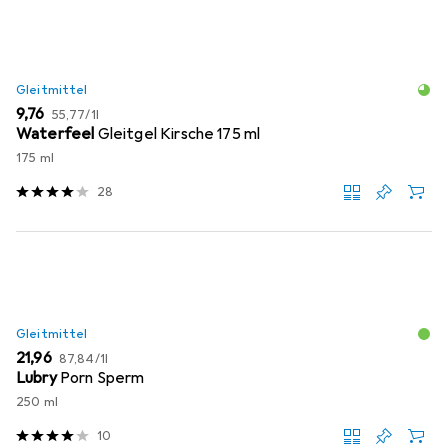
Gleitmittel
EUR
EUR
9,76
55,77
/
1l
Waterfeel
Gleitgel Kirsche 175 ml
175 ml
28
Gleitmittel
EUR
EUR
21,96
87,84
/
1l
Lubry
Porn Sperm
250 ml
10