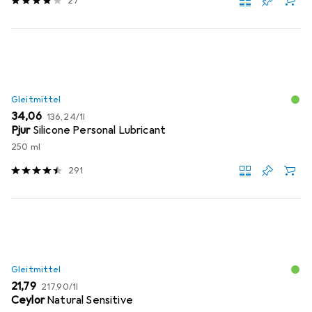
27
Gleitmittel
EUR
EUR
34,06
136,24
/
1l
Pjur
Silicone Personal Lubricant
250 ml
291
Gleitmittel
EUR
EUR
21,79
217,90
/
1l
Ceylor
Natural Sensitive