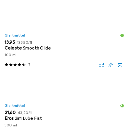
Gleitmittel
EUR
EUR
13,95
139,50
/
1l
Celeste
Smooth Glide
100 ml
7
Gleitmittel
EUR
EUR
21,60
43,20
/
1l
Eros
2in1 Lube Fist
500 ml