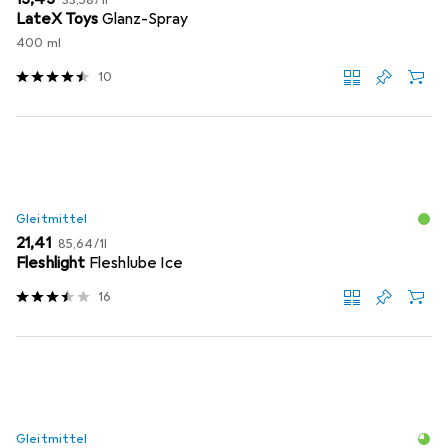
33,58
/
1l
LateX Toys
Glanz-Spray
400 ml
10
Gleitmittel
EUR
EUR
21,41
85,64
/
1l
Fleshlight
Fleshlube Ice
16
Gleitmittel