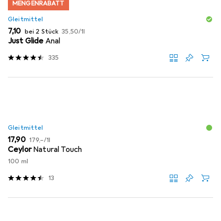
MENGENRABATT
Gleitmittel
EUR
EUR
7,10
bei 2 Stück
35,50
/
1l
Just Glide
Anal
335
Gleitmittel
EUR
EUR
17,90
179,–
/
1l
Ceylor
Natural Touch
100 ml
13