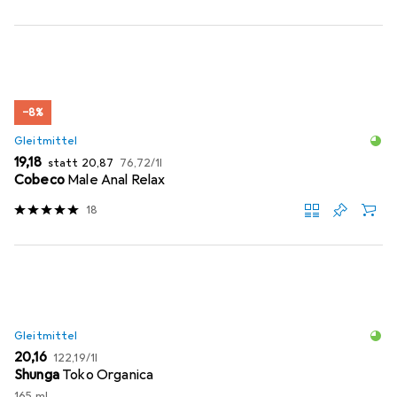
−8%
Gleitmittel
EUR
EUR
EUR
19,18
statt
20,87
76,72
/
1l
Cobeco
Male Anal Relax
18
Gleitmittel
EUR
EUR
20,16
122,19
/
1l
Shunga
Toko Organica
165 ml