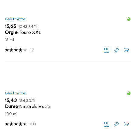
Gleitmittel
EUR
EUR
15,65
1043,34
/
1l
Orgie
Touro XXL
15 ml
37
Gleitmittel
EUR
EUR
15,43
154,30
/
1l
Durex
Naturals Extra
100 ml
107