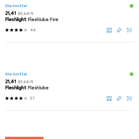
Gleitmittel
EUR
EUR
21,41
85,64
/
1l
Fleshlight
Fleshlube Fire
44
Gleitmittel
EUR
EUR
21,41
85,64
/
1l
Fleshlight
Fleshlube
57