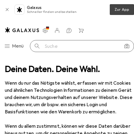
Galaxus
Zur App
Schneller finden und bestellen
Einstellungen
Kundenkonto
Vergleichslisten
Merklisten
Warenkorb
Navigation nach Kategorien
Menü
Suche
brator
Deine Daten. Deine Wahl.
Curve Toys Courage Heating G-Spot Massager
Zubehör
Wenn du nur das Nötigste wählst, erfassen wir mit Cookies
und ähnlichen Technologien Informationen zu deinem Gerät
und deinem Nutzungsverhalten auf unserer Website. Diese
brauchen wir, um dir bspw. ein sicheres Login und
Basisfunktionen wie den Warenkorb zu ermöglichen.
Wenn du allem zustimmst, können wir diese Daten darüber
hinaus nutzen, um dir personalisierte Angebote zu zeigen,