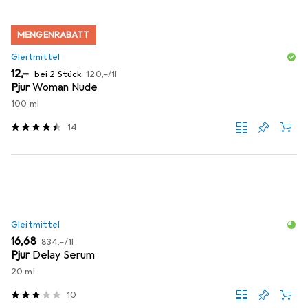
MENGENRABATT
Gleitmittel
EUR
EUR
12,–
bei 2 Stück
120,–
/
1l
Pjur
Woman Nude
100 ml
14
Gleitmittel
EUR
EUR
16,68
834,–
/
1l
Pjur
Delay Serum
20 ml
10