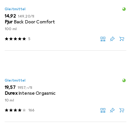
Gleitmittel
EUR
EUR
14,92
149,20
/
1l
Pjur
Back Door Comfort
100 ml
5
Gleitmittel
EUR
EUR
19,57
1957,–
/
1l
Durex
Intense Orgasmic
10 ml
166