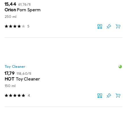
EUR
EUR
15,44
61,76
/
1l
Orion
Porn Sperm
250 ml
5
Toy Cleaner
EUR
EUR
17,79
118,60
/
1l
HOT
Toy Cleaner
150 ml
4