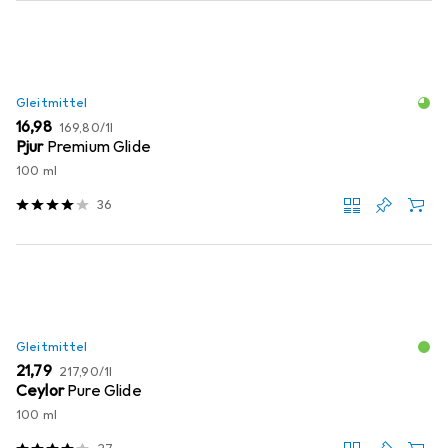
Gleitmittel
EUR
EUR
16,98
169,80
/
1l
Pjur
Premium Glide
100 ml
36
Gleitmittel
EUR
EUR
21,79
217,90
/
1l
Ceylor
Pure Glide
100 ml