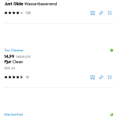
Just Glide
Wasserbasierend
138
Toy Cleaner
EUR
EUR
14,99
149,90
/
1l
Pjur
Clean
100 ml
16
Gleitmittel