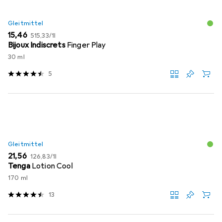
Gleitmittel
EUR
EUR
15,46
515,33
/
1l
Bijoux Indiscrets
Finger Play
30 ml
5
Gleitmittel
EUR
EUR
21,56
126,83
/
1l
Tenga
Lotion Cool
170 ml
13