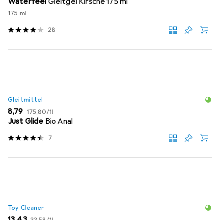
Waterfeel
Gleitgel Kirsche 175 ml
175 ml
28
Gleitmittel
EUR
EUR
8,79
175,80
/
1l
Just Glide
Bio Anal
7
Toy Cleaner
EUR
EUR
13,43