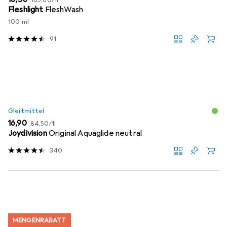
165,60
/
1l
Fleshlight
FleshWash
100 ml
91
Gleitmittel
EUR
EUR
16,90
84,50
/
1l
Joydivision
Original Aquaglide neutral
340
MENGENRABATT