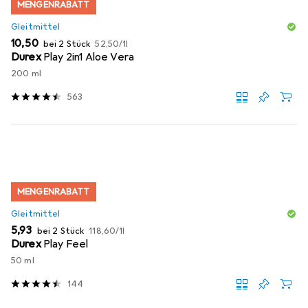
MENGENRABATT
Gleitmittel
EUR
EUR
10,50
bei 2 Stück
52,50
/
1l
Durex
Play 2in1 Aloe Vera
200 ml
563
MENGENRABATT
Gleitmittel
EUR
EUR
5,93
bei 2 Stück
118,60
/
1l
Durex
Play Feel
50 ml
144