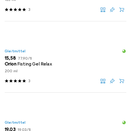
3
Gleitmittel
EUR
EUR
15,58
77,90
/
1l
Orion
Fisting Gel Relax
200 ml
3
Gleitmittel
EUR
EUR
19,03
19,03
/
1l