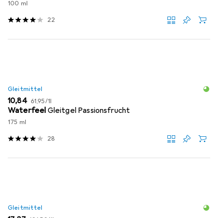
100 ml
22
Gleitmittel
EUR
EUR
10,84
61,95
/
1l
Waterfeel
Gleitgel Passionsfrucht
175 ml
28
Gleitmittel
EUR