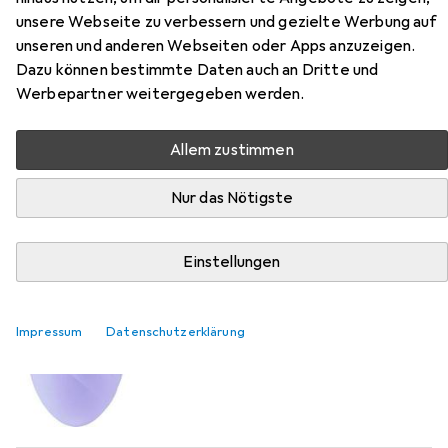
unsere Webseite zu verbessern und gezielte Werbung auf
unseren und anderen Webseiten oder Apps anzuzeigen.
Dazu können bestimmte Daten auch an Dritte und
Werbepartner weitergegeben werden.
EUR
94,49
Curve Toys
Courage Heating G-Spot
Massager
Allem zustimmen
Nur das Nötigste
Einstellungen
Impressum
Datenschutzerklärung