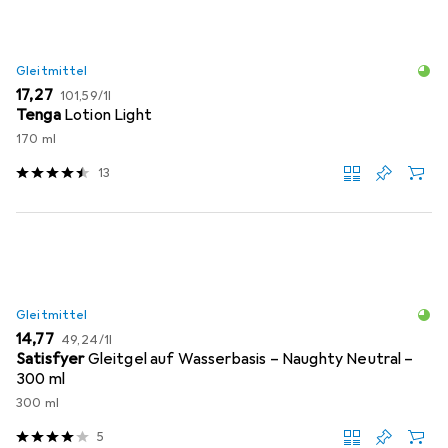
Gleitmittel
EUR
EUR
17,27
101,59
/
1l
Tenga
Lotion Light
170 ml
13
Gleitmittel
EUR
EUR
14,77
49,24
/
1l
Satisfyer
Gleitgel auf Wasserbasis – Naughty Neutral –
300 ml
300 ml
5