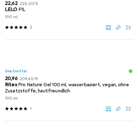
EUR
EUR
22,62
226,20
/
1l
LELO
F1L
100 ml
3
Gleitmittel
EUR
EUR
20,96
209,60
/
1l
Ritex
Pro Nature Gel 100 ml, wasserbasiert, vegan, ohne
Zusatzstoffe, hautfreundlich
100 ml
1