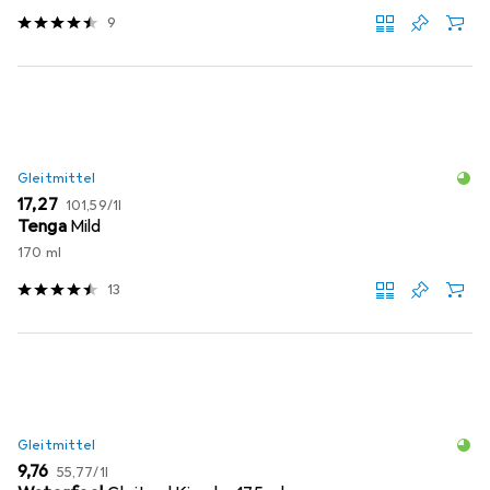
9
Gleitmittel
EUR
EUR
17,27
101,59
/
1l
Tenga
Mild
170 ml
13
Gleitmittel
EUR
EUR
9,76
55,77
/
1l