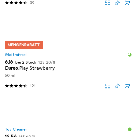
39
MENGENRABATT
Gleitmittel
EUR
EUR
6,16
bei 2 Stück
123,20
/
1l
Durex
Play Strawberry
50 ml
121
Toy Cleaner
EUR
EUR
16,56