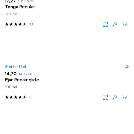
EUR
17,27
101,59
/
1l
Tenga
Regular
170 ml
13
Gleitmittel
EUR
EUR
14,70
147,–
/
1l
Pjur
Repair glide
100 ml
8