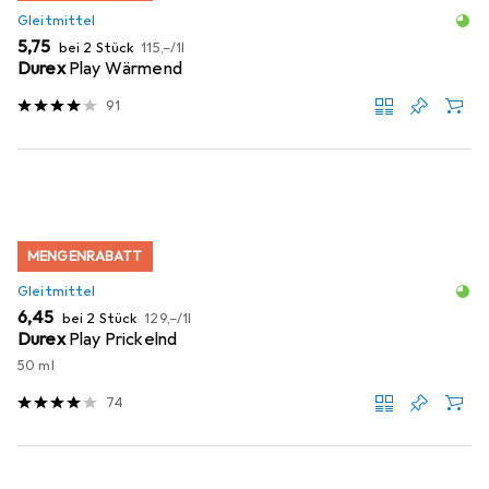
Gleitmittel
EUR
EUR
5,75
bei 2 Stück
115,–
/
1l
Durex
Play Wärmend
91
MENGENRABATT
Gleitmittel
EUR
EUR
6,45
bei 2 Stück
129,–
/
1l
Durex
Play Prickelnd
50 ml
74