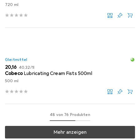
720 ml
Gleitmittel
EUR
EUR
20,16
40,32
/
1l
Cobeco
Lubricating Cream Fists 500ml
500 ml
48 von 76 Produkten
Mehr anzeigen