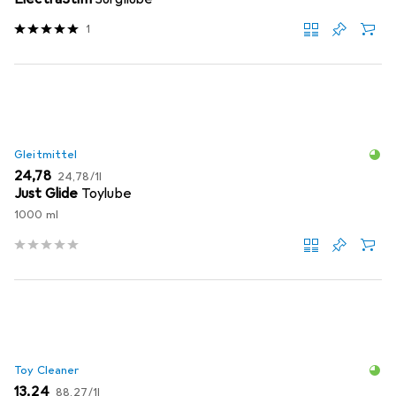
1
Gleitmittel
EUR
EUR
24,78
24,78
/
1l
Just Glide
Toylube
1000 ml
Toy Cleaner
EUR
EUR
13,24
88,27
/
1l