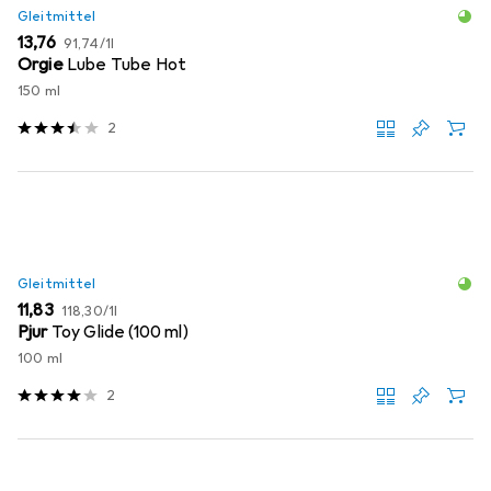
Gleitmittel
EUR
EUR
13,76
91,74
/
1l
Orgie
Lube Tube Hot
150 ml
2
Gleitmittel
EUR
EUR
11,83
118,30
/
1l
Pjur
Toy Glide (100 ml)
100 ml
2