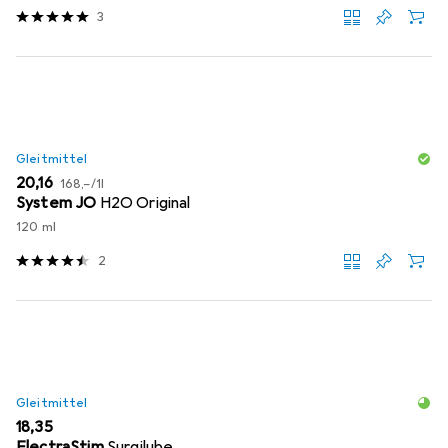
3
Gleitmittel
EUR
EUR
20,16
168,–
/
1l
System JO
H2O Original
120 ml
2
Gleitmittel
EUR
18,35
ElectraStim
Surgilube