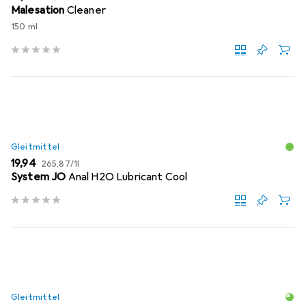
Malesation
Cleaner
150 ml
Gleitmittel
EUR
EUR
19,94
265,87
/
1l
System JO
Anal H2O Lubricant Cool
Gleitmittel