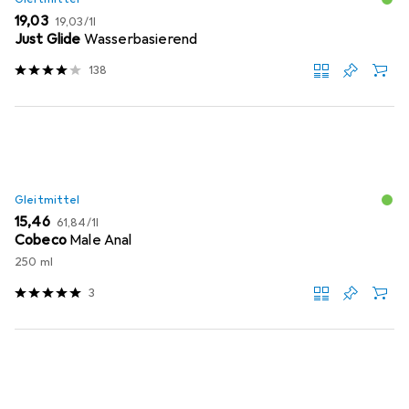
EUR
EUR
19,03
19,03
/
1l
Just Glide
Wasserbasierend
138
Gleitmittel
EUR
EUR
15,46
61,84
/
1l
Cobeco
Male Anal
250 ml
3