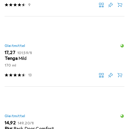
9
Gleitmittel
EUR
EUR
17,27
101,59
/
1l
Tenga
Mild
170 ml
13
Gleitmittel
EUR
EUR
14,92
149,20
/
1l
Pjur
Back Door Comfort