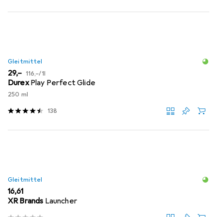
Gleitmittel
EUR
EUR
29,–
116,–
/
1l
Durex
Play Perfect Glide
250 ml
138
Gleitmittel
EUR
16,61
XR Brands
Launcher