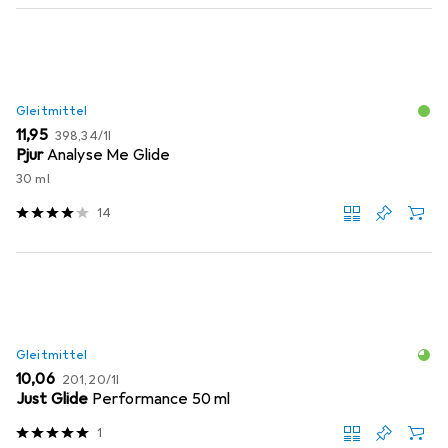
Gleitmittel
EUR
EUR
11,95
398,34
/
1l
Pjur
Analyse Me Glide
30 ml
14
Gleitmittel
EUR
EUR
10,06
201,20
/
1l
Just Glide
Performance 50 ml
1