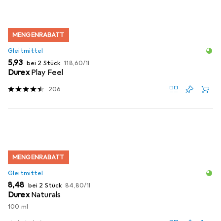
MENGENRABATT
Gleitmittel
EUR
EUR
5,93
bei 2 Stück
118,60
/
1l
Durex
Play Feel
206
MENGENRABATT
Gleitmittel
EUR
EUR
8,48
bei 2 Stück
84,80
/
1l
Durex
Naturals
100 ml