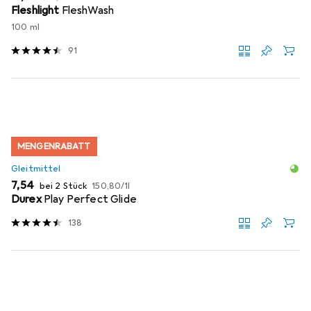
Fleshlight
FleshWash
100 ml
91
MENGENRABATT
Gleitmittel
EUR
EUR
7,54
bei 2 Stück
150,80
/
1l
Durex
Play Perfect Glide
138