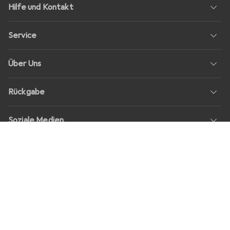
Hilfe und Kontakt
Service
Über Uns
Rückgabe
Soziale Medien
Stellenangebote
Preise
Alle Preise in EUR inkl. MwSt., zzgl.
Versandkosten
bei Bestellungen
unter
30,–
Shop Version
master-20260806-1243-31094385399-1