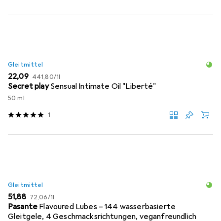
Gleitmittel
EUR
EUR
22,09
441,80
/
1l
Secret play
Sensual Intimate Oil "Liberté"
50 ml
1
Gleitmittel
EUR
EUR
51,88
72,06
/
1l
Pasante
Flavoured Lubes – 144 wasserbasierte
Gleitgele, 4 Geschmacksrichtungen, veganfreundlich