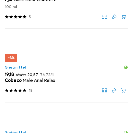
100 ml
5
−8%
Gleitmittel
EUR
EUR
EUR
19,18
statt
20,87
76,72
/
1l
Cobeco
Male Anal Relax
18
Gleitmittel