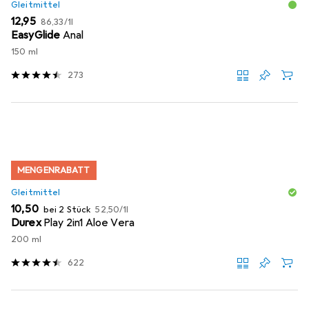
Gleitmittel
EUR
EUR
12,95
86,33
/
1l
EasyGlide
Anal
150 ml
273
MENGENRABATT
Gleitmittel
EUR
EUR
10,50
bei 2 Stück
52,50
/
1l
Durex
Play 2in1 Aloe Vera
200 ml
622