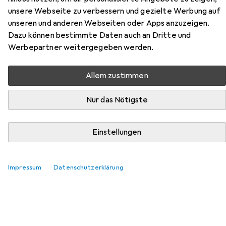
unsere Webseite zu verbessern und gezielte Werbung auf
unseren und anderen Webseiten oder Apps anzuzeigen.
Dazu können bestimmte Daten auch an Dritte und
Zubehör für Doc Johnson Crystal
Werbepartner weitergegeben werden.
Jellies Ballsy Super Cock
Allem zustimmen
Hier findest du passendes Zubehör zum Produkt Doc
Johnson Crystal Jellies Ballsy Super Cock aus den
Nur das Nötigste
Kategorien Gleitmittel und Toy Cleaner.
Einstellungen
Beliebt
Gleitmittel
Toy Cleaner
Impressum
Datenschutzerklärung
Relevanz
Produktliste