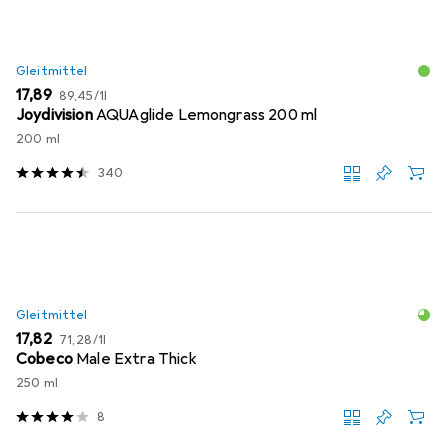
Gleitmittel
EUR
EUR
17,89
89,45
/
1l
Joydivision
AQUAglide Lemongrass 200 ml
200 ml
340
Gleitmittel
EUR
EUR
17,82
71,28
/
1l
Cobeco
Male Extra Thick
250 ml
8