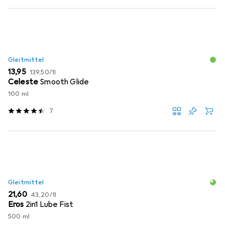
Gleitmittel
EUR
EUR
13,95
139,50
/
1l
Celeste
Smooth Glide
100 ml
7
Gleitmittel
EUR
EUR
21,60
43,20
/
1l
Eros
2in1 Lube Fist
500 ml