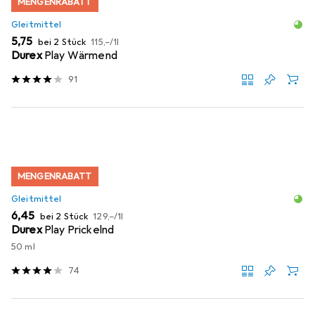
MENGENRABATT
Gleitmittel
EUR
EUR
5,75
bei 2 Stück
115,–
/
1l
Durex
Play Wärmend
91
MENGENRABATT
Gleitmittel
EUR
EUR
6,45
bei 2 Stück
129,–
/
1l
Durex
Play Prickelnd
50 ml
74