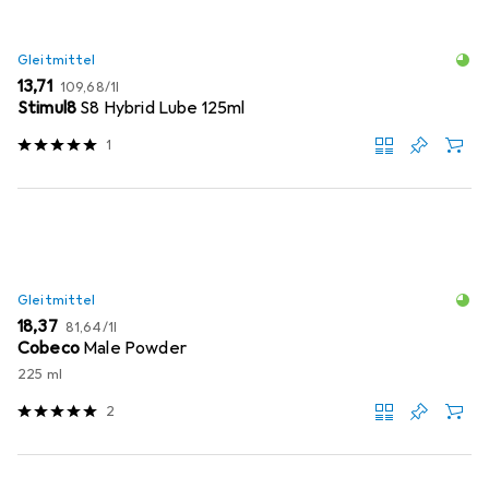
Gleitmittel
EUR
EUR
13,71
109,68
/
1l
Stimul8
S8 Hybrid Lube 125ml
1
Gleitmittel
EUR
EUR
18,37
81,64
/
1l
Cobeco
Male Powder
225 ml
2