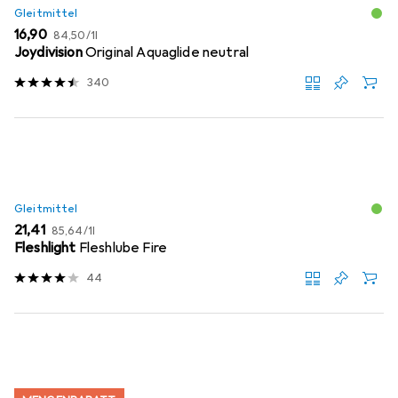
Gleitmittel
EUR
EUR
16,90
84,50
/
1l
Joydivision
Original Aquaglide neutral
340
Gleitmittel
EUR
EUR
21,41
85,64
/
1l
Fleshlight
Fleshlube Fire
44