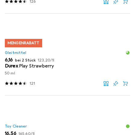
126
MENGENRABATT
Gleitmittel
EUR
EUR
6,16
bei 2 Stück
123,20
/
1l
Durex
Play Strawberry
50 ml
121
Toy Cleaner
EUR
EUR
16,56
165,60
/
1l