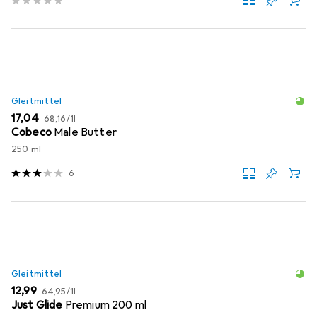
Gleitmittel
EUR
EUR
17,04
68,16
/
1l
Cobeco
Male Butter
250 ml
6
Gleitmittel
EUR
EUR
12,99
64,95
/
1l
Just Glide
Premium 200 ml