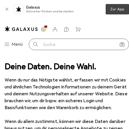
Galaxus
Zur App
Schneller finden und bestellen
Einstellungen
Kundenkonto
Vergleichslisten
Merklisten
Warenkorb
Navigation nach Kategorien
Menü
Suche
Dildo
Deine Daten. Deine Wahl.
Doc Johnson Crystal Jellies Ballsy Super Cock
Zubehör
Wenn du nur das Nötigste wählst, erfassen wir mit Cookies
und ähnlichen Technologien Informationen zu deinem Gerät
und deinem Nutzungsverhalten auf unserer Website. Diese
EUR
EUR
24,78
statt
26,73
brauchen wir, um dir bspw. ein sicheres Login und
Doc Johnson
Crystal Jellies Ballsy
Super Cock
Basisfunktionen wie den Warenkorb zu ermöglichen.
Wenn du allem zustimmst, können wir diese Daten darüber
hinaus nutzen, um dir personalisierte Angebote zu zeigen,