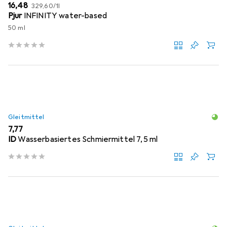
EUR
EUR
16,48
329,60
/
1l
Pjur
INFINITY water-based
50 ml
Gleitmittel
EUR
7,77
ID
Wasserbasiertes Schmiermittel 7,5 ml