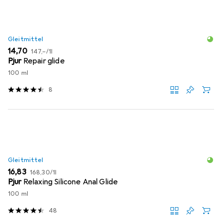
Gleitmittel
EUR
EUR
14,70
147,–
/
1l
Pjur
Repair glide
100 ml
8
Gleitmittel
EUR
EUR
16,83
168,30
/
1l
Pjur
Relaxing Silicone Anal Glide
100 ml
48