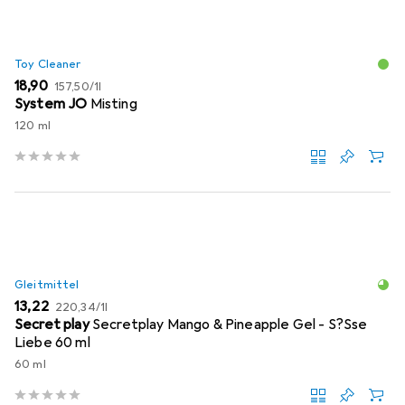
Toy Cleaner
EUR
EUR
18,90
157,50
/
1l
System JO
Misting
120 ml
Gleitmittel
EUR
EUR
13,22
220,34
/
1l
Secret play
Secretplay Mango & Pineapple Gel - S?Sse
Liebe 60 ml
60 ml