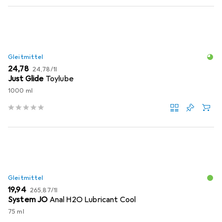
Gleitmittel
EUR
EUR
24,78
24,78
/
1l
Just Glide
Toylube
1000 ml
Gleitmittel
EUR
EUR
19,94
265,87
/
1l
System JO
Anal H2O Lubricant Cool
75 ml