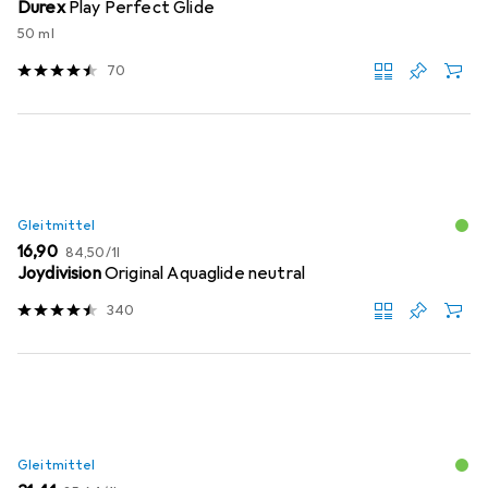
Durex
Play Perfect Glide
50 ml
70
Gleitmittel
EUR
EUR
16,90
84,50
/
1l
Joydivision
Original Aquaglide neutral
340
Gleitmittel
EUR