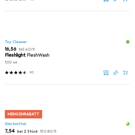
Toy Cleaner
EUR
EUR
16,56
165,60
/
1l
Fleshlight
FleshWash
100 ml
91
MENGENRABATT
Gleitmittel
EUR
EUR
7,54
bei 2 Stück
150,80
/
1l