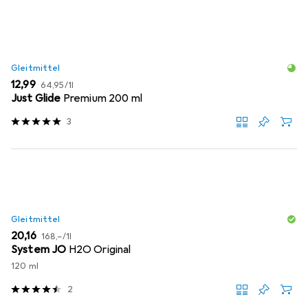
Gleitmittel
EUR
EUR
12,99
64,95
/
1l
Just Glide
Premium 200 ml
3
Gleitmittel
EUR
EUR
20,16
168,–
/
1l
System JO
H2O Original
120 ml
2