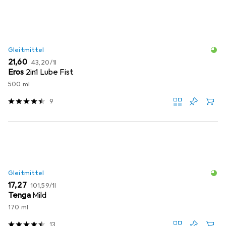
Gleitmittel
EUR
EUR
21,60
43,20
/
1l
Eros
2in1 Lube Fist
500 ml
9
Gleitmittel
EUR
EUR
17,27
101,59
/
1l
Tenga
Mild
170 ml
13