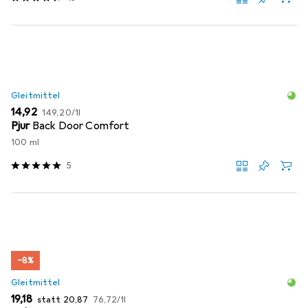
Gleitmittel
EUR
EUR
14,92
149,20
/
1l
Pjur
Back Door Comfort
100 ml
5
−8%
Gleitmittel
EUR
EUR
EUR
19,18
statt
20,87
76,72
/
1l