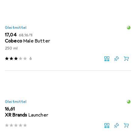
Gleitmittel
EUR
EUR
17,04
68,16
/
1l
Cobeco
Male Butter
250 ml
6
Gleitmittel
EUR
16,61
XR Brands
Launcher