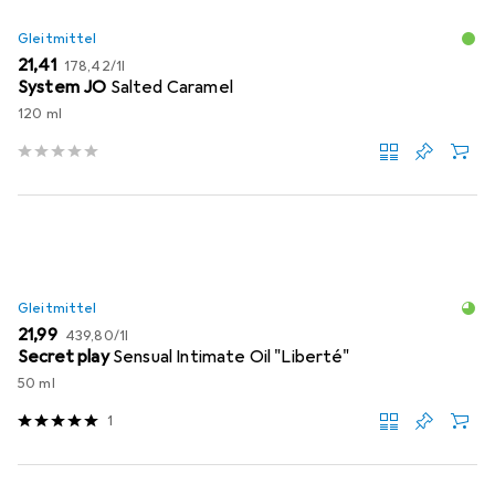
Gleitmittel
EUR
EUR
21,41
178,42
/
1l
System JO
Salted Caramel
120 ml
Gleitmittel
EUR
EUR
21,99
439,80
/
1l
Secret play
Sensual Intimate Oil "Liberté"
50 ml
1