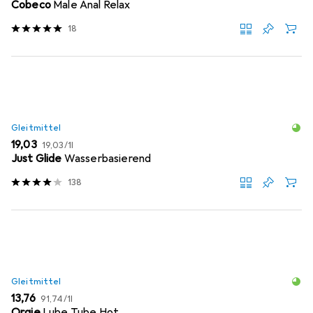
Cobeco
Male Anal Relax
18
Gleitmittel
EUR
EUR
19,03
19,03
/
1l
Just Glide
Wasserbasierend
138
Gleitmittel
EUR
EUR
13,76
91,74
/
1l
Orgie
Lube Tube Hot