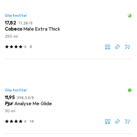
Gleitmittel
EUR
EUR
17,82
71,28
/
1l
Cobeco
Male Extra Thick
250 ml
8
Gleitmittel
EUR
EUR
11,95
398,34
/
1l
Pjur
Analyse Me Glide
30 ml
14