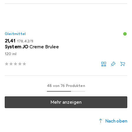
Gleitmittel
EUR
EUR
21,41
178,42
/
1l
System JO
Creme Brulee
120 ml
48 von 76 Produkten
Mehr anzeigen
Nach oben