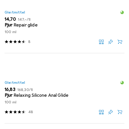
Gleitmittel
EUR
EUR
14,70
147,–
/
1l
Pjur
Repair glide
100 ml
8
Gleitmittel
EUR
EUR
16,83
168,30
/
1l
Pjur
Relaxing Silicone Anal Glide
100 ml
48