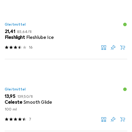
Gleitmittel
EUR
EUR
21,41
85,64
/
1l
Fleshlight
Fleshlube Ice
16
Gleitmittel
EUR
EUR
13,95
139,50
/
1l
Celeste
Smooth Glide
100 ml
7