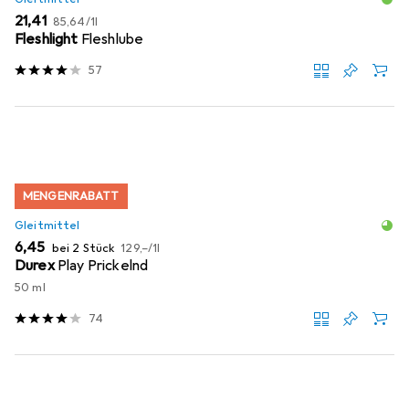
EUR
EUR
21,41
85,64
/
1l
Fleshlight
Fleshlube
57
MENGENRABATT
Gleitmittel
EUR
EUR
6,45
bei 2 Stück
129,–
/
1l
Durex
Play Prickelnd
50 ml
74