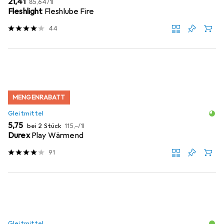
EUR
21,41
85,64
/
1l
Fleshlight
Fleshlube Fire
44
MENGENRABATT
Gleitmittel
EUR
EUR
5,75
bei 2 Stück
115,–
/
1l
Durex
Play Wärmend
91
Gleitmittel