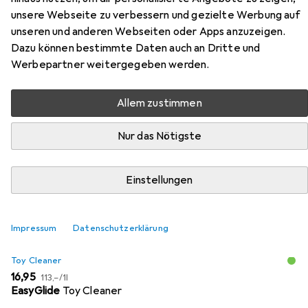
unsere Webseite zu verbessern und gezielte Werbung auf
Marcus
unseren und anderen Webseiten oder Apps anzuzeigen.
Dazu können bestimmte Daten auch an Dritte und
Hier findest du passendes Zubehör zum Produkt Doc
Werbepartner weitergegeben werden.
Johnson Mr Marcus aus den Kategorien Toy Cleaner und
Gleitmittel.
Allem zustimmen
Beliebt
Toy Cleaner
Gleitmittel
Nur das Nötigste
Relevanz
Einstellungen
Produktliste
Impressum
Datenschutzerklärung
Toy Cleaner
EUR
EUR
16,95
113,–
/
1l
EasyGlide
Toy Cleaner