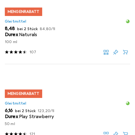
MENGENRABATT
Gleitmittel
EUR
EUR
8,48
bei 2 Stück
84,80
/
1l
Durex
Naturals
100 ml
107
MENGENRABATT
Gleitmittel
EUR
EUR
6,16
bei 2 Stück
123,20
/
1l
Durex
Play Strawberry
50 ml
121