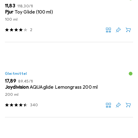
EUR
EUR
11,83
118,30
/
1l
Pjur
Toy Glide (100 ml)
100 ml
2
Gleitmittel
EUR
EUR
17,89
89,45
/
1l
Joydivision
AQUAglide Lemongrass 200 ml
200 ml
340