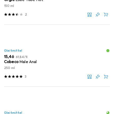
150 ml
2
Gleitmittel
EUR
EUR
15,46
61,84
/
1l
Cobeco
Male Anal
250 ml
3
Gleitmittel