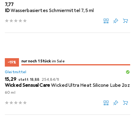
EUR
7,77
ID
Wasserbasiertes Schmiermittel 7,5 ml
noch 1 Stück
nur noch 1 Stück
im Sale
im Sale
−19%
Gleitmittel
EUR
EUR
EUR
15,29
statt
18,88
254,84
/
1l
Wicked Sensual Care
Wicked Ultra Heat Silicone Lube 2oz
60 ml