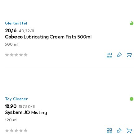
Gleitmittel
EUR
EUR
20,16
40,32
/
1l
Cobeco
Lubricating Cream Fists 500ml
500 ml
Toy Cleaner
EUR
EUR
18,90
157,50
/
1l
System JO
Misting
120 ml