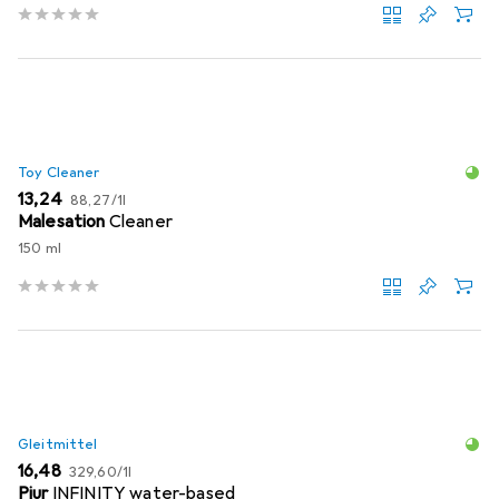
Toy Cleaner
EUR
EUR
13,24
88,27
/
1l
Malesation
Cleaner
150 ml
Gleitmittel
EUR
EUR
16,48
329,60
/
1l
Pjur
INFINITY water-based