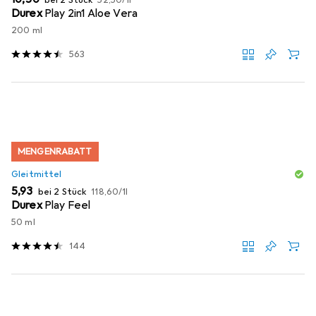
bei 2 Stück
52,50
/
1l
Durex
Play 2in1 Aloe Vera
200 ml
563
MENGENRABATT
Gleitmittel
EUR
EUR
5,93
bei 2 Stück
118,60
/
1l
Durex
Play Feel
50 ml
144