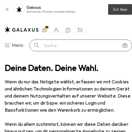
Galaxus
Zur App
Schneller finden und bestellen
Einstellungen
Kundenkonto
Vergleichslisten
Merklisten
Warenkorb
Navigation nach Kategorien
Menü
Suche
Erotik
Deine Daten. Deine Wahl.
Sex Toys
Dildo
Doc Johnson Mr Marcus
Zubehör
Wenn du nur das Nötigste wählst, erfassen wir mit Cookies
EUR
51,93
und ähnlichen Technologien Informationen zu deinem Gerät
Doc Johnson
Mr Marcus
und deinem Nutzungsverhalten auf unserer Website. Diese
brauchen wir, um dir bspw. ein sicheres Login und
Basisfunktionen wie den Warenkorb zu ermöglichen.
Wenn du allem zustimmst, können wir diese Daten darüber
Zubehör für Doc Johnson Mr
hinaus nutzen, um dir personalisierte Angebote zu zeigen,