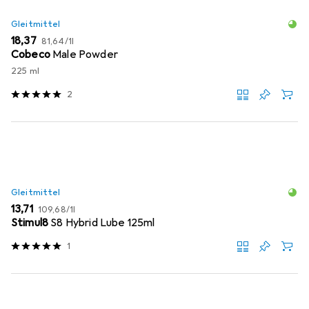
Gleitmittel
EUR
EUR
18,37
81,64
/
1l
Cobeco
Male Powder
225 ml
2
Gleitmittel
EUR
EUR
13,71
109,68
/
1l
Stimul8
S8 Hybrid Lube 125ml
1