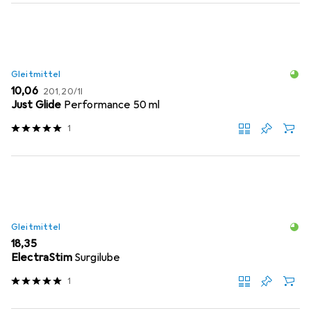
Gleitmittel
EUR
EUR
10,06
201,20
/
1l
Just Glide
Performance 50 ml
1
Gleitmittel
EUR
18,35
ElectraStim
Surgilube
1