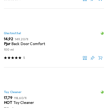
Gleitmittel
EUR
EUR
14,92
149,20
/
1l
Pjur
Back Door Comfort
100 ml
5
Toy Cleaner
EUR
EUR
17,79
118,60
/
1l
HOT
Toy Cleaner