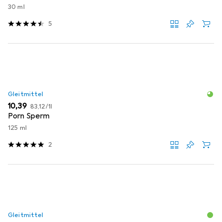
30 ml
5
Gleitmittel
EUR
EUR
10,39
83,12
/
1l
Porn Sperm
125 ml
2
Gleitmittel