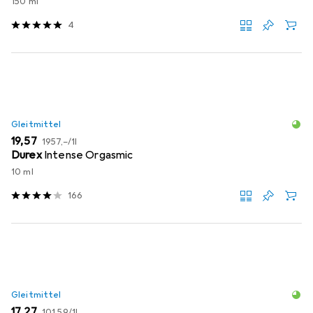
150 ml
4
Gleitmittel
EUR
EUR
19,57
1957,–
/
1l
Durex
Intense Orgasmic
10 ml
166
Gleitmittel
EUR
EUR
17,27
101,59
/
1l