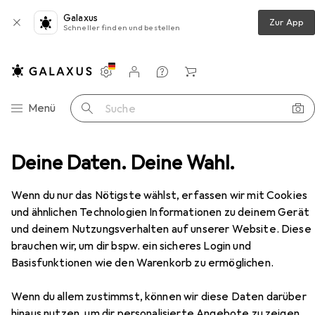
Galaxus
Zur App
Schneller finden und bestellen
Einstellungen
Kundenkonto
Vergleichslisten
Merklisten
Warenkorb
Navigation nach Kategorien
Menü
Suche
k
Deine Daten. Deine Wahl.
Sex Toys
Vibrator
LELO Smart Wand 2 Large
Zubehör
Wenn du nur das Nötigste wählst, erfassen wir mit Cookies
und ähnlichen Technologien Informationen zu deinem Gerät
und deinem Nutzungsverhalten auf unserer Website. Diese
EUR
132,–
LELO
Smart Wand 2 Large
brauchen wir, um dir bspw. ein sicheres Login und
Basisfunktionen wie den Warenkorb zu ermöglichen.
Wenn du allem zustimmst, können wir diese Daten darüber
hinaus nutzen, um dir personalisierte Angebote zu zeigen,