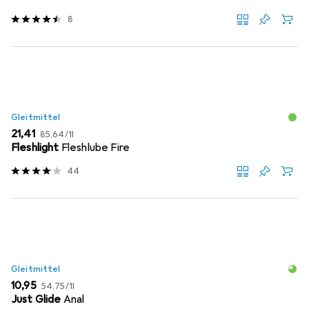
8
Gleitmittel
EUR
EUR
21,41
85,64
/
1l
Fleshlight
Fleshlube Fire
44
Gleitmittel
EUR
EUR
10,95
54,75
/
1l
Just Glide
Anal