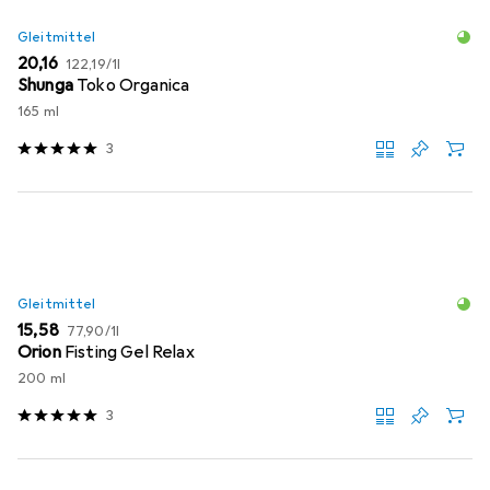
Gleitmittel
EUR
EUR
20,16
122,19
/
1l
Shunga
Toko Organica
165 ml
3
Gleitmittel
EUR
EUR
15,58
77,90
/
1l
Orion
Fisting Gel Relax
200 ml
3