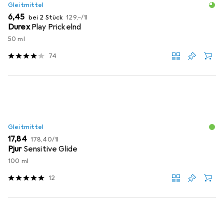
Gleitmittel
EUR
EUR
6,45
bei 2 Stück
129,–
/
1l
Durex
Play Prickelnd
50 ml
74
Gleitmittel
EUR
EUR
17,84
178,40
/
1l
Pjur
Sensitive Glide
100 ml
12