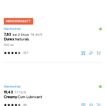
MENGENRABATT
Gleitmittel
EUR
EUR
7,83
bei 2 Stück
78,30
/
1l
Durex
Naturals
100 ml
107
Gleitmittel
EUR
EUR
19,43
77,72
/
1l
Creamy
Cum Lubricant
39