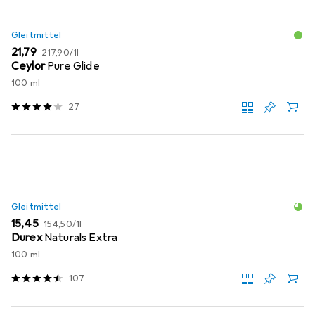
Gleitmittel
EUR
EUR
21,79
217,90
/
1l
Ceylor
Pure Glide
100 ml
27
Gleitmittel
EUR
EUR
15,45
154,50
/
1l
Durex
Naturals Extra
100 ml
107