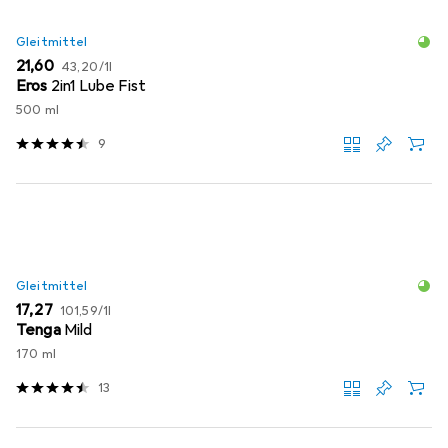
Gleitmittel
EUR
EUR
21,60
43,20
/
1l
Eros
2in1 Lube Fist
500 ml
9
Gleitmittel
EUR
EUR
17,27
101,59
/
1l
Tenga
Mild
170 ml
13