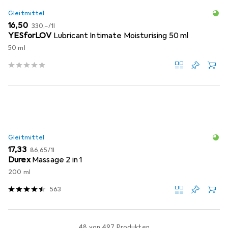
Gleitmittel
EUR
EUR
16,50
330,–
/
1l
YESforLOV
Lubricant Intimate Moisturising 50 ml
50 ml
Gleitmittel
EUR
EUR
17,33
86,65
/
1l
Durex
Massage 2 in 1
200 ml
563
48 von 497 Produkten