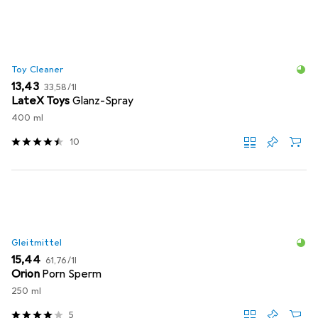
Toy Cleaner
EUR
EUR
13,43
33,58
/
1l
LateX Toys
Glanz-Spray
400 ml
10
Gleitmittel
EUR
EUR
15,44
61,76
/
1l
Orion
Porn Sperm
250 ml
5