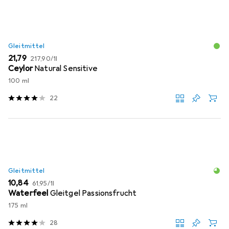
Gleitmittel
EUR
EUR
21,79
217,90
/
1l
Ceylor
Natural Sensitive
100 ml
22
Gleitmittel
EUR
EUR
10,84
61,95
/
1l
Waterfeel
Gleitgel Passionsfrucht
175 ml
28