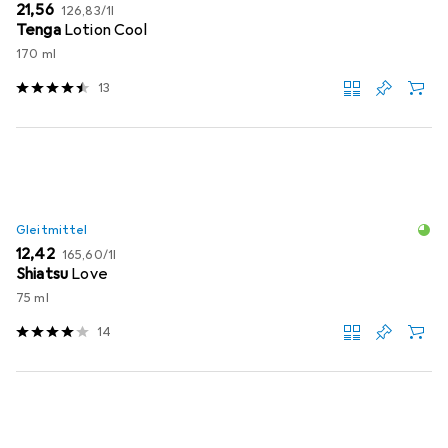
EUR
EUR
21,56
126,83
/
1l
Tenga
Lotion Cool
170 ml
13
Gleitmittel
EUR
EUR
12,42
165,60
/
1l
Shiatsu
Love
75 ml
14