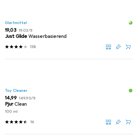
Gleitmittel
EUR
EUR
19,03
19,03
/
1l
Just Glide
Wasserbasierend
138
Toy Cleaner
EUR
EUR
14,99
149,90
/
1l
Pjur
Clean
100 ml
16