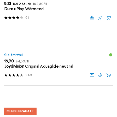
EUR
EUR
8,13
bei 2 Stück
162,60
/
1l
Durex
Play Wärmend
91
Gleitmittel
EUR
EUR
16,90
84,50
/
1l
Joydivision
Original Aquaglide neutral
340
MENGENRABATT