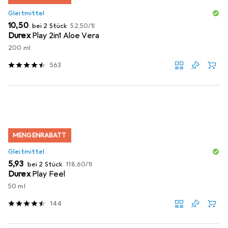
Gleitmittel
EUR
EUR
10,50
bei 2 Stück
52,50
/
1l
Durex
Play 2in1 Aloe Vera
200 ml
563
MENGENRABATT
Gleitmittel
EUR
EUR
5,93
bei 2 Stück
118,60
/
1l
Durex
Play Feel
50 ml
144