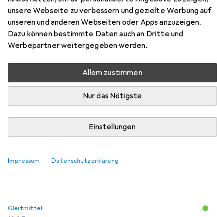
unsere Webseite zu verbessern und gezielte Werbung auf
Zubehör für LELO Smart Wand 2
unseren und anderen Webseiten oder Apps anzuzeigen.
Dazu können bestimmte Daten auch an Dritte und
Large
Werbepartner weitergegeben werden.
Hier findest du passendes Zubehör zum Produkt LELO
Allem zustimmen
Smart Wand 2 Large aus den Kategorien Gleitmittel und
Toy Cleaner.
Nur das Nötigste
Beliebt
Gleitmittel
Toy Cleaner
LELO
Einstellungen
Relevanz
Impressum
Datenschutzerklärung
Produktliste
Gleitmittel