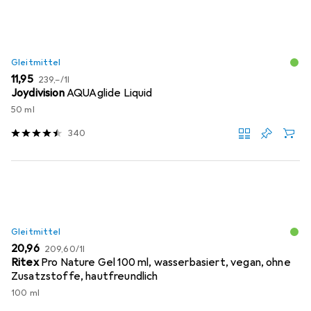
Gleitmittel
EUR
EUR
11,95
239,–
/
1l
Joydivision
AQUAglide Liquid
50 ml
340
Gleitmittel
EUR
EUR
20,96
209,60
/
1l
Ritex
Pro Nature Gel 100 ml, wasserbasiert, vegan, ohne
Zusatzstoffe, hautfreundlich
100 ml