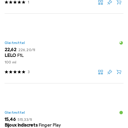
1
Gleitmittel
EUR
EUR
22,62
226,20
/
1l
LELO
F1L
100 ml
3
Gleitmittel
EUR
EUR
15,46
515,33
/
1l
Bijoux Indiscrets
Finger Play