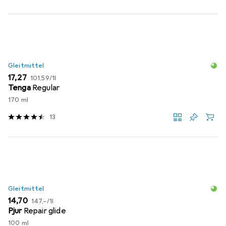
Gleitmittel
EUR
EUR
17,27
101,59
/
1l
Tenga
Regular
170 ml
13
Gleitmittel
EUR
EUR
14,70
147,–
/
1l
Pjur
Repair glide
100 ml