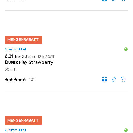
MENGENRABATT
Gleitmittel
EUR
EUR
6,31
bei 2 Stück
126,20
/
1l
Durex
Play Strawberry
50 ml
121
MENGENRABATT
Gleitmittel