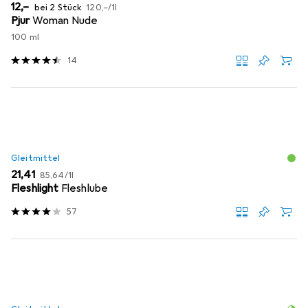
EUR
EUR
12,–
bei 2 Stück
120,–
/
1l
Pjur
Woman Nude
100 ml
14
Gleitmittel
EUR
EUR
21,41
85,64
/
1l
Fleshlight
Fleshlube
57