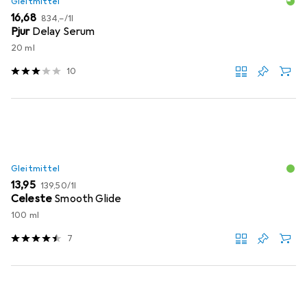
Gleitmittel
EUR
EUR
16,68
834,–
/
1l
Pjur
Delay Serum
20 ml
10
Gleitmittel
EUR
EUR
13,95
139,50
/
1l
Celeste
Smooth Glide
100 ml
7