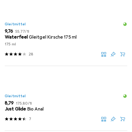
Gleitmittel
EUR
EUR
9,76
55,77
/
1l
Waterfeel
Gleitgel Kirsche 175 ml
175 ml
28
Gleitmittel
EUR
EUR
8,79
175,80
/
1l
Just Glide
Bio Anal
7