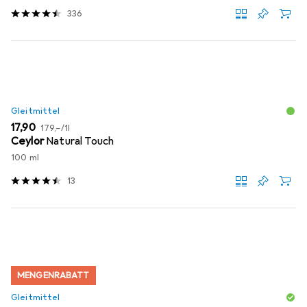
336
Gleitmittel
EUR
EUR
17,90
179,–
/
1l
Ceylor
Natural Touch
100 ml
13
MENGENRABATT
Gleitmittel