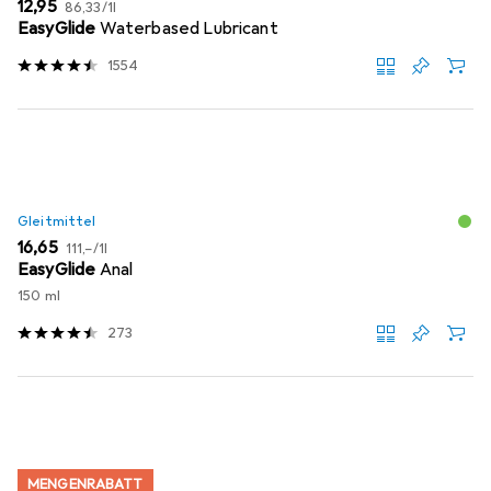
EUR
EUR
12,95
86,33
/
1l
EasyGlide
Waterbased Lubricant
1554
Gleitmittel
EUR
EUR
16,65
111,–
/
1l
EasyGlide
Anal
150 ml
273
MENGENRABATT