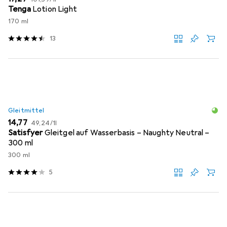
Tenga
Lotion Light
170 ml
13
Gleitmittel
EUR
EUR
14,77
49,24
/
1l
Satisfyer
Gleitgel auf Wasserbasis – Naughty Neutral –
300 ml
300 ml
5