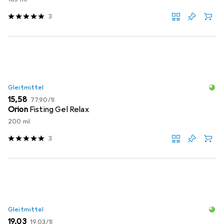
3
Gleitmittel
EUR
EUR
15,58
77,90
/
1l
Orion
Fisting Gel Relax
200 ml
3
Gleitmittel
EUR
EUR
19,03
19,03
/
1l