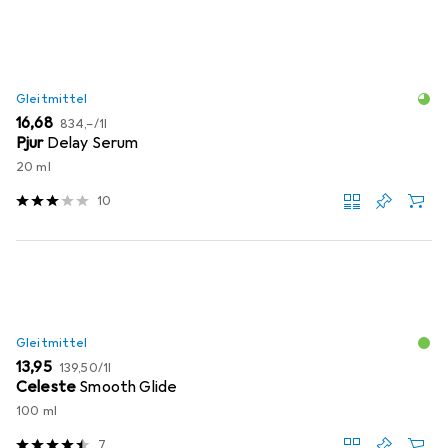
Gleitmittel
EUR
EUR
16,68
834,–
/
1l
Pjur
Delay Serum
20 ml
10
Gleitmittel
EUR
EUR
13,95
139,50
/
1l
Celeste
Smooth Glide
100 ml
7