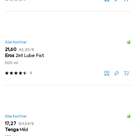
Gleitmittel
EUR
EUR
21,60
43,20
/
1l
Eros
2in1 Lube Fist
500 ml
9
Gleitmittel
EUR
EUR
17,27
101,59
/
1l
Tenga
Mild