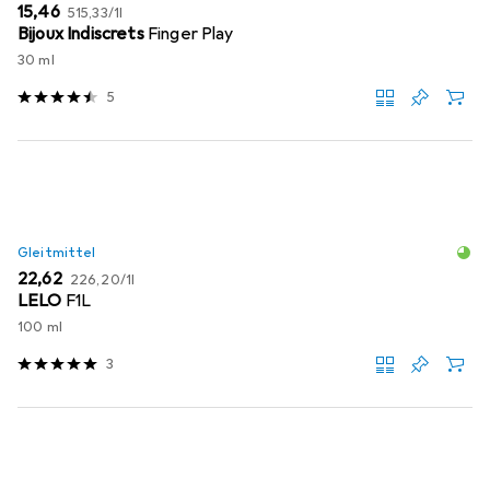
EUR
EUR
15,46
515,33
/
1l
Bijoux Indiscrets
Finger Play
30 ml
5
Gleitmittel
EUR
EUR
22,62
226,20
/
1l
LELO
F1L
100 ml
3