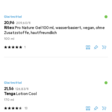
Gleitmittel
EUR
EUR
20,96
209,60
/
1l
Ritex
Pro Nature Gel 100 ml, wasserbasiert, vegan, ohne
Zusatzstoffe, hautfreundlich
100 ml
1
Gleitmittel
EUR
EUR
21,56
126,83
/
1l
Tenga
Lotion Cool
170 ml
13