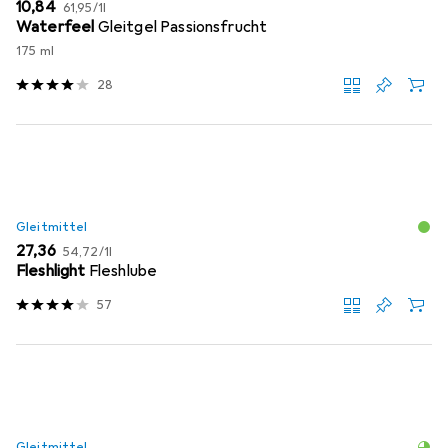
EUR
EUR
10,84
61,95
/
1l
Waterfeel
Gleitgel Passionsfrucht
175 ml
28
Gleitmittel
EUR
EUR
27,36
54,72
/
1l
Fleshlight
Fleshlube
57
Gleitmittel