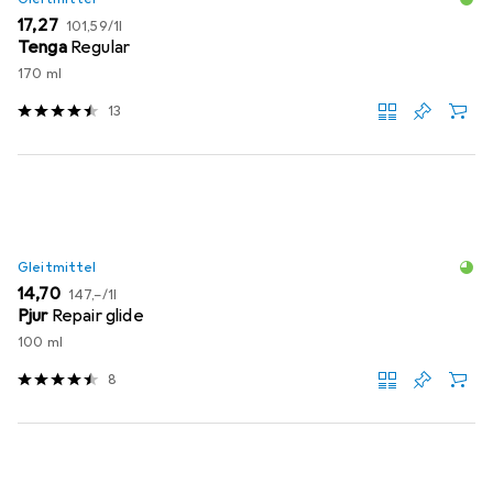
EUR
EUR
17,27
101,59
/
1l
Tenga
Regular
170 ml
13
Gleitmittel
EUR
EUR
14,70
147,–
/
1l
Pjur
Repair glide
100 ml
8