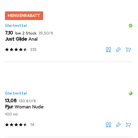
MENGENRABATT
Gleitmittel
EUR
EUR
7,10
bei 2 Stück
35,50
/
1l
Just Glide
Anal
335
Gleitmittel
EUR
EUR
13,08
130,80
/
1l
Pjur
Woman Nude
100 ml
14