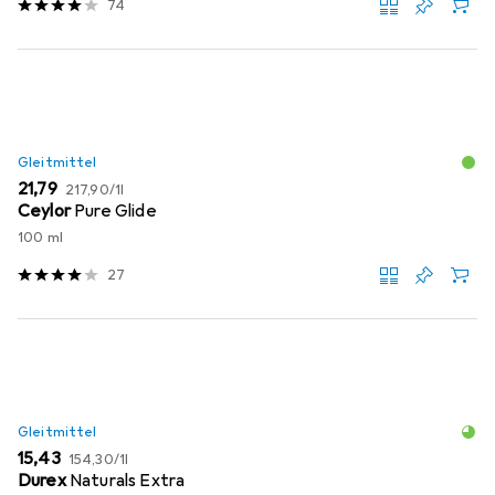
74
Gleitmittel
EUR
EUR
21,79
217,90
/
1l
Ceylor
Pure Glide
100 ml
27
Gleitmittel
EUR
EUR
15,43
154,30
/
1l
Durex
Naturals Extra