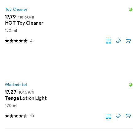
Toy Cleaner
EUR
EUR
17,79
118,60
/
1l
HOT
Toy Cleaner
150 ml
4
Gleitmittel
EUR
EUR
17,27
101,59
/
1l
Tenga
Lotion Light
170 ml
13