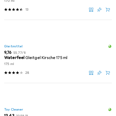
170 ml
13
Gleitmittel
EUR
EUR
9,76
55,77
/
1l
Waterfeel
Gleitgel Kirsche 175 ml
175 ml
28
Toy Cleaner
EUR
EUR
13,43