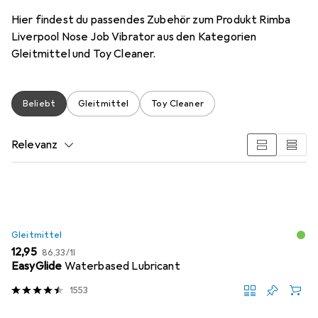
Hier findest du passendes Zubehör zum Produkt Rimba
Liverpool Nose Job Vibrator aus den Kategorien
Gleitmittel und Toy Cleaner.
Beliebt
Gleitmittel
Toy Cleaner
Relevanz
Produktliste
Gleitmittel
EUR
EUR
12,95
86,33
/
1l
EasyGlide
Waterbased Lubricant
1553