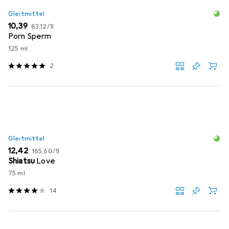
Gleitmittel
EUR
EUR
10,39
83,12
/
1l
Porn Sperm
125 ml
2
Gleitmittel
EUR
EUR
12,42
165,60
/
1l
Shiatsu
Love
75 ml
14