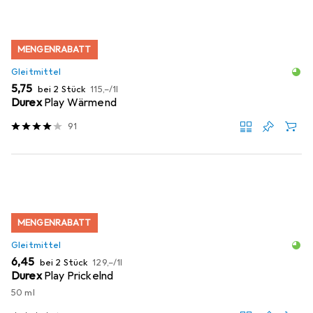
MENGENRABATT
Gleitmittel
EUR
EUR
5,75
bei 2 Stück
115,–
/
1l
Durex
Play Wärmend
91
MENGENRABATT
Gleitmittel
EUR
EUR
6,45
bei 2 Stück
129,–
/
1l
Durex
Play Prickelnd
50 ml