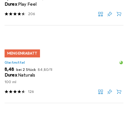
Durex
Play Feel
206
MENGENRABATT
Gleitmittel
EUR
EUR
8,48
bei 2 Stück
84,80
/
1l
Durex
Naturals
100 ml
126