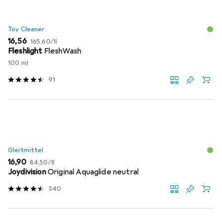
Toy Cleaner
EUR
EUR
16,56
165,60
/
1l
Fleshlight
FleshWash
100 ml
91
Gleitmittel
EUR
EUR
16,90
84,50
/
1l
Joydivision
Original Aquaglide neutral
340