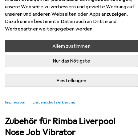
unsere Webseite zu verbessern und gezielte Werbung auf
unseren und anderen Webseiten oder Apps anzuzeigen.
EUR
40,90
Dazu können bestimmte Daten auch an Dritte und
Rimba
Liverpool Nose Job Vibrator
Werbepartner weitergegeben werden.
Allem zustimmen
Nur das Nötigste
Einstellungen
Impressum
Datenschutzerklärung
Zubehör für Rimba Liverpool
Nose Job Vibrator