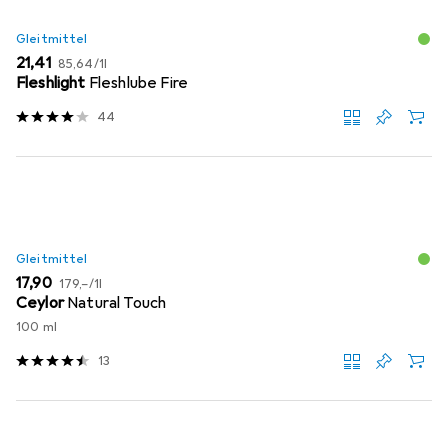
Gleitmittel
EUR
EUR
21,41
85,64
/
1l
Fleshlight
Fleshlube Fire
44
Gleitmittel
EUR
EUR
17,90
179,–
/
1l
Ceylor
Natural Touch
100 ml
13