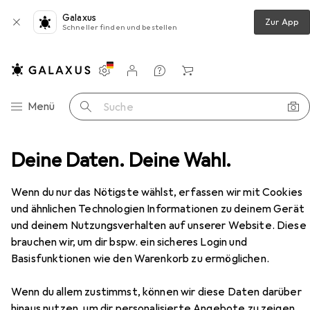
Galaxus
Zur App
Schneller finden und bestellen
Einstellungen
Kundenkonto
Vergleichslisten
Merklisten
Warenkorb
Navigation nach Kategorien
Menü
Suche
 Toys
Deine Daten. Deine Wahl.
Vibrator
Rimba Liverpool Nose Job Vibrator
Zubehör
Wenn du nur das Nötigste wählst, erfassen wir mit Cookies
und ähnlichen Technologien Informationen zu deinem Gerät
und deinem Nutzungsverhalten auf unserer Website. Diese
brauchen wir, um dir bspw. ein sicheres Login und
Basisfunktionen wie den Warenkorb zu ermöglichen.
Wenn du allem zustimmst, können wir diese Daten darüber
hinaus nutzen, um dir personalisierte Angebote zu zeigen,