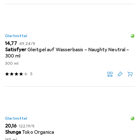
Gleitmittel
EUR
EUR
14,77
49,24
/
1l
Satisfyer
Gleitgel auf Wasserbasis – Naughty Neutral –
300 ml
300 ml
5
Gleitmittel
EUR
EUR
20,16
122,19
/
1l
Shunga
Toko Organica
165 ml