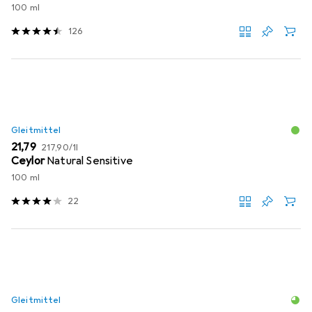
100 ml
126
Gleitmittel
EUR
EUR
21,79
217,90
/
1l
Ceylor
Natural Sensitive
100 ml
22
Gleitmittel