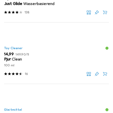
Just Glide
Wasserbasierend
138
Toy Cleaner
EUR
EUR
14,99
149,90
/
1l
Pjur
Clean
100 ml
16
Gleitmittel