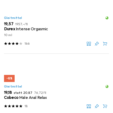
Gleitmittel
EUR
EUR
19,57
1957,–
/
1l
Durex
Intense Orgasmic
10 ml
166
−8%
Gleitmittel
EUR
EUR
EUR
19,18
statt
20,87
76,72
/
1l
Cobeco
Male Anal Relax
18