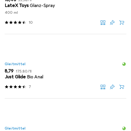
33,58
/
1l
LateX Toys
Glanz-Spray
400 ml
10
Gleitmittel
EUR
EUR
8,79
175,80
/
1l
Just Glide
Bio Anal
7
Gleitmittel