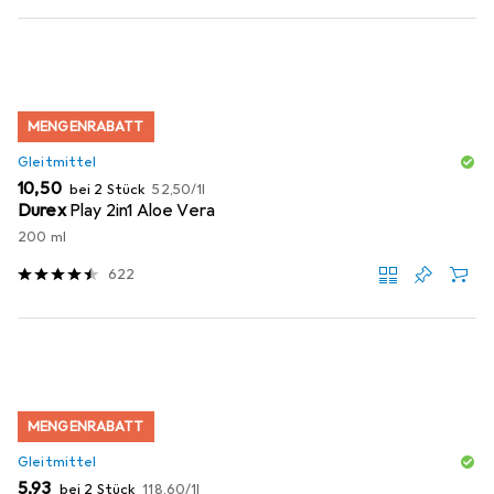
MENGENRABATT
Gleitmittel
EUR
EUR
10,50
bei 2 Stück
52,50
/
1l
Durex
Play 2in1 Aloe Vera
200 ml
622
MENGENRABATT
Gleitmittel
EUR
EUR
5,93
bei 2 Stück
118,60
/
1l