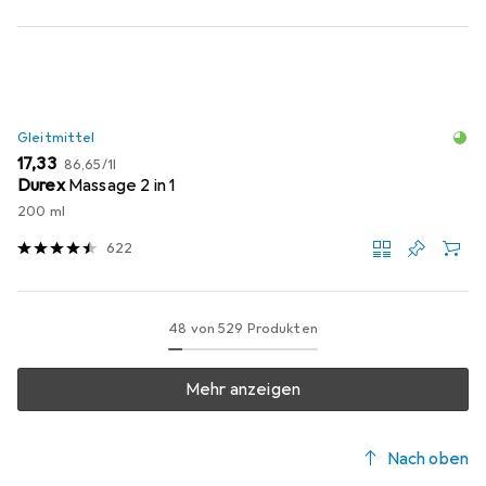
Gleitmittel
EUR
EUR
17,33
86,65
/
1l
Durex
Massage 2 in 1
200 ml
622
48 von 529 Produkten
Mehr anzeigen
Nach oben