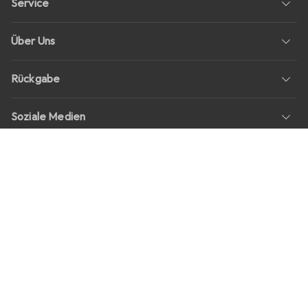
Service
Über Uns
Rückgabe
Soziale Medien
Stellenangebote
Preise
Alle Preise in EUR inkl. MwSt., zzgl.
Versandkosten
bei Bestellungen
unter
30,–
Shop Version
master-20260806-1707-31113322752-1
Unsere Onlineshops
digitec.ch
galaxus.ch
galaxus.at
galaxus.fr
galaxus.it
galaxus.nl
galaxus.be