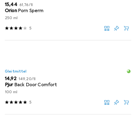
EUR
EUR
15,44
61,76
/
1l
Orion
Porn Sperm
250 ml
5
Gleitmittel
EUR
EUR
14,92
149,20
/
1l
Pjur
Back Door Comfort
100 ml
5