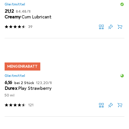
Gleitmittel
EUR
EUR
21,12
84,48
/
1l
Creamy
Cum Lubricant
39
MENGENRABATT
Gleitmittel
EUR
EUR
6,16
bei 2 Stück
123,20
/
1l
Durex
Play Strawberry
50 ml
121