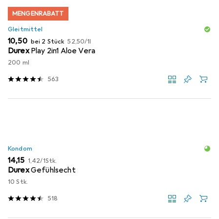
MENGENRABATT
Gleitmittel
EUR
EUR
10,50
bei 2 Stück
52,50
/
1l
Durex
Play 2in1 Aloe Vera
200 ml
563
Kondom
EUR
EUR
14,15
1,42
/
1Stk.
Durex
Gefühlsecht
10 Stk.
518