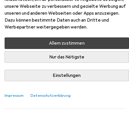
Speculum
unsere Webseite zu verbessern und gezielte Werbung auf
unseren und anderen Webseiten oder Apps anzuzeigen.
Hier findest du passendes Zubehör zum Produkt Scala
Dazu können bestimmte Daten auch an Dritte und
Vagina Speculum aus den Kategorien Gleitmittel und
Werbepartner weitergegeben werden.
Kondom.
Relevanz
Allem zustimmen
Produktliste
Nur das Nötigste
Einstellungen
Gleitmittel
EUR
EUR
21,41
85,64
/
1l
Fleshlight
Fleshlube
Impressum
Datenschutzerklärung
57