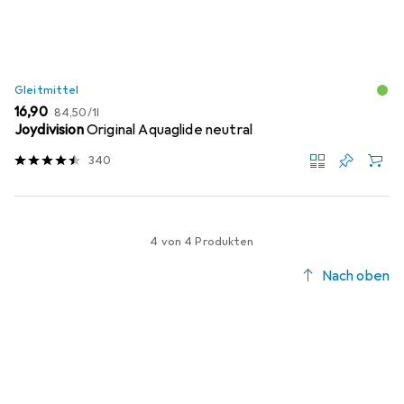
Gleitmittel
EUR
EUR
16,90
84,50
/
1l
Joydivision
Original Aquaglide neutral
340
4 von 4 Produkten
Nach oben