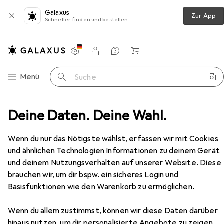
Galaxus
Zur App
Schneller finden und bestellen
Einstellungen
Kundenkonto
Vergleichslisten
Merklisten
Warenkorb
Navigation nach Kategorien
Menü
Suche
 + Fetisch
Deine Daten. Deine Wahl.
BDSM Zubehör
Scala Vagina Speculum
Zubehör
Wenn du nur das Nötigste wählst, erfassen wir mit Cookies
EUR
21,74
und ähnlichen Technologien Informationen zu deinem Gerät
Scala
Vagina Speculum
und deinem Nutzungsverhalten auf unserer Website. Diese
brauchen wir, um dir bspw. ein sicheres Login und
Basisfunktionen wie den Warenkorb zu ermöglichen.
Zubehör für Scala Vagina
Wenn du allem zustimmst, können wir diese Daten darüber
hinaus nutzen, um dir personalisierte Angebote zu zeigen,