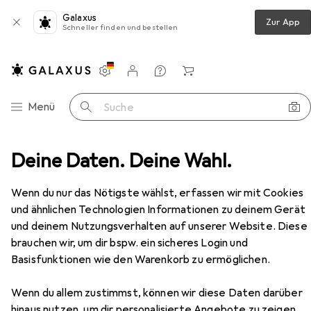
Galaxus
Zur App
Schneller finden und bestellen
Einstellungen
Kundenkonto
Vergleichslisten
Merklisten
Warenkorb
Navigation nach Kategorien
Menü
Suche
Erotik
Deine Daten. Deine Wahl.
Romantik
Massageöl
Shunga Oriental
Zubehör
Wenn du nur das Nötigste wählst, erfassen wir mit Cookies
EUR
EUR
25,78
51,56
/
1l
und ähnlichen Technologien Informationen zu deinem Gerät
Shunga
Oriental
und deinem Nutzungsverhalten auf unserer Website. Diese
500 ml
brauchen wir, um dir bspw. ein sicheres Login und
Basisfunktionen wie den Warenkorb zu ermöglichen.
Wenn du allem zustimmst, können wir diese Daten darüber
Zubehör für Shunga Oriental
hinaus nutzen, um dir personalisierte Angebote zu zeigen,