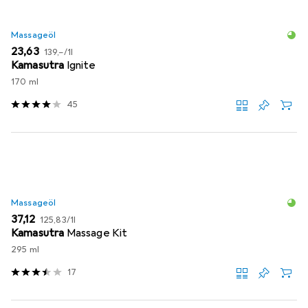
Massageöl
EUR
EUR
23,63
139,–
/
1l
Kamasutra
Ignite
170 ml
45
Massageöl
EUR
EUR
37,12
125,83
/
1l
Kamasutra
Massage Kit
295 ml
17