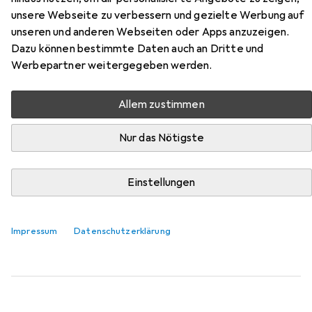
unsere Webseite zu verbessern und gezielte Werbung auf
Hier findest du passendes Zubehör zum Produkt Shunga
unseren und anderen Webseiten oder Apps anzuzeigen.
Oriental aus den Kategorien Reizwäsche Slip und
Dazu können bestimmte Daten auch an Dritte und
Massageöl.
Werbepartner weitergegeben werden.
Relevanz
Allem zustimmen
Produktliste
Nur das Nötigste
Reizwäsche Slip
Einstellungen
EUR
12,79
Obsessive
Merossa
M, S
Impressum
Datenschutzerklärung
27