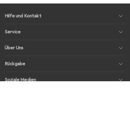
Hilfe und Kontakt
Service
Über Uns
Rückgabe
Soziale Medien
Stellenangebote
Preise
Alle Preise in EUR inkl. MwSt., zzgl.
Versandkosten
bei Bestellungen
unter
30,–