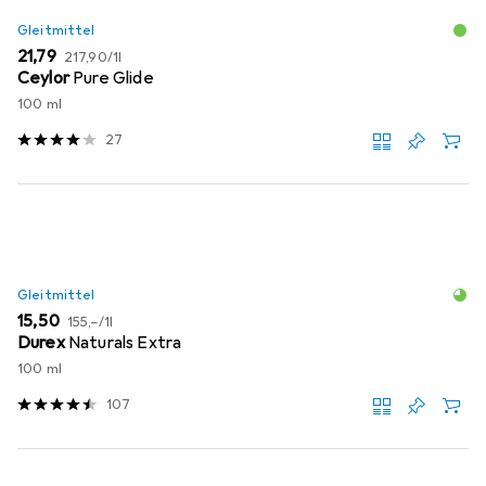
Gleitmittel
EUR
EUR
21,79
217,90
/
1l
Ceylor
Pure Glide
100 ml
27
Gleitmittel
EUR
EUR
15,50
155,–
/
1l
Durex
Naturals Extra
100 ml
107