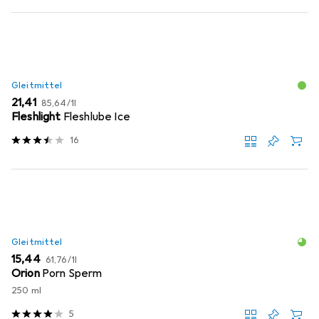
Gleitmittel
EUR
EUR
21,41
85,64
/
1l
Fleshlight
Fleshlube Ice
16
Gleitmittel
EUR
EUR
15,44
61,76
/
1l
Orion
Porn Sperm
250 ml
5