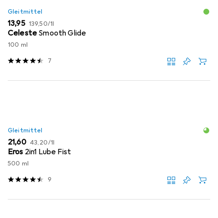
Gleitmittel
EUR
EUR
13,95
139,50
/
1l
Celeste
Smooth Glide
100 ml
7
Gleitmittel
EUR
EUR
21,60
43,20
/
1l
Eros
2in1 Lube Fist
500 ml
9