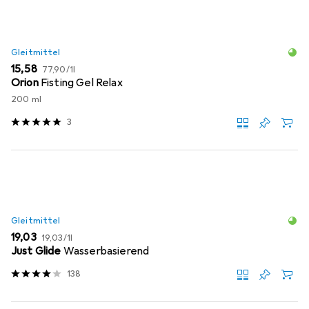
Gleitmittel
EUR
EUR
15,58
77,90
/
1l
Orion
Fisting Gel Relax
200 ml
3
Gleitmittel
EUR
EUR
19,03
19,03
/
1l
Just Glide
Wasserbasierend
138