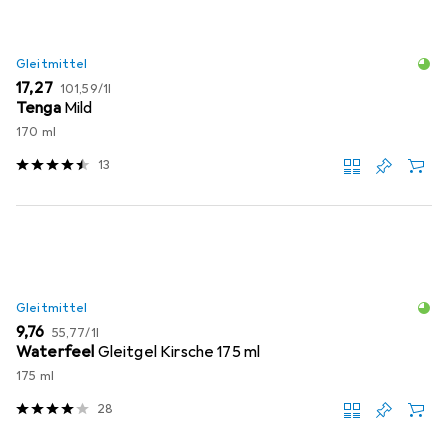
Gleitmittel
EUR
EUR
17,27
101,59
/
1l
Tenga
Mild
170 ml
13
Gleitmittel
EUR
EUR
9,76
55,77
/
1l
Waterfeel
Gleitgel Kirsche 175 ml
175 ml
28