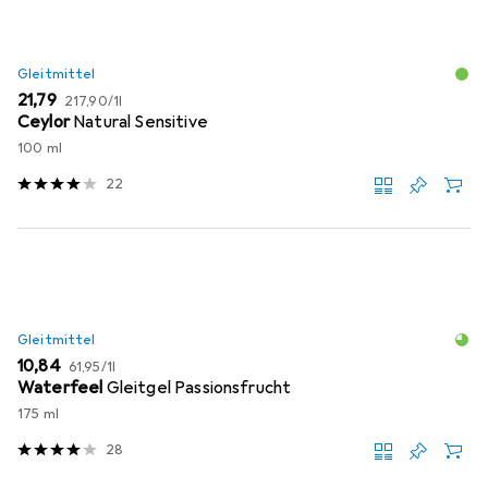
Gleitmittel
EUR
EUR
21,79
217,90
/
1l
Ceylor
Natural Sensitive
100 ml
22
Gleitmittel
EUR
EUR
10,84
61,95
/
1l
Waterfeel
Gleitgel Passionsfrucht
175 ml
28