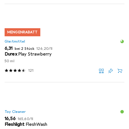
MENGENRABATT
Gleitmittel
EUR
EUR
6,31
bei 2 Stück
126,20
/
1l
Durex
Play Strawberry
50 ml
121
Toy Cleaner
EUR
EUR
16,56
165,60
/
1l
Fleshlight
FleshWash