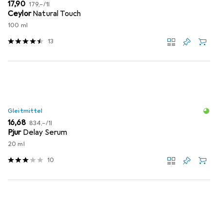
EUR
EUR
17,90
179,–
/
1l
Ceylor
Natural Touch
100 ml
13
Gleitmittel
EUR
EUR
16,68
834,–
/
1l
Pjur
Delay Serum
20 ml
10