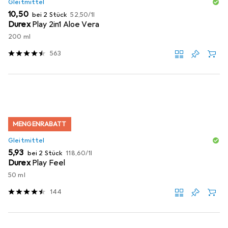
Gleitmittel
EUR
EUR
10,50
bei 2 Stück
52,50
/
1l
Durex
Play 2in1 Aloe Vera
200 ml
563
MENGENRABATT
Gleitmittel
EUR
EUR
5,93
bei 2 Stück
118,60
/
1l
Durex
Play Feel
50 ml
144