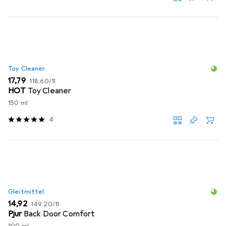
Toy Cleaner
EUR
EUR
17,79
118,60
/
1l
HOT
Toy Cleaner
150 ml
4
Gleitmittel
EUR
EUR
14,92
149,20
/
1l
Pjur
Back Door Comfort
100 ml