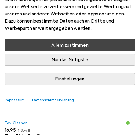
unsere Webseite zu verbessern und gezielte Werbung auf
unseren und anderen Webseiten oder Apps anzuzeigen.
Zubehör für Svakom Connexion
Dazu können bestimmte Daten auch an Dritte und
Werbepartner weitergegeben werden.
Hier findest du passendes Zubehör zum Produkt Svakom
Connexion aus den Kategorien Toy Cleaner und
Allem zustimmen
Gleitmittel.
Nur das Nötigste
Beliebt
Toy Cleaner
Gleitmittel
Einstellungen
Relevanz
Produktliste
Impressum
Datenschutzerklärung
Toy Cleaner
EUR
EUR
16,95
113,–
/
1l