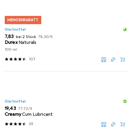
MENGENRABATT
Gleitmittel
EUR
EUR
7,83
bei 2 Stück
78,30
/
1l
Durex
Naturals
100 ml
107
Gleitmittel
EUR
EUR
19,43
77,72
/
1l
Creamy
Cum Lubricant
39