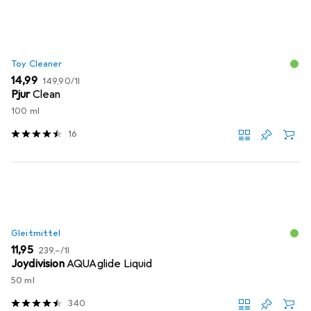
Toy Cleaner
EUR
EUR
14,99
149,90
/
1l
Pjur
Clean
100 ml
16
Gleitmittel
EUR
EUR
11,95
239,–
/
1l
Joydivision
AQUAglide Liquid
50 ml
340