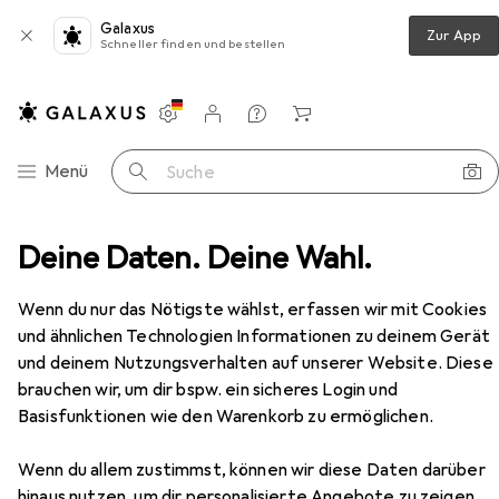
Galaxus
Zur App
Schneller finden und bestellen
Einstellungen
Kundenkonto
Vergleichslisten
Merklisten
Warenkorb
Navigation nach Kategorien
Menü
Suche
Erotik
Deine Daten. Deine Wahl.
Sex Toys
Vibrator
Svakom Connexion
Zubehör
Wenn du nur das Nötigste wählst, erfassen wir mit Cookies
und ähnlichen Technologien Informationen zu deinem Gerät
und deinem Nutzungsverhalten auf unserer Website. Diese
EUR
86,90
brauchen wir, um dir bspw. ein sicheres Login und
Svakom
Connexion
Basisfunktionen wie den Warenkorb zu ermöglichen.
Wenn du allem zustimmst, können wir diese Daten darüber
hinaus nutzen, um dir personalisierte Angebote zu zeigen,