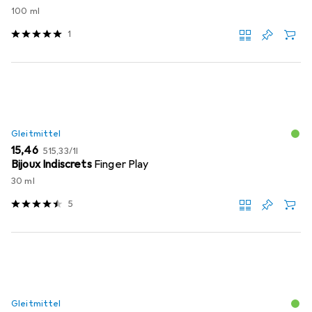
100 ml
1
Gleitmittel
EUR
EUR
15,46
515,33
/
1l
Bijoux Indiscrets
Finger Play
30 ml
5
Gleitmittel