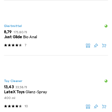
Gleitmittel
EUR
EUR
8,79
175,80
/
1l
Just Glide
Bio Anal
7
Toy Cleaner
EUR
EUR
13,43
33,58
/
1l
LateX Toys
Glanz-Spray
400 ml
10