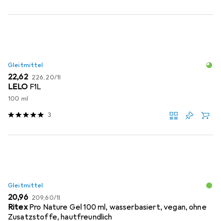
Gleitmittel
EUR
EUR
22,62
226,20
/
1l
LELO
F1L
100 ml
3
Gleitmittel
EUR
EUR
20,96
209,60
/
1l
Ritex
Pro Nature Gel 100 ml, wasserbasiert, vegan, ohne
Zusatzstoffe, hautfreundlich