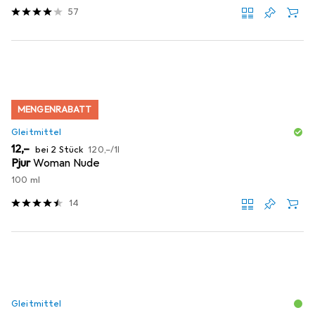
57
MENGENRABATT
Gleitmittel
EUR
EUR
12,–
bei 2 Stück
120,–
/
1l
Pjur
Woman Nude
100 ml
14
Gleitmittel