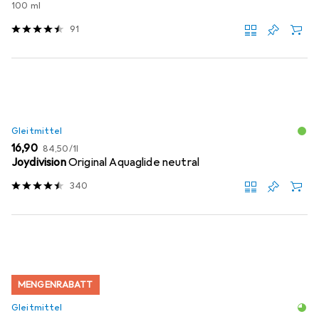
100 ml
91
Gleitmittel
EUR
EUR
16,90
84,50
/
1l
Joydivision
Original Aquaglide neutral
340
MENGENRABATT
Gleitmittel