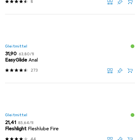
8
Gleitmittel
EUR
EUR
31,90
63,80
/
1l
EasyGlide
Anal
273
Gleitmittel
EUR
EUR
21,41
85,64
/
1l
Fleshlight
Fleshlube Fire
44