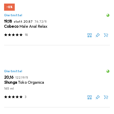
−8%
Gleitmittel
EUR
EUR
EUR
19,18
statt
20,87
76,72
/
1l
Cobeco
Male Anal Relax
18
Gleitmittel
EUR
EUR
20,16
122,19
/
1l
Shunga
Toko Organica
165 ml
3