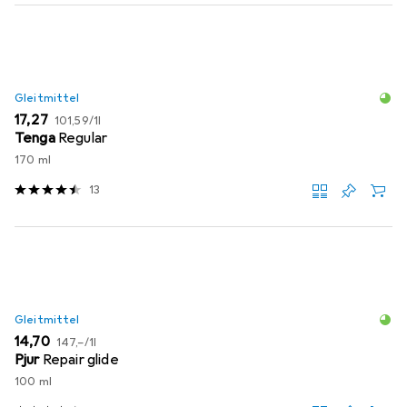
Gleitmittel
EUR
EUR
17,27
101,59
/
1l
Tenga
Regular
170 ml
13
Gleitmittel
EUR
EUR
14,70
147,–
/
1l
Pjur
Repair glide
100 ml