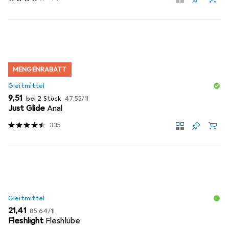
MENGENRABATT
Gleitmittel
EUR
EUR
9,51
bei 2 Stück
47,55
/
1l
Just Glide
Anal
335
Gleitmittel
EUR
EUR
21,41
85,64
/
1l
Fleshlight
Fleshlube