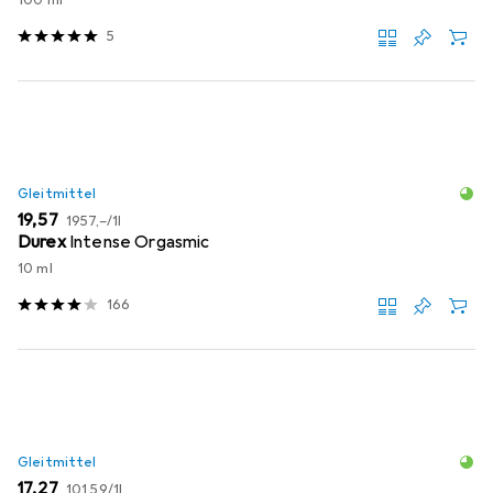
5
Gleitmittel
EUR
EUR
19,57
1957,–
/
1l
Durex
Intense Orgasmic
10 ml
166
Gleitmittel
EUR
EUR
17,27
101,59
/
1l