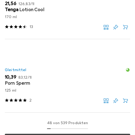
EUR
EUR
21,56
126,83
/
1l
Tenga
Lotion Cool
170 ml
13
Gleitmittel
EUR
EUR
10,39
83,12
/
1l
Porn Sperm
125 ml
2
48 von 539 Produkten