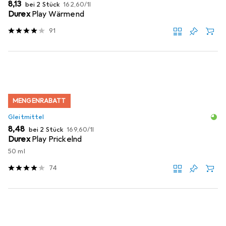
EUR
EUR
8,13
bei 2 Stück
162,60
/
1l
Durex
Play Wärmend
91
MENGENRABATT
Gleitmittel
EUR
EUR
8,48
bei 2 Stück
169,60
/
1l
Durex
Play Prickelnd
50 ml
74