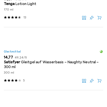
Tenga
Lotion Light
170 ml
13
Gleitmittel
EUR
EUR
14,77
49,24
/
1l
Satisfyer
Gleitgel auf Wasserbasis – Naughty Neutral –
300 ml
300 ml
5