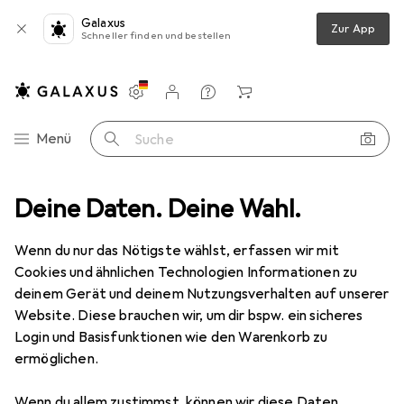
Galaxus
Zur App
Schneller finden und bestellen
Einstellungen
Kundenkonto
Vergleichslisten
Merklisten
Warenkorb
Navigation nach Kategorien
Menü
Suche
t
Deine Daten. Deine Wahl.
Erotik
Sex Toys
Penisring
Boners T-shape Ball Splitter
Wenn du nur das Nötigste wählst, erfassen wir mit
Cookies und ähnlichen Technologien Informationen zu
13 Bilder
deinem Gerät und deinem Nutzungsverhalten auf unserer
Website. Diese brauchen wir, um dir bspw. ein sicheres
MENGENRABATT
Login und Basisfunktionen wie den Warenkorb zu
ermöglichen.
EUR
11,90
Boners
T-shape Ball Splitter
Wenn du allem zustimmst, können wir diese Daten