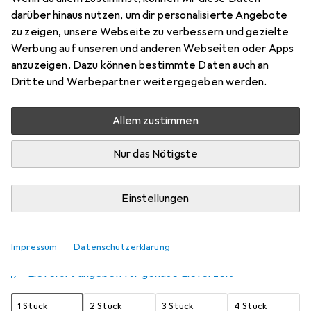
darüber hinaus nutzen, um dir personalisierte Angebote
5.50 cm
zu zeigen, unsere Webseite zu verbessern und gezielte
Preis in EUR inkl. MwSt.
Werbung auf unseren und anderen Webseiten oder Apps
anzuzeigen. Dazu können bestimmte Daten auch an
Schneller lieferbar
Dritte und Werbepartner weitergegeben werden.
Angebot für
EUR
15,46
Allem zustimmen
Marke
Bewertungen
Mehr von Boners
1
Nur das Nötigste
Zwischen Di, 18.8. und Do, 20.8. geliefert
Einstellungen
Mehr als 10 Stück an Lager beim Lieferanten
Benachrichtigen, wenn schneller verfügbar
Impressum
Datenschutzerklärung
Lieferort angeben für genaue Lieferzeit
1 Stück
2 Stück
3 Stück
4 Stück