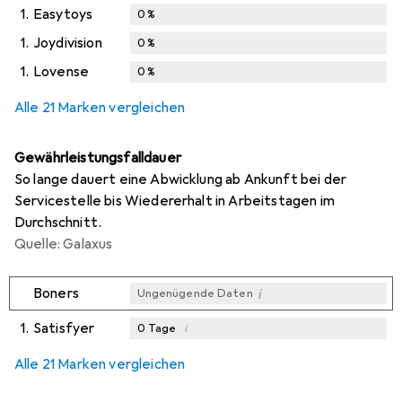
1.
Easytoys
0
%
1.
Joydivision
0
%
1.
Lovense
0
%
Alle 21 Marken vergleichen
Gewährleistungsfalldauer
So lange dauert eine Abwicklung ab Ankunft bei der
Servicestelle bis Wiedererhalt in Arbeitstagen im
Durchschnitt.
Quelle: Galaxus
i
Boners
Ungenügende Daten
1.
Satisfyer
i
0
Tage
i
i
i
Ungenügende Daten
Ungenügende Daten
Ungenügende Daten
Alle 21 Marken vergleichen