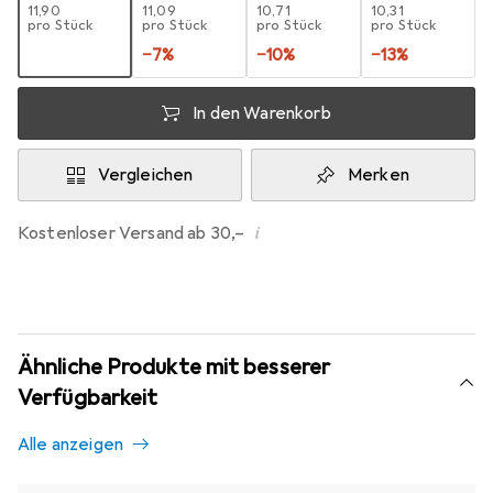
EUR
11,90
EUR
11,09
EUR
10,71
EUR
10,31
pro Stück
pro Stück
pro Stück
pro Stück
−
7
%
−
10
%
−
13
%
In den Warenkorb
Vergleichen
Merken
i
Kostenloser Versand ab 30,–
Ähnliche Produkte mit besserer
Verfügbarkeit
Alle anzeigen