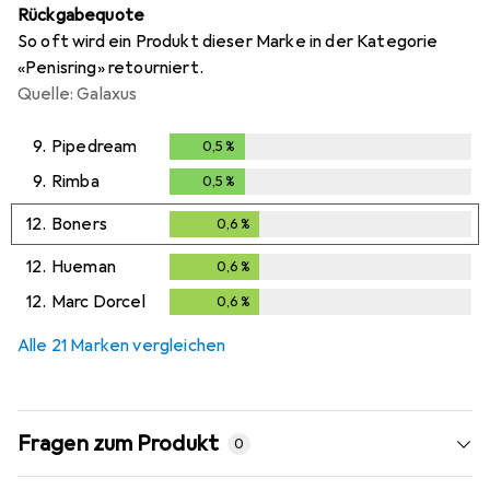
Rückgabequote
So oft wird ein Produkt dieser Marke in der Kategorie
«Penisring» retourniert.
Quelle: Galaxus
9.
Pipedream
0,5
%
0,5
%
9.
Rimba
0,5
%
0,5
%
12.
Boners
0,6
%
0,6
%
12.
Hueman
0,6
%
0,6
%
12.
Marc Dorcel
0,6
%
0,6
%
Alle 21 Marken vergleichen
Fragen zum Produkt
0