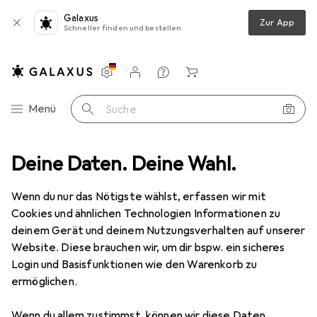
Galaxus
Zur App
Schneller finden und bestellen
Einstellungen
Kundenkonto
Vergleichslisten
Merklisten
Warenkorb
Navigation nach Kategorien
Menü
Suche
Deine Daten. Deine Wahl.
Erotikwäsche
Strapse
Leg Avenue Strumpfhose blickdicht
Wenn du nur das Nötigste wählst, erfassen wir mit
Cookies und ähnlichen Technologien Informationen zu
4 Bilder
deinem Gerät und deinem Nutzungsverhalten auf unserer
Website. Diese brauchen wir, um dir bspw. ein sicheres
EUR
17,19
Login und Basisfunktionen wie den Warenkorb zu
Leg Avenue
Strumpfhose blickdicht
ermöglichen.
One Size
Wenn du allem zustimmst, können wir diese Daten