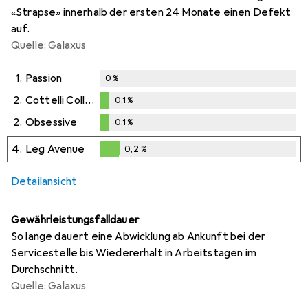
«Strapse» innerhalb der ersten 24 Monate einen Defekt
auf.
Quelle: Galaxus
1.
Passion
0
%
2.
Cottelli Collection
0,1
%
0,1
%
2.
Obsessive
0,1
%
0,1
%
4.
Leg Avenue
0,2
%
0,2
%
Detailansicht
Gewährleistungsfalldauer
So lange dauert eine Abwicklung ab Ankunft bei der
Servicestelle bis Wiedererhalt in Arbeitstagen im
Durchschnitt.
Quelle: Galaxus