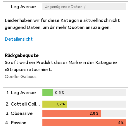
i
Leg Avenue
Ungenügende Daten
i
i
i
Ungenügende Daten
Ungenügende Daten
Ungenügende Daten
Leider haben wir für diese Kategorie aktuell noch nicht
genügend Daten, um dir mehr Quoten anzuzeigen.
Detailansicht
Rückgabequote
So oft wird ein Produkt dieser Marke in der Kategorie
«Strapse» retourniert.
Quelle: Galaxus
1.
Leg Avenue
0,5
%
0,5
%
2.
Cottelli Collection
1,2
%
1,2
%
3.
Obsessive
2,8
%
2,8
%
4.
Passion
4
%
4
%