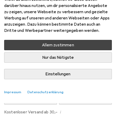
Preis in EUR inkl. MwSt.
darüber hinaus nutzen, um dir personalisierte Angebote
zu zeigen, unsere Webseite zu verbessern und gezielte
Bewertungen
Werbung auf unseren und anderen Webseiten oder Apps
anzuzeigen. Dazu können bestimmte Daten auch an
Dritte und Werbepartner weitergegeben werden.
Zwischen Mo, 10.8. und Mi, 12.8. geliefert
Allem zustimmen
Mehr als 10 Stück an Lager beim Drittanbieter
Lieferort angeben für genaue Lieferzeit
Nur das Nötigste
i
Angebot von
Metamorph GmbH
DE
Einstellungen
In den Warenkorb
Impressum
Datenschutzerklärung
Vergleichen
Merken
i
Kostenloser Versand ab 30,–