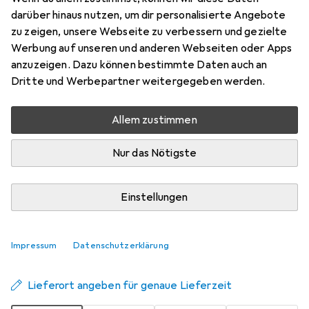
Beinnaht
darüber hinaus nutzen, um dir personalisierte Angebote
zu zeigen, unsere Webseite zu verbessern und gezielte
One Size
Werbung auf unseren und anderen Webseiten oder Apps
Preis in EUR inkl. MwSt.
anzuzeigen. Dazu können bestimmte Daten auch an
Dritte und Werbepartner weitergegeben werden.
Schneller lieferbar
Angebot für
EUR
17,19
Allem zustimmen
Bewertungen
Nur das Nötigste
Einstellungen
Zwischen Fr, 14.8. und Sa, 15.8. geliefert
7 Stück an Lager beim Lieferanten
Impressum
Datenschutzerklärung
Benachrichtigen, wenn schneller verfügbar
Lieferort angeben für genaue Lieferzeit