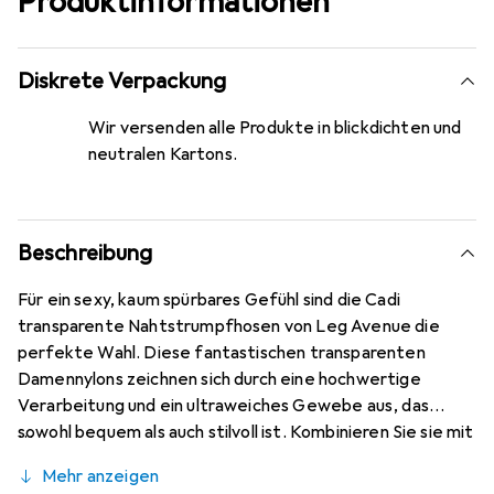
Produktinformationen
Diskrete Verpackung
Wir versenden alle Produkte in blickdichten und
neutralen Kartons.
Beschreibung
Für ein sexy, kaum spürbares Gefühl sind die Cadi
transparente Nahtstrumpfhosen von Leg Avenue die
perfekte Wahl. Diese fantastischen transparenten
Damennylons zeichnen sich durch eine hochwertige
Verarbeitung und ein ultraweiches Gewebe aus, das
sowohl bequem als auch stilvoll ist. Kombinieren Sie sie mit
Ihrer liebsten sexy Unterwäsche für einen unglaublich
Mehr anzeigen
verführerischen Look.