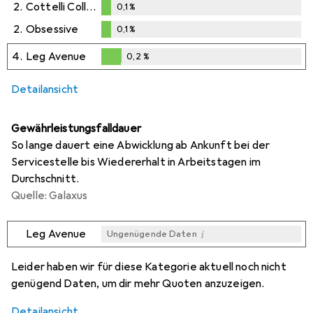
2.
Cottelli Collection
0,1
%
0,1
%
2.
Obsessive
0,1
%
0,1
%
4.
Leg Avenue
0,2
%
0,2
%
Detailansicht
Gewährleistungsfalldauer
So lange dauert eine Abwicklung ab Ankunft bei der
Servicestelle bis Wiedererhalt in Arbeitstagen im
Durchschnitt.
Quelle: Galaxus
i
Leg Avenue
Ungenügende Daten
i
i
i
Ungenügende Daten
Ungenügende Daten
Ungenügende Daten
Leider haben wir für diese Kategorie aktuell noch nicht
genügend Daten, um dir mehr Quoten anzuzeigen.
Detailansicht