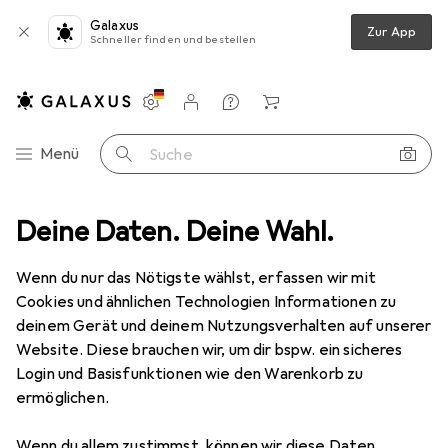
Galaxus
Zur App
Schneller finden und bestellen
Einstellungen
Kundenkonto
Vergleichslisten
Merklisten
Warenkorb
Navigation nach Kategorien
Menü
Suche
ikwäsche
Deine Daten. Deine Wahl.
Strapse
Leg Avenue Strumpfhose mit sexy Beinnaht
Wenn du nur das Nötigste wählst, erfassen wir mit
Cookies und ähnlichen Technologien Informationen zu
6 Bilder
deinem Gerät und deinem Nutzungsverhalten auf unserer
Website. Diese brauchen wir, um dir bspw. ein sicheres
MENGENRABATT
Login und Basisfunktionen wie den Warenkorb zu
ermöglichen.
EUR
13,98
Leg Avenue
Strumpfhose mit sexy
Wenn du allem zustimmst, können wir diese Daten