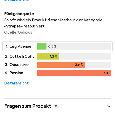
Rückgabequote
So oft wird ein Produkt dieser Marke in der Kategorie
«Strapse» retourniert.
Quelle: Galaxus
1.
Leg Avenue
0,5
%
0,5
%
2.
Cottelli Collection
1,2
%
1,2
%
3.
Obsessive
2,6
%
2,6
%
4.
Passion
4
%
4
%
Detailansicht
Fragen zum Produkt
0