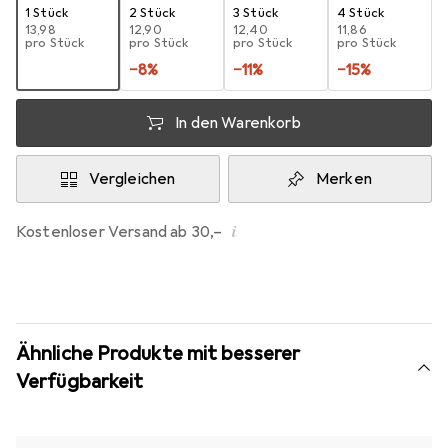
1 Stück
2 Stück
3 Stück
4 Stück
EUR
13,98
EUR
12,90
EUR
12,40
EUR
11,86
pro Stück
pro Stück
pro Stück
pro Stück
−
8
%
−
11
%
−
15
%
In den Warenkorb
Vergleichen
Merken
i
Kostenloser Versand ab 30,–
Ähnliche Produkte mit besserer
Verfügbarkeit